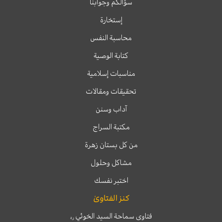
سؤالكم وجوابنا
إستخارة
محاسبة النفس
كتابة الوصية
مناسبات إسلامية
تحقيقات ومقالات
آداب وسنن
مكتبة السراج
من كل بستان زهرة
مشاكل وحلول
اختبر نفسك
كنز الفتاوىٰ
فتاوى سماحة السيد الخوئي
ره