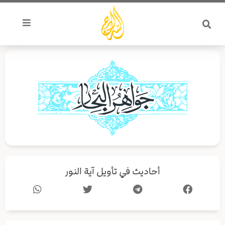
خطي
لى
لمحتوى
أحاديث في تأويل آية النور