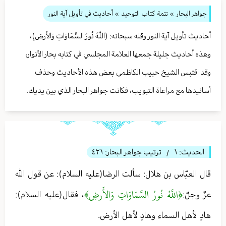
جواهر البحار
»
تتمة كتاب التوحيد
» أحاديث في تأويل آية النور
أحاديث تأويل آية النور وقله سبحانه: (اللَّهُ نُورُ السَّمَاوَاتِ وَالأَرضِ)،
وهذه أحاديث جليلة جمعها العلامة المجلسي في كتابه بحار الأنوار،
وقد اقتبس الشيخ حبيب الكاظمي بعض هذه الأحاديث وحذف
أسانيدها مع مراعاة التبويب، فكانت جواهر البحار الذي بين يديك.
الحديث:
١
ترتيب جواهر البحار:
٤٢١
/
قال العبّاس بن هلال: سألت الرضا(عليه السلام): عن قول الله
﴿اللَّهُ نُورُ السَّمَاوَاتِ وَالأَرضِ﴾
عزّ وجلّ:
، فقال(عليه السلام):
هادٍ لأهل السماء وهادٍ لأهل الأرض.