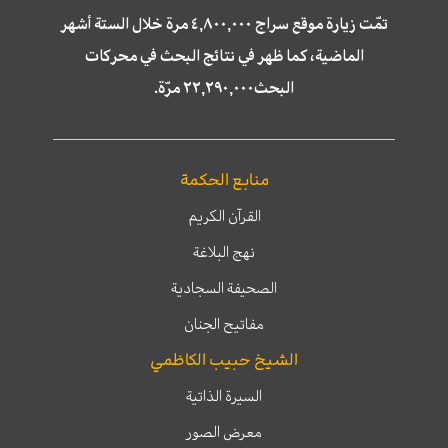
تمّت زيارة موقع سراج ٤,٨٠٠,٠٠٠ مرة خلال الستة أشهر
الماضية، كما ظهر في نتائج البحث في محركات
البحث٢٢,٢٩٠,٠٠٠ مرّة.
منابع الحكمة
القرآن الكريم
نهج البلاغة
الصحيفة السجادية
مفاتيح الجنان
الشيخ حبيب الكاظمي
السيرة الذاتية
معرض الصور