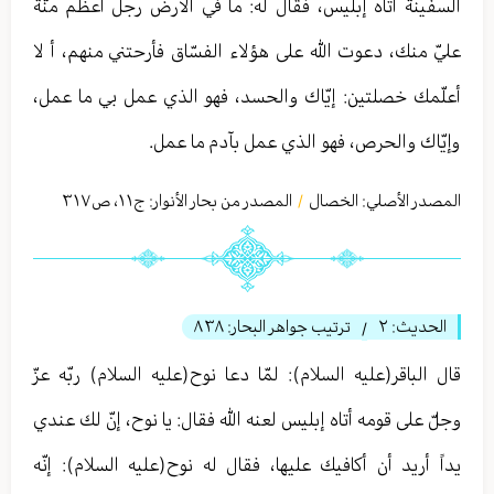
السفينة أتاه إبليس، فقال له: ما في الأرض رجل أعظم منّة
عليّ منك، دعوت الله على هؤلاء الفسّاق فأرحتني منهم، أ لا
أعلّمك خصلتين: إيّاك والحسد، فهو الذي عمل بي ما عمل،
وإيّاك والحرص، فهو الذي عمل بآدم ما عمل.
المصدر الأصلي:
الخصال
المصدر من بحار الأنوار: ج
١١
،
ص٣١٧
/
الحديث:
٢
ترتيب جواهر البحار:
٨٣٨
/
قال الباقر(عليه السلام): لمّا دعا نوح(عليه السلام) ربّه عزّ
وجلّ على قومه أتاه إبليس لعنه الله فقال: يا نوح، إنّ لك عندي
يداً أريد أن أكافيك عليها، فقال له نوح(عليه السلام): إنّه