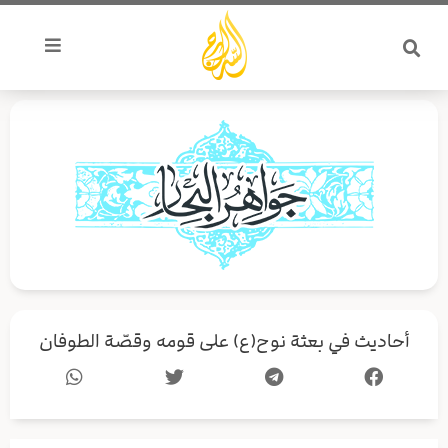
خطي
لى
لمحتوى
أحاديث في بعثة نوح(ع) على قومه وقصّة الطوفان