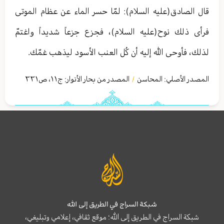
قال الصادق(عليه السلام): لمّا حسر الماء عن عظام الموتى
فرأى ذلك نوح(عليه السلام)، فجزع جزعاً شديداً واغتمّ
لذلك، فأوحى الله إليه أن كُل العنب الأسود ليذهب غمّك.
المصدر الأصلي:
المحاسن
المصدر من بحار الأنوار: ج
١١
،
ص٣٣١
/
شبكة السراج في الطريق إلى الله
شبكة السراج في الطريق إلى الله؛ موقع ثقافي، إعلامي وتبليغي،