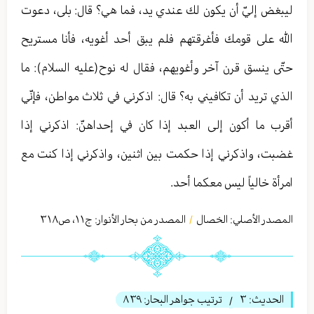
ليبغض إليّ أن يكون لك عندي يد، فما هي؟ قال: بلى، دعوت
الله على قومك فأغرقتهم فلم يبق أحد أغويه، فأنا مستريح
حتّى ينسق قرن آخر وأغويهم، فقال له نوح(عليه السلام): ما
الذي تريد أن تكافيني به؟ قال: اذكرني في ثلاث مواطن، فإنّي
أقرب ما أكون إلى العبد إذا كان في إحداهنّ: اذكرني إذا
غضبت، واذكرني إذا حكمت بين اثنين، واذكرني إذا كنت مع
امرأة خالياً ليس معكما أحد.
المصدر الأصلي:
الخصال
المصدر من بحار الأنوار: ج
١١
،
ص٣١٨
/
الحديث:
٣
ترتيب جواهر البحار:
٨٣٩
/