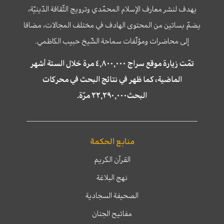
يهدف لنشر معارف الإسلام المحمّدي وترويج الثّقافة الدّينيّة،
يضمّ بساتين من المحتوى الهادف في مختلف المجالات، مضافا
إلى محاضرات ومؤلّفات سماحة الشّيخ حبيب الكاظمي.
تمّت زيارة موقع سراج ٤,٨٠٠,٠٠٠ مرة خلال الستة أشهر
الماضية، كما ظهر في نتائج البحث في محركات
البحث٢٢,٢٩٠,٠٠٠ مرّة.
منابع الحكمة
القرآن الكريم
نهج البلاغة
الصحيفة السجادية
مفاتيح الجنان