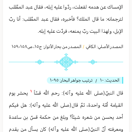
الإمساك عن هدمه لفعلت، ردّوا عليه إبله، فقال عبد المطّلب
لترجمانه: ما قال الملك؟ فأخبره، فقال‏ عبد المطّلب: أنا ربّ
الإبل، ولهذا البيت ربّ يمنعه، فردّت عليه إبله.
المصدر الأصلي:
الكافي
المصدر من بحار الأنوار: ج
١٥
،
ص١٥٨-١٥٩
/
الحديث:
١٠
ترتيب جواهر البحار:
١٠٩٥
/
١
قال النبيّ(صلى الله عليه وآله): رحم الله قسّاً
يحشر يوم
القيامة أمّة واحدة، ثمّ قال(صلى الله عليه وآله): هل فيكم
أحد يحسن من شعره شيئاً؟ وبلغ من حكمة قسّ بن ساعدة
ومعرفته أنّ النبيّ(صلى الله عليه وآله) كان يسأل من يقدم