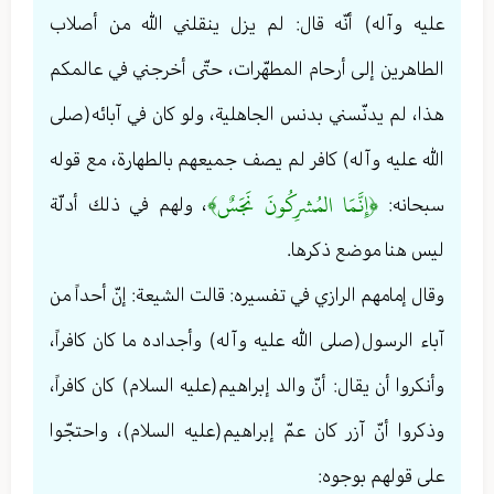
عليه وآله) أنّه قال: لم يزل ينقلني الله من أصلاب
الطاهرين إلى أرحام المطهّرات، حتّى أخرجني في عالمكم
هذا، لم يدنّسني بدنس الجاهلية، ولو كان في آبائه(صلى
الله عليه وآله) كافر لم يصف جميعهم بالطهارة، مع قوله
﴿إِنَّمَا المُشرِكُونَ نَجَسٌ﴾
سبحانه‌:
، ولهم في ذلك أدلّة
ليس هنا موضع ذكرها.
وقال إمامهم الرازي في تفسيره: قالت الشيعة: إنّ أحداً من
آباء الرسول(صلى الله عليه وآله) وأجداده ما كان كافراً،
وأنكروا أن يقال: أنّ والد إبراهيم(عليه السلام) كان كافراً،
وذكروا أنّ آزر كان عمّ إبراهيم(عليه السلام)، واحتجّوا
على قولهم بوجوه: