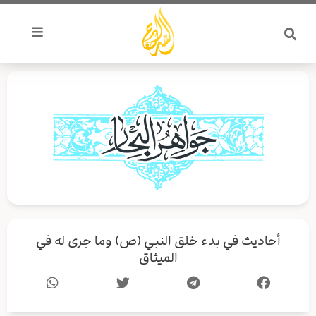
خطي
لى
لمحتوى
أحاديث في بدء خلق النبي (ص) وما جری له في
الميثاق