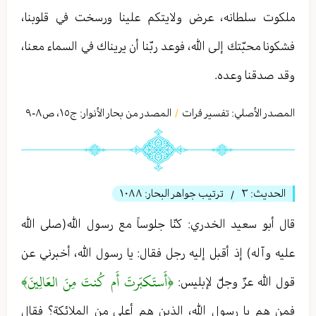
ملكوت سلطانه، عرض ولايتكم علينا ورسخت في قلوبنا،
فشكونا محبّتك إلى الله، فوعد ربّنا أن يريناك في السماء معنا،
وقد صدقنا وعده.
المصدر الأصلي:
تفسير فرات
المصدر من بحار الأنوار: ج
١٥
،
ص٨-٩
/
الحديث:
٣
ترتيب جواهر البحار:
١٠٨٨
/
قال أبو سعید الخدري: كنّا جلوساً مع رسول الله(صلى الله
عليه وآله) إذ أقبل إليه رجل فقال: يا رسول الله، أخبرني عن
﴿أَستَكبَرتَ أَم كُنتَ مِنَ العَالِينَ﴾
قول الله عزّ وجلّ لإبليس:
فمن هم يا رسول الله، الذين هم أعلى من الملائكة؟ فقال