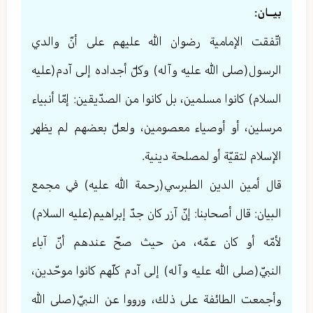
بيــان:
اتّفقت الإمامية رضوان الله عليهم على أنّ والدي
الرسول(صلى الله عليه وآله) وكلّ أجداده إلى آدم(عليه
السلام) كانوا مسلمين، بل كانوا من الصدّيقين: إمّا أنبياء
مرسلين، أو أوصياء معصومين، ولعلّ بعضهم لم يظهر
الإسلام لتقيّة أو لمصلحة دينية.
قال أمين الدين الطبرسي(رحمة الله عليه) في مجمع
البيان: قال أصحابنا: إنّ آزر كان جدّ إبراهيم(عليه السلام)
لأمّه أو كان عمّه، من حيث صحّ عندهم أنّ آباء
النبيّ(صلى الله عليه وآله) إلى آدم كلّهم كانوا موحّدين،
وأجمعت الطائفة على ذلك، ورووا عن النبيّ(صلى الله