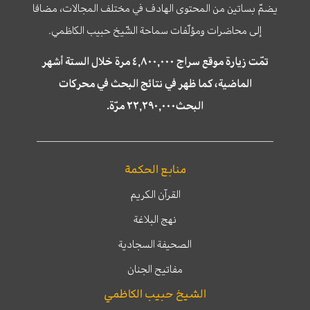
يضمّ بساتين من المحتوى الهادف في مختلف المجالات، مضافا
إلى محاضرات ومؤلّفات سماحة الشّيخ حبيب الكاظمي.
تمّت زيارة موقع سراج ٤,٨٠٠,٠٠٠ مرة خلال الستة أشهر
الماضية، كما ظهر في نتائج البحث في محركات
البحث٢٢,٢٩٠,٠٠٠ مرّة.
منابع الحكمة
القرآن الكريم
نهج البلاغة
الصحيفة السجادية
مفاتيح الجنان
الشيخ حبيب الكاظمي