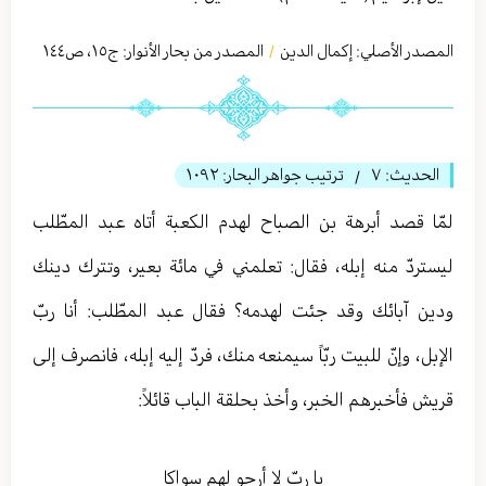
المصدر الأصلي:
إكمال الدين
المصدر من بحار الأنوار: ج
١٥
،
ص١٤٤
/
الحديث:
٧
ترتيب جواهر البحار:
١٠٩٢
/
لمّا قصد أبرهة بن الصباح لهدم الكعبة أتاه عبد المطّلب
ليستردّ منه إبله، فقال: تعلمني في مائة بعير، وتترك دينك
ودين آبائك وقد جئت لهدمه؟ فقال عبد المطّلب: أنا ربّ
الإبل، وإنّ للبيت ربّاً سيمنعه منك، فردّ إليه إبله، فانصرف إلى
قريش فأخبرهم الخبر، وأخذ بحلقة الباب قائلاً:
يا ربّ لا أرجو لهم سواكا