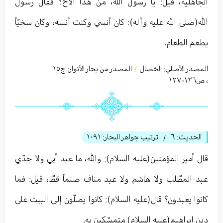
الجاهلية، قيل: يا رسول الله، من هذا الأخ؟ فقال رسول
الله(صلى الله عليه وآله): كان آنسي وكنت آنسه، وكان سخيّاً
يطعم الطعام.
المصدر الأصلي:
الخصال
المصدر من بحار الأنوار: ج
١٥
/
،
ص١٢٦-١٢٧
الحديث:
٦
ترتيب جواهر البحار:
١٠٩١
/
قال أمير المؤمنين(عليه السلام): والله، ما عبد أبي ولا جدّي
عبد المطّلب ولا هاشم ولا عبد مناف صنماً قطّ، قيل: فما
كانوا يعبدون؟ قال(عليه السلام): كانوا يصلّون إلى البيت على
دين إبراهيم(عليه السلام) متمسّكين به.