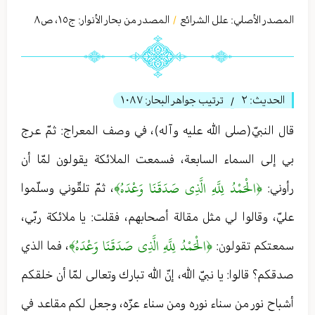
المصدر الأصلي:
علل الشرائع
المصدر من بحار الأنوار: ج
١٥
،
ص٨
/
الحديث:
٢
ترتيب جواهر البحار:
١٠٨٧
/
قال النبيّ(صلى الله عليه وآله)، في وصف المعراج: ثمّ عرج
بي إلى السماء السابعة، فسمعت الملائكة يقولون لمّا أن
﴿الْحَمْدُ لِلَّهِ الَّذِي صَدَقَنَا وَعْدَهُ﴾
رأوني:
، ثمّ تلقّوني وسلّموا
عليّ، وقالوا لي مثل مقالة أصحابهم، فقلت: يا ملائكة ربّي،
﴿الْحَمْدُ لِلَّهِ الَّذِي صَدَقَنَا وَعْدَهُ﴾
سمعتكم تقولون:
، فما الذي
صدقكم؟ قالوا: يا نبيّ الله، إنّ الله تبارك وتعالی لمّا أن خلقكم
أشباح نور من سناء نوره ومن سناء عزّه، وجعل لكم مقاعد في