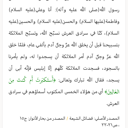
رسول الله(صلى الله عليه وآله): أنا وعلي(عليه السلام)
وفاطمة(عليها السلام) والحسن(عليه السلام) والحسين(عليه
السلام)، كنّا في سرادق العرش نسبّح الله، وتسبّح الملائكة
بتسبيحنا قبل أن يخلق الله عزّ وجلّ آدم بألفي عام، فلمّا خلق
الله عزّ وجلّ آدم أمر الملائكة أن يسجدوا له، ولم يأمرنا
بالسجود، فسجدت الملائكة كلّهم إلّا إبليس فإنّه أبى أن
﴿أَستَكبَرتَ أَم كُنتَ مِنَ
يسجد، فقال الله تبارك وتعالی:
العَالِينَ﴾
أي من هؤلاء الخمس المكتوب أسماؤهم في سرادق
العرش.
المصدر الأصلي:
فضائل الشيعة
المصدر من بحار الأنوار: ج
١٥
/
،
ص٢١-٢٢