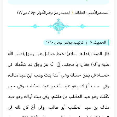
المصدر الأصلي:
العقائد
المصدر من بحار الأنوار: ج
١٥
،
ص١١٧
/
الحديث:
٥
ترتيب جواهر البحار:
١٠٩٠
/
قال الصادق(عليه السلام): هبط جبرئيل على رسول(صلى الله
عليه وآله) فقال: يا محمّد، إنّ الله عزّ وجلّ قد شفّعك في
خمسة: في بطن حملك وهي آمنة بنت وهب ابن عبد مناف،
وفي صلب أنزلك وهو عبد الله بن عبد المطّلب، وفي حجر
كفّلك وهو عبد المطّلب بن هاشم، وفي بيت آواك وهو عبد
مناف بن عبد المطّلب أبو طالب، وفي أخ كان لك في