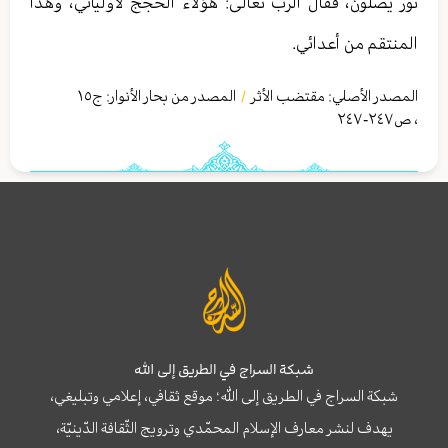
نور يصلّون، فقال الربّ تعالی: هؤلاء الحجج لأوليائي، وهذا
المنتقم من أعدائي.
المصدر الأصلي:
مقتضب الأثر
المصدر من بحار الأنوار: ج
١٥
/
،
ص٢٤٧-٢٤٧
شبكة السراج في الطريق إلى الله
شبكة السراج في الطريق إلى الله؛ موقع ثقافي، إعلامي وتبليغي،
يهدف لنشر معارف الإسلام المحمّدي وترويج الثّقافة الدّينيّة،