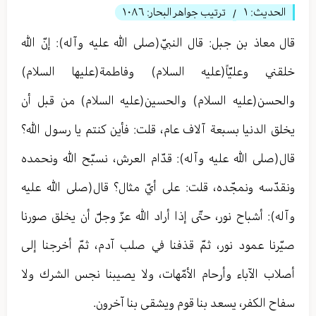
الحديث:
١
ترتيب جواهر البحار:
١٠٨٦
/
قال معاذ بن جبل: قال النبيّ(صلى الله عليه وآله): إنّ الله
خلقني وعليّاً(عليه السلام) وفاطمة(عليها السلام)
والحسن(عليه السلام) والحسين(عليه السلام) من قبل أن
يخلق الدنيا بسبعة آلاف عام، قلت: فأين كنتم يا رسول الله؟
قال(صلى الله عليه وآله): قدّام العرش، نسبّح الله ونحمده
ونقدّسه ونمجّده، قلت: على أيّ مثال؟ قال(صلى الله عليه
وآله): أشباح نور، حتّى إذا أراد الله عزّ وجلّ أن يخلق صورنا
صيّرنا عمود نور، ثمّ قذفنا في صلب آدم، ثمّ أخرجنا إلى
أصلاب الآباء وأرحام الأمّهات، ولا يصيبنا نجس الشرك ولا
سفاح الكفر، يسعد بنا قوم ويشقى بنا آخرون.