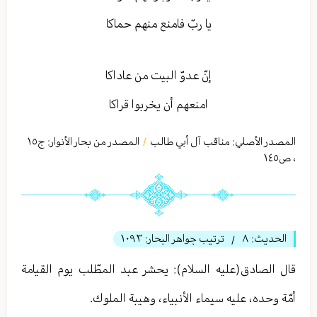
يا ربّ فامنع منهم حماكا
إنّ عدوّ البيت من عاداكا
امنعهم أن يخربوا قراكا
المصدر الأصلي:
مناقب آل أبي طالب
المصدر من بحار الأنوار: ج
١٥
/
،
ص١٤٥
الحديث:
٨
ترتيب جواهر البحار:
١٠٩٣
/
قال الصادق(عليه السلام): يحشر عبد المطّلب يوم القيامة
أمّة وحده، عليه سيماء الأنبياء، وهيبة الملوك.