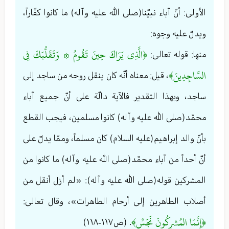
الأولى: أنّ آباء نبيّنا(صلى الله عليه وآله) ما كانوا كفّاراً،
ويدلّ عليه وجوه:
﴿الَّذِي يَرَاكَ حِينَ تَقُومُ ۞ وَتَقَلُّبَكَ فِي
منها: قوله تعالی:
السَّاجِدِينَ﴾
، قيل: معناه أنّه كان ينقل روحه من ساجد إلى
ساجد، وبهذا التقدير فالآية دالّة على أنّ جميع آباء
محمّد(صلى الله عليه وآله) كانوا مسلمين، فيجب القطع
بأنّ والد إبراهيم(عليه السلام) كان مسلماً، وممّا يدلّ على
أنّ أحداً من آباء محمّد(صلى الله عليه وآله) ما كانوا من
المشركين قوله(صلى الله عليه وآله): «لم أزل أنقل من
أصلاب الطاهرين إلى أرحام الطاهرات»، وقال تعالی:
﴿إِنَّمَا المُشرِكُونَ نَجَسٌ﴾
. (ص١١٧-١١٨)