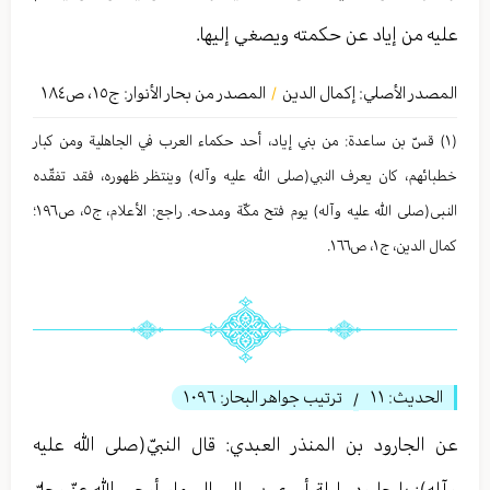
عليه من إياد عن حكمته ويصغي إليها.
المصدر الأصلي:
إكمال الدين
المصدر من بحار الأنوار: ج
١٥
،
ص١٨٤
/
(١) قسّ بن ساعدة: من بني إیاد، أحد حكماء العرب في الجاهلیة ومن كبار
خطبائهم، كان یعرف النبي(صلى الله عليه وآله) وینتظر ظهوره، فقد تفقّده
النبی(صلى الله عليه وآله) یوم فتح مكّة ومدحه. راجع: الأعلام، ج٥، ص١٩٦؛
كمال الدین، ج١، ص١٦٦.
الحديث:
١١
ترتيب جواهر البحار:
١٠٩٦
/
عن الجارود بن المنذر العبدي: قال النبيّ(صلى الله عليه
وآله): يا جارود، ليلة أسري بي إلى السماء أوحى الله عزّ وجلّ