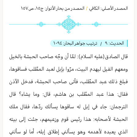
المصدر الأصلي:
الكافي
المصدر من بحار الأنوار: ج
١٥
،
ص١٥٧
/
الحديث:
٩
ترتيب جواهر البحار:
١٠٩٤
/
قال الصادق(عليه السلام): لمّا أن وجّه صاحب الحبشة بالخيل
ومعهم الفيل ليهدم البيت، مرّوا بإبل لعبد المطّلب فساقوها،
فبلغ ذلك عبد المطّلب، فأتى صاحب الحبشة، فدخل الآذن
فقال: هذا عبد المطّلب بن هاشم، قال: وما يشاء؟ قال
الترجمان: جاء في إبل له ساقوها يسألك ردّها، فقال ملك
الحبشة لأصحابه: هذا رئيس قوم وزعيمهم، جئت إلى بيته
الذي يعبده لأهدمه وهو يسألني إطلاق إبله، أما لو سألني