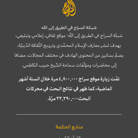
شبكة السراج في الطريق إلى الله
شبكة السراج في الطريق إلى الله؛ موقع ثقافي، إعلامي وتبليغي،
يهدف لنشر معارف الإسلام المحمّدي وترويج الثّقافة الدّينيّة،
يضمّ بساتين من المحتوى الهادف في مختلف المجالات، مضافا
إلى محاضرات ومؤلّفات سماحة الشّيخ حبيب الكاظمي.
تمّت زيارة موقع سراج ٤,٨٠٠,٠٠٠ مرة خلال الستة أشهر
الماضية، كما ظهر في نتائج البحث في محركات
البحث٢٢,٢٩٠,٠٠٠ مرّة.
منابع الحكمة