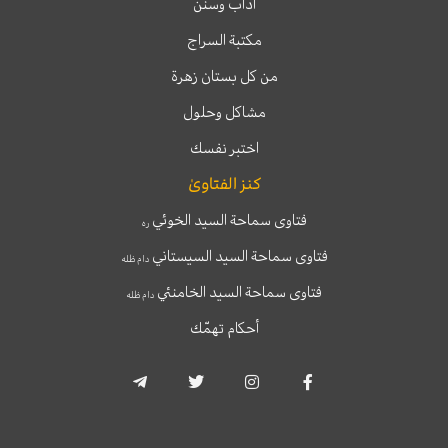
آداب وسنن
مكتبة السراج
من كل بستان زهرة
مشاكل وحلول
اختبر نفسك
كنز الفتاوىٰ
فتاوى سماحة السيد الخوئي
ره
فتاوى سماحة السيد السيستاني
دام ظله
فتاوى سماحة السيد الخامنئي
دام ظله
أحكام تهمّك
T
T
I
F
e
w
n
a
l
i
s
c
e
t
t
e
g
t
a
b
r
e
g
o