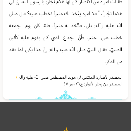
فقالت امرأة من الأنصار كان لها غلام نجّار: يا رسول الله، إنّ لي
غلاماً نجّاراً، أ فلا آمره يتّخذ لك منبراً تخطب عليه؟ قال صلى
الله عليه وآله: بلى، فاتّخذ له منبراً، فلمّا كان يوم الجمعة
خطب على المنبر، فأنّ الجذع الذي كان يقوم عليه كأنين
الصبيّ، فقال النبيّ صلى الله عليه وآله: إنّ هذا بكى لما فقد
من الذكر.
المصدر الأصلي:
المنتقى في مولد المصطفى صلى الله عليه وآله
/
المصدر من بحار الأنوار: ج
٢١
،
ص٤٧