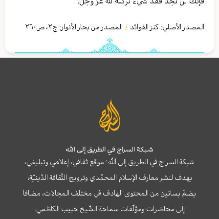
فإنّك لن تجد فقد شيء تركته للّٰه عزّ وجلّ.
المصدر الأصلي:
كنز الفوائد
المصدر من بحار الأنوار: ج
٢
،
ص٢٦٠
/
شبكة السراج في الطريق إلى الله
شبكة السراج في الطريق إلى الله؛ موقع ثقافي، إعلامي وتبليغي،
يهدف لنشر معارف الإسلام المحمّدي وترويج الثّقافة الدّينيّة،
يضمّ بساتين من المحتوى الهادف في مختلف المجالات، مضافا
إلى محاضرات ومؤلّفات سماحة الشّيخ حبيب الكاظمي.