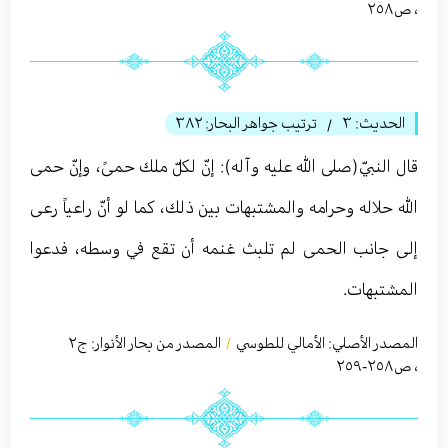
،
ص٢٥٨
الحديث:
٣
ترتيب جواهر البحار:
٣٨٢
/
قال النبيّ(صلى الله عليه وآله): إنّ لكلّ ملك حمىً، وإنّ حمى
الله حلاله وحرامه والمشتبهات بين ذلك، كما لو أنّ راعياً رعى
إلى جانب الحمى لم تلبث غنمه أن تقع في وسطه، فدعوا
المشتبهات.
المصدر الأصلي:
الأمالي للطوسي
المصدر من بحار الأنوار: ج
٢
/
،
ص٢٥٨-٢٥٩