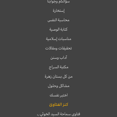
سؤالكم وجوابنا
إستخارة
محاسبة النفس
كتابة الوصية
مناسبات إسلامية
تحقيقات ومقالات
آداب وسنن
مكتبة السراج
من كل بستان زهرة
مشاكل وحلول
اختبر نفسك
كنز الفتاوىٰ
فتاوى سماحة السيد الخوئي
ره