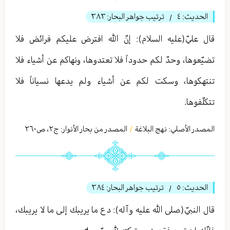
الحديث:
٤
ترتيب جواهر البحار:
٣٨٣
/
قال عليّ(عليه السلام): إنّ الله افترض عليكم فرائض فلا
تضيّعوها، وحدّ لكم حدوداً فلا تعتدوها، ونهاكم عن أشياء فلا
تنتهكوها، وسكت لكم عن أشياء ولم يدعها نسياناً فلا
تتكلّفوها.
المصدر الأصلي:
نهج البلاغة
المصدر من بحار الأنوار: ج
٢
،
ص٢٦٠
/
الحديث:
٥
ترتيب جواهر البحار:
٣٨٤
/
قال النبيّ(صلى الله عليه وآله): دع ما يريبك إلى ما لا يريبك،