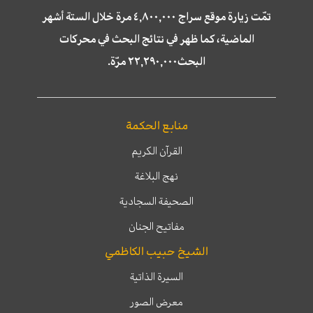
تمّت زيارة موقع سراج ٤,٨٠٠,٠٠٠ مرة خلال الستة أشهر
الماضية، كما ظهر في نتائج البحث في محركات
البحث٢٢,٢٩٠,٠٠٠ مرّة.
منابع الحكمة
القرآن الكريم
نهج البلاغة
الصحيفة السجادية
مفاتيح الجنان
الشيخ حبيب الكاظمي
السيرة الذاتية
معرض الصور