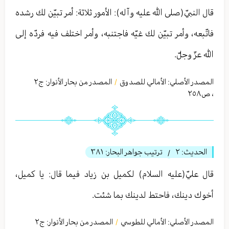
قال النبيّ(صلى الله عليه وآله): الأمور ثلاثة: أمر تبيّن لك رشده
فاتّبعه، وأمر تبيّن لك غيّه فاجتنبه، وأمر اختلف فيه فردّه إلى
الله عزّ وجلّ.
المصدر الأصلي:
الأمالي للصدوق
المصدر من بحار الأنوار: ج
٢
/
،
ص٢٥٨
الحديث:
٢
ترتيب جواهر البحار:
٣٨١
/
قال عليّ(عليه السلام) لكميل بن زياد فيما قال: يا كميل،
أخوك دينك، فاحتط لدينك بما شئت.
المصدر الأصلي:
الأمالي للطوسي
المصدر من بحار الأنوار: ج
٢
/