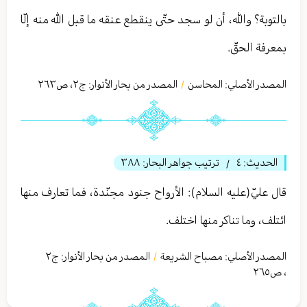
بالتوبة؟ والله، أن لو سجد حتّى ينقطع عنقه ما قبل الله منه إلّا
بمعرفة الحقّ.
المصدر الأصلي:
المحاسن
المصدر من بحار الأنوار: ج
٢
،
ص٢٦٣
/
الحديث:
٤
ترتيب جواهر البحار:
٣٨٨
/
قال عليّ(عليه السلام): الأرواح جنود مجنّدة، فما تعارف منها
ائتلف، وما تناكر منها اختلف.
المصدر الأصلي:
مصباح الشریعة
المصدر من بحار الأنوار: ج
٢
/
،
ص٢٦٥