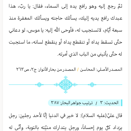
ثمّ رجع إليه وهو رافع يده إلى السماء، فقال: يا ربّ، هذا
عبدك رافع يديه إليك، يسألك حاجته ويسألك المغفرة منذ
سبعة أيّام، لاتستجيب له، فأوحى الله إليه: يا موسى، لو دعاني
حتّى تسقط يداه أو تنقطع يداه أو ينقطع لسانه، ما استجبت
له حتّى يأتيني من الباب الذي أمرته.
المصدر الأصلي:
المحاسن
المصدر من بحار الأنوار: ج
٢
،
ص٢٦٣
/
الحديث:
٣
ترتيب جواهر البحار:
٣٨٧
/
قال عليّ(عليه السلام): لا خير في الدنيا إلّا لأحد رجلين: رجل
يزداد كلّ يوم إحساناً، ورجل يتدارك منيّته بالتوبة، وأنّى له