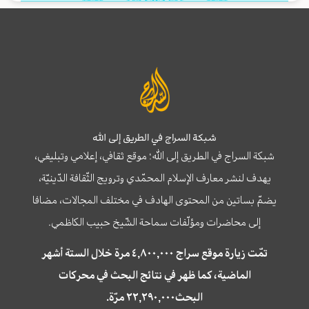
شبكة السراج في الطريق إلى الله
شبكة السراج في الطريق إلى الله؛ موقع ثقافي، إعلامي وتبليغي،
يهدف لنشر معارف الإسلام المحمّدي وترويج الثّقافة الدّينيّة،
يضمّ بساتين من المحتوى الهادف في مختلف المجالات، مضافا
إلى محاضرات ومؤلّفات سماحة الشّيخ حبيب الكاظمي.
تمّت زيارة موقع سراج ٤,٨٠٠,٠٠٠ مرة خلال الستة أشهر
الماضية، كما ظهر في نتائج البحث في محركات
البحث٢٢,٢٩٠,٠٠٠ مرّة.