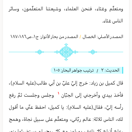
ومتعلّم وغثاء، فنحن العلماء، وشيعتنا المتعلّمون، وسائر
الناس غثاء.
المصدر الأصلي:
الخصال
المصدر من بحار الأنوار: ج
١
،
ص١٨٦-١٨٧
/
الحديث:
٢
ترتيب جواهر البحار:
١٠٥
/
قال كميل بن زياد: خرج إليّ عليّ بن أبي طالب(عليه السلام)،
١
فأخذ بيدي وأخرجني إلى الجبّان
وجلس وجلست ثمّ رفع
رأسه إليّ، فقال(عليه السلام): يا كميل، احفظ عنّي ما أقول
لك، الناس ثلاثة: عالم ربّاني، ومتعلّم على سبيل نجاة، وهمج
رعاع أتباع كلّ ناعق، يميلون مع كلّ ريح، لم يستضيئوا بنور