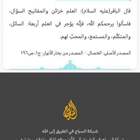
قال الباقر(عليه السلام): العلم خزائن والمفاتيح السؤال،
فاسألوا يرحمكم الله، فإنّه يؤجر في العلم أربعة: السائل،
والمتكلّم،‏ والمستمع، والمحبّ لهم.
المصدر الأصلي:
الخصال
المصدر من بحار الأنوار: ج
١
،
ص١٩٦
/
شبكة السراج في الطريق إلى الله
شبكة السراج في الطريق إلى الله؛ موقع ثقافي، إعلامي وتبليغي،