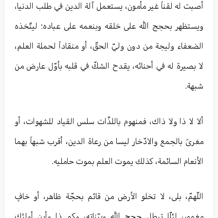
أصبت له لقناً غير مأمون، يستعمل آلة الدين في طلب الدنيا،
ويستظهر بحجج الله على خلقه وبنعمه على عباده؛ ليتّخذه
الضعفاء وليجة من دون وليّ الحقّ، أو منقاداً لحملة العلم،
لا بصيرة له في أحنائه، يقدح الشكّ في قلبه بأوّل عارض من
شبهة.
ألا لا ذا ولا ذاك، فمنهوم باللذّات سلس القياد للشهوات، أو
مغرىً بالجمع والادّخار ليسا من رعاة الدين، أقرب شبهاً بهما
الأنعام السائمة، كذلك يموت العلم بموت حامليه.
اللّهمّ، بلى، لا تخلو الأرض من قائم بحجّة ظاهر، أو خافٍ
مغمور، لئلّا تبطل حجج الله وبيّناته، وكم ذا وأين أولئك