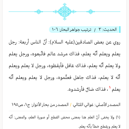
الحديث:
٣
ترتيب جواهر البحار:
١٠٦
/
روي عن بعض الصادقين(عليه السلام): أنّ الناس أربعة: رجل
يعلم ويعلم أنّه يعلم، فذاك مرشد عالم فاتّبعوه، ورجل يعلم
ولا يعلم أنّه يعلم، فذاك غافل فأيقظوه، ورجل لا يعلم ويعلم
أنّه لا يعلم، فذاك جاهل فعلّموه، ورجل لا يعلم ويعلم أنّه
١
يعلم
، فذاك ضالّ فأرشدوه.
المصدر الأصلي:
غوالي اللئالي
المصدر من بحار الأنوار: ج
١
،
ص١٩٥
/
(١) ولا یخفی أنّ العلم هنا بمعنی محض القطع أو صورة العلم، والمعنی: أنّه
لا یعلم ویقطع خطأً بأنّه یعلم.