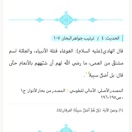
الحديث:
٤
ترتيب جواهر البحار:
١٠٧
/
قال الهادي(عليه السلام): الغوغاء قتلة الأنبياء، والعامّة اسم
مشتقّ من العمى، ما رضي الله لهم أن شبّههم بالأنعام حتّى
١
قال: بل أضلّ سبِيلاً
.
المصدر الأصلي:
الأمالي للطوسي
المصدر من بحار الأنوار: ج
١
/
،
ص١٩٥-١٩٦
(١) ونصّ الآیة: ﴿بَلْ هُمْ أَضَلُّ سَبِيلًا﴾ الفرقان/٤٤.