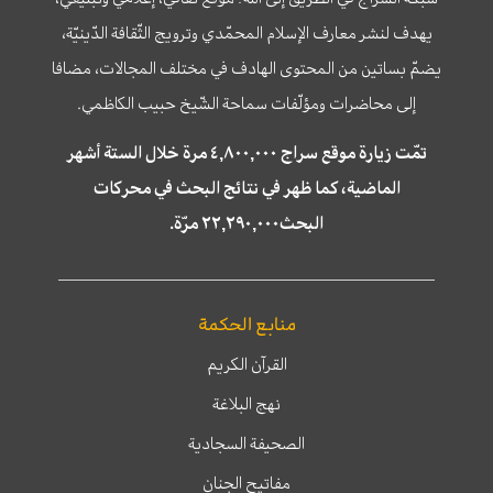
يهدف لنشر معارف الإسلام المحمّدي وترويج الثّقافة الدّينيّة،
يضمّ بساتين من المحتوى الهادف في مختلف المجالات، مضافا
إلى محاضرات ومؤلّفات سماحة الشّيخ حبيب الكاظمي.
تمّت زيارة موقع سراج ٤,٨٠٠,٠٠٠ مرة خلال الستة أشهر
الماضية، كما ظهر في نتائج البحث في محركات
البحث٢٢,٢٩٠,٠٠٠ مرّة.
منابع الحكمة
القرآن الكريم
نهج البلاغة
الصحيفة السجادية
مفاتيح الجنان