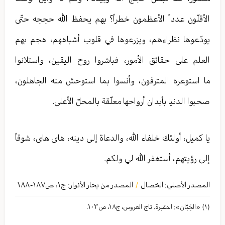
الأقلّون عدداً الأعظمون خطراً؟ بهم يحفظ الله حججه حتّى
يودّعوها نظراءهم، ويزرعوها في قلوب أشباههم، هجم بهم
العلم على حقائق الأمور، فباشروا روح اليقين، واستلانوا
ما استوعره المترفون، وأنسوا بما استوحش منه الجاهلون،
صحبوا الدنيا بأبدان أرواحها معلّقة بالمحلّ الأعلى.
يا كميل، أولئك خلفاء الله، والدعاة إلى دينه، هاى هاى، شوقاً
إلى رؤيتهم، أستغفر الله لي ولكم.
المصدر الأصلي:
الخصال
المصدر من بحار الأنوار: ج
١
،
ص١٨٧-١٨٨
/
(١) «الجَبّان»: المقبرة. تاج العروس، ج١٨، ص١٠٣.