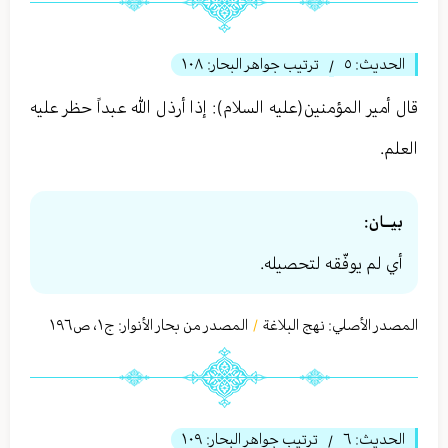
الحديث:
٥
ترتيب جواهر البحار:
١٠٨
/
قال أمير المؤمنين(عليه السلام): إذا أرذل الله عبداً حظر عليه
العلم.
بيــان:
أي لم يوفّقه لتحصيله.
المصدر الأصلي:
نهج البلاغة
المصدر من بحار الأنوار: ج
١
،
ص١٩٦
/
الحديث:
٦
ترتيب جواهر البحار:
١٠٩
/