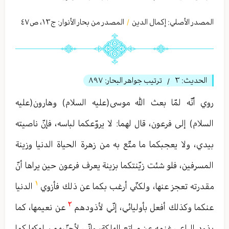
المصدر الأصلي:
إكمال الدين
المصدر من بحار الأنوار: ج
١٣
،
ص٤٧
/
الحديث:
٣
ترتيب جواهر البحار:
٨٩٧
/
روي أنّه لمّا بعث الله موسى(عليه السلام) وهارون(عليه
السلام) إلى فرعون، قال لهما: لا يروّعكما لباسه، فإنّ ناصيته
بيدي، ولا يعجبكما ما متّع به من زهرة الحياة الدنيا وزينة
المسرفين، فلو شئت زيّنتكما بزينة يعرف فرعون حين يراها أنّ
١
مقدرته تعجز عنها، ولكنّي أرغب بكما عن ذلك فأزوي
الدنيا
٢
عنكما وكذلك أفعل بأوليائي، إنّي لأذودهم
عن نعيمها، كما
يذود الراعي غنمه عن مراتع الهلكة، وإنّي لأجنّبهم سلوكها كما