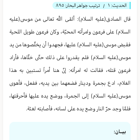
الحديث:
١
ترتيب جواهر البحار:
٨٩٥
/
قال الصادق(عليه السلام): ألقى الله تعالی من موسى(عليه
السلام) على فرعون وامرأته المحبّة، وكان فرعون طويل اللحية
فقبض موسى(عليه السلام) عليها، فجهدوا أن يخلّصوها من يد
موسى(عليه السلام) فلم يقدروا على ذلك حتّى خلّاها، فأراد
فرعون قتله، فقالت له امرأته: إنّ هنا أمراً تستبين به هذا
الغلام، ادع بجمرة ودينار فضعهما بين يديه، ففعل، فأهوى
موسى(عليه السلام) إلى الجمرة، ووضع يده عليها فأحرقتها،
فلمّا وجد حرّ النار وضع يده على لسانه، فأصابته لغثة.
بيــان: