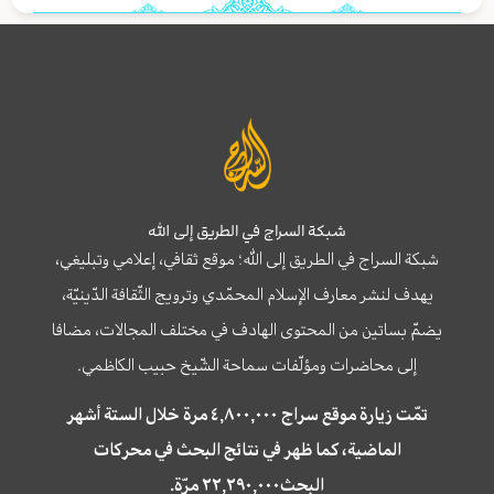
شبكة السراج في الطريق إلى الله
شبكة السراج في الطريق إلى الله؛ موقع ثقافي، إعلامي وتبليغي،
يهدف لنشر معارف الإسلام المحمّدي وترويج الثّقافة الدّينيّة،
يضمّ بساتين من المحتوى الهادف في مختلف المجالات، مضافا
إلى محاضرات ومؤلّفات سماحة الشّيخ حبيب الكاظمي.
تمّت زيارة موقع سراج ٤,٨٠٠,٠٠٠ مرة خلال الستة أشهر
الماضية، كما ظهر في نتائج البحث في محركات
البحث٢٢,٢٩٠,٠٠٠ مرّة.