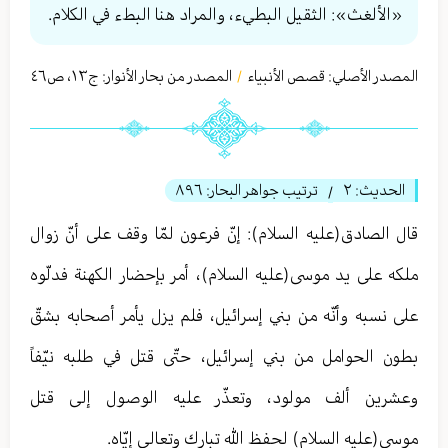
«الألغث»: الثقيل البطيء، والمراد هنا البطء في الكلام.
المصدر الأصلي:
قصص الأنبياء
المصدر من بحار الأنوار: ج
١٣
،
ص٤٦
/
الحديث:
٢
ترتيب جواهر البحار:
٨٩٦
/
قال الصادق(عليه السلام): إنّ فرعون لمّا وقف على أنّ زوال
ملكه على يد موسى(عليه السلام)، أمر بإحضار الكهنة فدلّوه
على نسبه وأنّه من بني إسرائيل، فلم يزل يأمر أصحابه بشقّ
بطون الحوامل من بني إسرائيل، حتّى قتل في طلبه نيّفاً
وعشرين ألف مولود، وتعذّر عليه الوصول إلى قتل
موسى(عليه السلام) لحفظ الله تبارك وتعالی إيّاه.