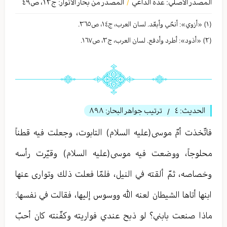
المصدر الأصلي:
عدّة الداعي
المصدر من بحار الأنوار: ج
١٣
،
ص٤٩
/
(١) «أزوي»: أنحّي وأبعّد. لسان العرب، ج١٤، ص٣٦٥.
(٢) «أذود»: أطرد وأدفع. لسان العرب، ج٣، ص١٦٧.
الحديث:
٤
ترتيب جواهر البحار:
٨٩٨
/
فاتّخذت أمّ موسى(عليه السلام) التابوت، وجعلت فيه قطناً
محلوجاً، ووضعت فيه موسى(عليه السلام) وقيّرت رأسه
وخصاصه، ثمّ ألقته في النيل، فلمّا فعلت ذلك وتوارى عنها
ابنها أتاها الشيطان لعنه الله ووسوس إليها، فقالت في نفسها:
ماذا صنعت بابني؟ لو ذبح عندي فواريته وكفّنته كان أحبّ