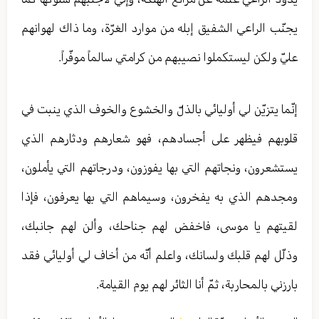
يجنّب الراعي الشفيق إبله من موارد الغرّة، وما ذاك لهوانهم
عليّ ولكن ليستكملوا نصيبهم من كرامتي سالماً موفّراً.
إنّما يتزيّن لي أوليائي بالذلّ والخشوع والخوف الذي ينبت في
قلوبهم فيظهر على أجسادهم، فهو شعارهم ودثارهم الذي
يستشعرون، ونجاتهم التي بها يفوزون، ودرجاتهم التي يأملون،
ومجدهم الذي به يفخرون، وسيماهم التي بها يعرفون، فإذا
لقيتهم يا موسى، فاخفض لهم جناحك، وألن لهم جانبك،
وذلّل لهم قلبك ولسانك، واعلم أنّه من أخاف لي أوليائي فقد
بارزني بالمحاربة، ثمّ أنا الثائر لهم يوم القيامة.