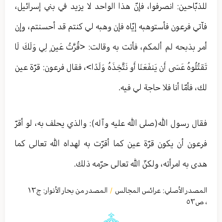
للذبّاحين: انصرفوا، فإنّ هذا الواحد لا يزيد في بني إسرائيل،
فآتي فرعون فأستوهبه إيّاه فإن وهبه لي كنتم قد أحسنتم، وإن
أمر بذبحه لم ألمكم، فأتت به وقالت: <قُرَّتُ عَينٍ لِي وَلَكَ لَا
تَقتُلُوهُ عَسَى أَن يَنفَعَنَا أَو نَتَّخِذَهُ وَلَدًا>، فقال فرعون: قرّة عين
لك، فأمّا أنا فلا حاجة لي فيه.
فقال رسول الله(صلى الله عليه وآله): والذي يحلف به، لو أقرّ
فرعون أن يكون قرّة عين كما أقرّت به لهداه الله تعالی كما
هدى به امرأته، ولكنّ الله تعالی حرّمه ذلك.
المصدر الأصلي:
عرائس المجالس
المصدر من بحار الأنوار: ج
١٣
/
،
ص٥٣