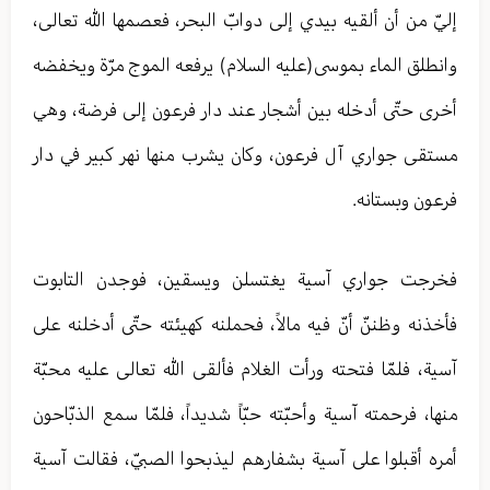
إليّ من أن ألقيه بيدي إلى دوابّ البحر، فعصمها الله تعالی‌،
وانطلق الماء بموسى(عليه السلام) يرفعه الموج مرّة ويخفضه
أخرى حتّى أدخله بين أشجار عند دار فرعون إلى فرضة، وهي
مستقى جواري آل فرعون، وكان يشرب منها نهر كبير في دار
فرعون وبستانه.
فخرجت جواري آسية يغتسلن ويسقين، فوجدن التابوت
فأخذنه وظننّ أنّ فيه مالاً، فحملنه كهيئته حتّى أدخلنه على
آسية، فلمّا فتحته ورأت الغلام فألقى الله تعالی عليه محبّة
منها، فرحمته آسية وأحبّته حبّاً شديداً، فلمّا سمع الذبّاحون
أمره أقبلوا على آسية بشفارهم ليذبحوا الصبيّ، فقالت آسية