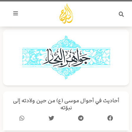
خطي
لى
لمحتوى
أحاديث في أحوال موسى (ع) من حين ولادته إلى
نبوّته