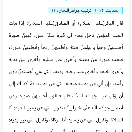
الحديث:
١٢
ترتيب جواهر البحار:
٦١٦
/
قال الباقر(عليه السلام) أو الصادق(عليه السلام): إذا مات
العبد المؤمن دخل معه في قبره ستّة صور، فيهنّ صورة
أحسنهنّ وجهاً وأبهاهنّ‏ هيئة وأطيبهنّ ريحاً وأنظفهنّ صورة،
فيقف صورة عن يمينه وأخرى عن يساره وأخرى بين يديه
وأخرى خلفه وأخرى عند رجله، وتقف‏ التي هي أحسنهنّ فوق
رأسه، فإن أتي عن يمينه منعته التي عن يمينه، ثمّ كذلك إلى
أن يؤتى من الجهات الستّ، قال: فتقول أحسنهنّ صورة: ومن
أنتم _ جزاكم الله عنّي خيراً _؟ فتقول التي عن يمين العبد: أنا
الصلاة، وتقول التي عن يساره: أنا الزكاة، وتقول التي بين يديه:
أنا الصيام، وتقول التي خلفه: أنا الحجّ والعمرة، وتقول التي