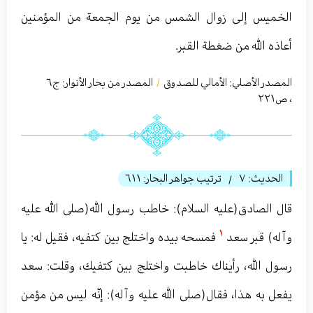
الخميس إلى زوال الشمس من يوم الجمعة من المؤمنين
أعاذه الله من ضغطة القبر.
المصدر الأصلي:
الأمالي للصدوق
المصدر من بحار الأنوار: ج
٦
/
،
ص٢٢١
الحديث:
٧
ترتيب جواهر البحار:
٦١١
/
قال الصادق(عليه السلام): خاطب رسول الله(صلى الله عليه
١
وآله) قبر سعد
فمسحه بيده واختلج بين كتفيه، فقيل له: يا
رسول الله، رأيناك خاطبت واختلج بين كتفيك، وقلت: سعد
يفعل به هذا، فقال(صلى الله عليه وآله): إنّه ليس من مؤمن