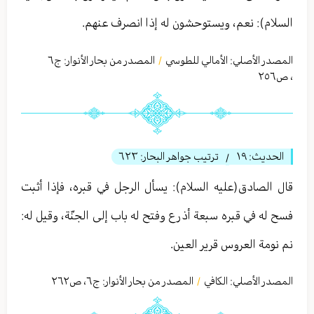
السلام): نعم، ويستوحشون له إذا انصرف عنهم.
المصدر الأصلي:
الأمالي للطوسي
المصدر من بحار الأنوار: ج
٦
/
،
ص٢٥٦
الحديث:
١٩
ترتيب جواهر البحار:
٦٢٣
/
قال الصادق(عليه السلام): يسأل الرجل في قبره، فإذا أثبت
فسح له في قبره سبعة أذرع وفتح له باب إلى الجنّة، وقيل له:
نم نومة العروس قرير العين.
المصدر الأصلي:
الكافي
المصدر من بحار الأنوار: ج
٦
،
ص٢٦٢
/