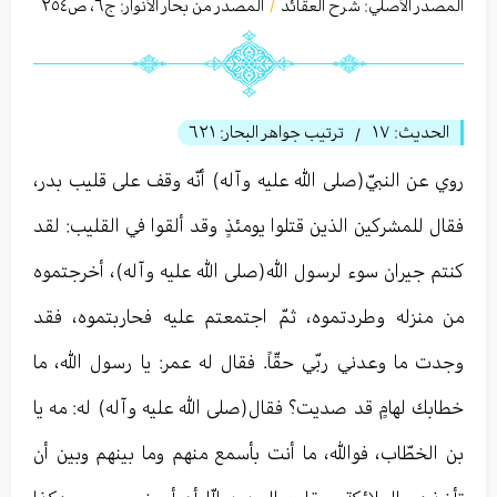
المصدر الأصلي:
شرح العقائد
المصدر من بحار الأنوار: ج
٦
،
ص٢٥٤
/
الحديث:
١٧
ترتيب جواهر البحار:
٦٢١
/
روي عن النبيّ(صلى الله عليه وآله) أنّه وقف على قليب بدر،
فقال للمشركين الذين قتلوا يومئذٍ وقد ألقوا في القليب: لقد
كنتم جيران سوء لرسول الله(صلى الله عليه وآله)، أخرجتموه
من منزله وطردتموه، ثمّ اجتمعتم عليه فحاربتموه، فقد
وجدت ما وعدني ربّي حقّاً. فقال له عمر: يا رسول الله، ما
خطابك لهامٍ قد صديت؟ فقال(صلى الله عليه وآله) له: مه يا
بن الخطّاب، فوالله، ما أنت بأسمع منهم وما بينهم وبين أن