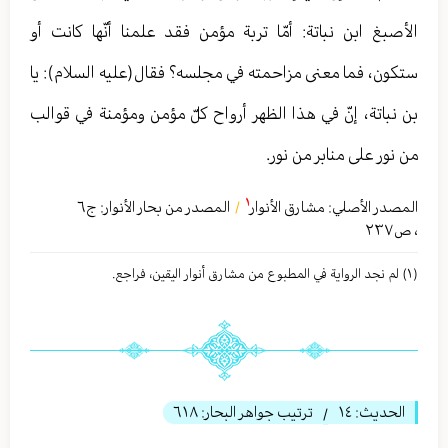
الأصبغ ابن نباتة: أمّا تربة مؤمن فقد علمنا أنّها كانت أو
ستكون، فما معنى مزاحمته في مجلسه؟ فقال(عليه السلام): يا
بن نباتة، إنّ في هذا الظهر أرواح كلّ مؤمن ومؤمنة في قوالب
من نور على منابر من نور.
١
المصدر الأصلي:
مشارق الأنوار
المصدر من بحار الأنوار: ج
٦
/
،
ص٢٣٧
(١) لم نجد الروایة في المطبوع من مشارق أنوار الیقین، فراجع.
الحديث:
١٤
ترتيب جواهر البحار:
٦١٨
/