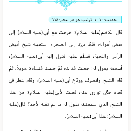
الحديث:
١٠
ترتيب جواهر البحار:
٦١٤
/
قال الكاظم(عليه السلام): خرجت مع أبي(عليه السلام) إلى
بعض أمواله، فلمّا برزنا إلى الصحراء استقبله شيخ أبيض
الرأس واللحية، فسلّم عليه فنزل إليه أبي(عليه السلام)،
أسمعه يقول له: جعلت فداك، ثمّ جلسنا فتساءلا طويلاً، ثمّ
قام الشيخ وانصرف وودّع أبي(عليه السلام)، وقام ينظر في
قفاه حتّى تواری عنه، فقلت لأبي(عليه السلام): من هذا
الشيخ الذي سمعتك تقول له ما لم تقله لأحد؟ قال(عليه
السلام): هذا أبي(عليه السلام).