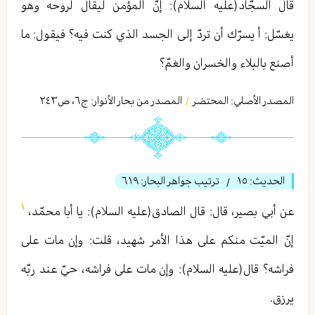
قال السجّاد(عليه السلام): إنّ المؤمن ليقال لروحه وهو
يغسّل: أ يسرّك أن تردّ إلى الجسد الذي كنت فيه؟ فيقول: ما
أصنع بالبلاء والخسران والغمّ؟
المصدر الأصلي:
المحتضر
المصدر من بحار الأنوار: ج
٦
،
ص٢٤٣
/
الحديث:
١٥
ترتيب جواهر البحار:
٦١٩
/
١
عن أبي بصیر، قال: قال الصادق(عليه السلام): يا أبا محمّد،
إنّ الميّت منكم على هذا الأمر شهيد، قلت: وإن مات على
فراشه؟ قال(عليه السلام): وإن مات على فراشه، حيّ عند ربّه
يرزق.