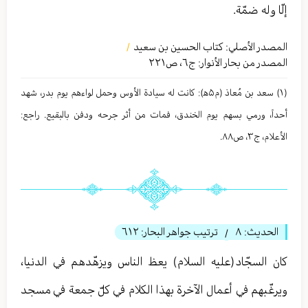
إلّا وله ضمّة.
المصدر الأصلي:
كتاب الحسين بن سعيد
/
المصدر من بحار الأنوار: ج
٦
،
ص٢٢١
(١) سعد بن مُعاذ (م۵ه‍): كانت له سيادة الأوس وحمل لواءهم يوم بدر، شهد
أحداً، ورمي بسهم يوم الخندق، فمات من أثر جرحه ودفن بالبقيع. راجع:
الأعلام، ج۳، ص۸۸.
الحديث:
٨
ترتيب جواهر البحار:
٦١٢
/
كان السجّاد(عليه السلام) يعظ الناس ويزهّدهم في الدنيا،
ويرغّبهم في أعمال الآخرة بهذا الكلام في كلّ جمعة في مسجد