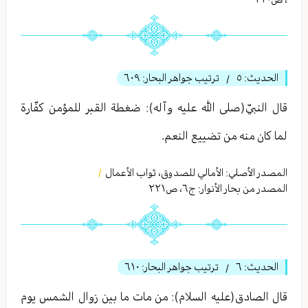
الحديث:
٥
ترتيب جواهر البحار:
٦٠٩
/
قال النبيّ(صلى الله عليه وآله): ضغطة القبر للمؤمن كفّارة
لما كان منه من تضييع النعم.
المصدر الأصلي:
الأمالي للصدوق، ثواب الأعمال
/
المصدر من بحار الأنوار: ج
٦
،
ص٢٢١
الحديث:
٦
ترتيب جواهر البحار:
٦١٠
/
قال الصادق(عليه السلام): من مات ما بين زوال الشمس يوم