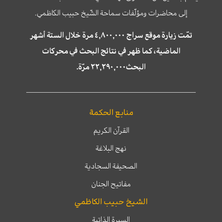
إلى محاضرات ومؤلّفات سماحة الشّيخ حبيب الكاظمي.
تمّت زيارة موقع سراج ٤,٨٠٠,٠٠٠ مرة خلال الستة أشهر
الماضية، كما ظهر في نتائج البحث في محركات
البحث٢٢,٢٩٠,٠٠٠ مرّة.
منابع الحكمة
القرآن الكريم
نهج البلاغة
الصحيفة السجادية
مفاتيح الجنان
الشيخ حبيب الكاظمي
السيرة الذاتية