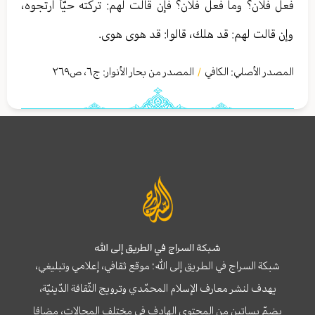
فعل فلان؟ وما فعل فلان؟ فإن قالت لهم: تركته حيّاً ارتجوه،
وإن قالت لهم: قد هلك، قالوا: قد هوى هوى.
المصدر الأصلي:
الكافي
المصدر من بحار الأنوار: ج
٦
،
ص٢٦٩
/
شبكة السراج في الطريق إلى الله
شبكة السراج في الطريق إلى الله؛ موقع ثقافي، إعلامي وتبليغي،
يهدف لنشر معارف الإسلام المحمّدي وترويج الثّقافة الدّينيّة،
يضمّ بساتين من المحتوى الهادف في مختلف المجالات، مضافا