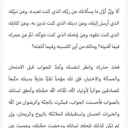
ألا وإنّ أوّل ما يسألانك عن ربّك الذي كنت تعبده، وعن نبيّك
الذي أرسل إليك، وعن دينك الذي كنت تدين به، وعن كتابك
الذي كنت تتلوه، وعن إمامك الذي كنت تتولّاه، ثمّ عن عمرك
فيما أفنيته؟ ومالك من أين اكتسبته وفيما أتلفته؟
فخذ حذرك وانظر لنفسك وأعدّ للجواب قبل الامتحان
والمسألة والاختبار، فإن تك مؤمناً تقيّاً عارفاً بدينك متّبعاً
للصادقين موالياً لأولياء الله، لقّاك الله حجّتك وأنطق لسانك
بالصواب فأحسنت الجواب، فبشّرت بالجنّة والرضوان من الله
والخيرات الحسان واستقبلتك الملائكة بالروح والريحان، وإن
لم تكن كذلك تلجلج لسانك ودحضت حجّتك، وعميت عن