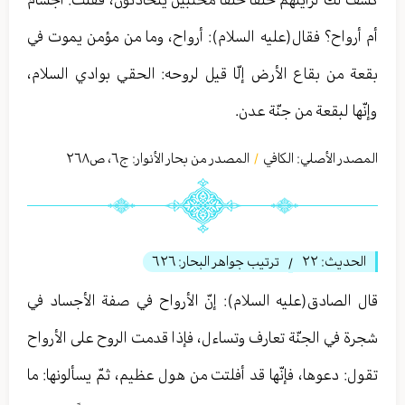
أم أرواح؟ فقال(عليه السلام): أرواح، وما من مؤمن يموت في
بقعة من بقاع الأرض إلّا قيل لروحه: الحقي بوادي السلام،
وإنّها لبقعة من جنّة عدن.
المصدر الأصلي:
الكافي
المصدر من بحار الأنوار: ج
٦
،
ص٢٦٨
/
الحديث:
٢٢
ترتيب جواهر البحار:
٦٢٦
/
قال الصادق(عليه السلام): إنّ الأرواح في صفة الأجساد في
شجرة في الجنّة تعارف وتساءل، فإذا قدمت الروح على الأرواح
تقول: دعوها، فإنّها قد أفلتت من هول عظيم، ثمّ يسألونها: ما