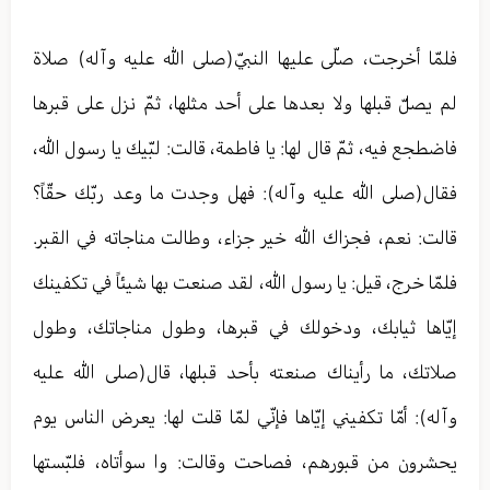
فلمّا أخرجت، صلّى عليها النبيّ(صلى الله عليه وآله) صلاة
لم يصلّ قبلها ولا بعدها على أحد مثلها، ثمّ نزل على قبرها
فاضطجع فيه، ثمّ قال لها: يا فاطمة، قالت: لبّيك يا رسول الله،
فقال(صلى الله عليه وآله): فهل وجدت ما وعد ربّك حقّاً؟
قالت: نعم، فجزاك الله خير جزاء، وطالت مناجاته في القبر.
فلمّا خرج، قيل: يا رسول الله، لقد صنعت بها شيئاً في تكفينك
إيّاها ثيابك، ودخولك في قبرها، وطول مناجاتك، وطول
صلاتك، ما رأيناك صنعته بأحد قبلها، قال(صلى الله عليه
وآله): أمّا تكفيني إيّاها فإنّي لمّا قلت لها: يعرض الناس يوم
يحشرون من قبورهم، فصاحت وقالت: وا سوأتاه، فلبّستها