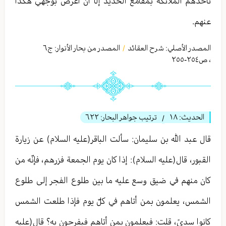
تأخذهم الملائكة بمقامع الحديد إلّا أن أعرض بوجهي هكذا
عنهم.
المصدر الأصلي:
شرح العقائد
المصدر من بحار الأنوار: ج
٦
/
،
ص٢٥٤-٢٥٥
الحديث:
١٨
ترتيب جواهر البحار:
٦٢٢
/
قال عبد الله بن سلیمان: سألت الباقر(عليه السلام) عن زيارة
القبور، قال(عليه السلام): إذا كان يوم الجمعة فزرهم، فإنّه من
كان منهم في ضيق وسع عليه ما بين طلوع الفجر إلى طلوع
الشمس، يعلمون بمن أتاهم في كلّ يوم فإذا طلعت الشمس
كانوا سدىً، قلت: فيعلمون بمن أتاهم فيفرحون به؟ قال(عليه