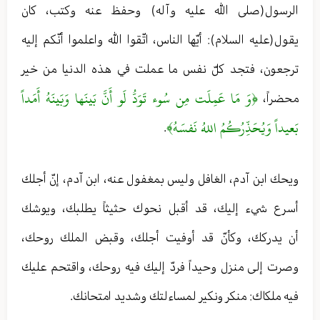
الرسول(صلى الله عليه وآله) وحفظ عنه وكتب، كان
يقول(عليه السلام): أيّها الناس، اتّقوا الله واعلموا أنّكم إليه
ترجعون، فتجد كلّ نفس ما عملت في هذه الدنيا من خير
﴿وَ مَا عَمِلَت مِن سُوء تَوَدُّ لَو أَنَّ بَينَها وَبَينَهُ أَمَداً
محضراً،
بَعيداً وَيُحَذِّرُكُمُ اللهُ نَفسَهُ﴾
.
ویحك ابن آدم، الغافل وليس بمغفول عنه، ابن آدم، إنّ أجلك
أسرع شيء إليك، قد أقبل نحوك حثيثاً يطلبك، ويوشك
أن يدركك، وكأنّ قد أوفيت أجلك، وقبض الملك روحك،
وصرت إلى منزل وحيداً فردّ إليك فيه روحك، واقتحم عليك
فيه ملكاك: منكر ونكير لمساءلتك وشديد امتحانك.