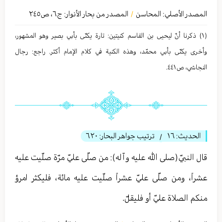
المصدر الأصلي:
المحاسن
المصدر من بحار الأنوار: ج
٦
،
ص٢٤٥
/
(١) ذكرنا أنّ لیحیی بن القاسم كنیتین: تارة یكنّی بأبي بصیر وهو المشهور،
وأخری یكنّی بأبي محمّد، وهذه الكنیة في كلام الإمام أكثر. راجع: رجال
النجاشي، ص٤٤١.
الحديث:
١٦
ترتيب جواهر البحار:
٦٢٠
/
قال النبيّ(صلى الله عليه وآله): من صلّى عليّ مرّة صلّيت عليه
عشراً، ومن صلّى عليّ عشراً صلّيت عليه مائة، فليكثر امرؤ
منكم الصلاة عليّ أو فليقلّ.