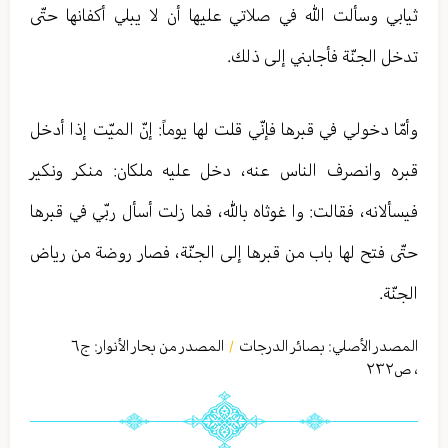
ثيابي وسألت الله في صلاتي عليها أن لا يبلي أكفانها حتّى
تدخل الجنّة فأجابني إلى ذلك.
وأمّا دخولي في قبرها فإنّي قلت لها يوماً: إنّ الميّت إذا أدخل
قبره وانصرف الناس عنه، دخل عليه ملكان: منكر ونكير
فيسألانه، فقالت: وا غوثاه بالله، فما زلت أسأل ربّي في قبرها
حتّى فتح لها باب من قبرها إلى الجنّة، فصار روضة من رياض
الجنّة.
المصدر الأصلي:
بصائر الدرجات
المصدر من بحار الأنوار: ج
٦
/
،
ص٢٣٢