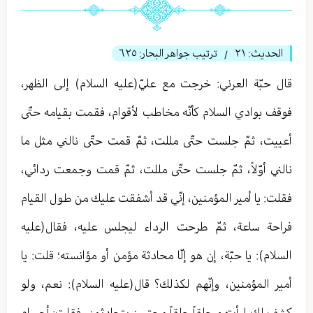
الحديث:
٢١
ترتيب جواهر البحار:
٦٢٥
/
قال حبّة العرني: خرجت مع عليّ(عليه السلام) إلى الظهر،
فوقف بوادي السلام كأنّه مخاطب لأقوام، فقمت بقيامه حتّى
أعييت، ثمّ جلست حتّى مللت، ثمّ قمت حتّى نالني مثل ما
نالني أوّلاً، ثمّ جلست حتّى مللت، ثمّ قمت وجمعت ردائي،
فقلت: يا أمير المؤمنين، إنّي قد أشفقت عليك من طول القيام
فراحة ساعة، ثمّ طرحت الرداء ليجلس عليه، فقال(عليه
السلام): يا حبّة، إن هو إلّا محادثة مؤمن أو مؤانسته؛ قلت: يا
أمير المؤمنين، وإنّهم لكذلك؟ قال(عليه السلام): نعم، ولو
كشف لك لرأيتهم حلقاً حلقاً محتبين يتحادثون، فقلت: أجسام