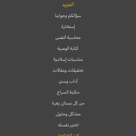
المزيد
سؤالكم وجوابنا
إستخارة
محاسبة النفس
كتابة الوصية
مناسبات إسلامية
تحقيقات ومقالات
آداب وسنن
مكتبة السراج
من كل بستان زهرة
مشاكل وحلول
اختبر نفسك
كنز الفتاوىٰ