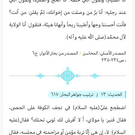
عند رجليه: أنا برّ من وصلت من إخوانك، ثمّ يقلن: من أنت؟
فأنت أحسننا وجهاً وأطيبنا ريحاً وأبهانا هيئة، فتقول: أنا الولاية
لآل محمّد(صلى الله عليه وآله).
المصدر الأصلي:
المحاسن
المصدر من بحار الأنوار: ج
٦
/
،
ص٢٣٤-٢٣٥
الحديث:
١٣
ترتيب جواهر البحار:
٦١٧
/
اضطجع عليّ(عليه السلام) في نجف الكوفة على الحصى،
فقال قنبر: يا مولاي، أ لا أفرش لك ثوبي تحتك؟ فقال(عليه
السلام): لا، إن هي إلّا تربة مؤمن أو مزاحمته في مجلسه، فقال