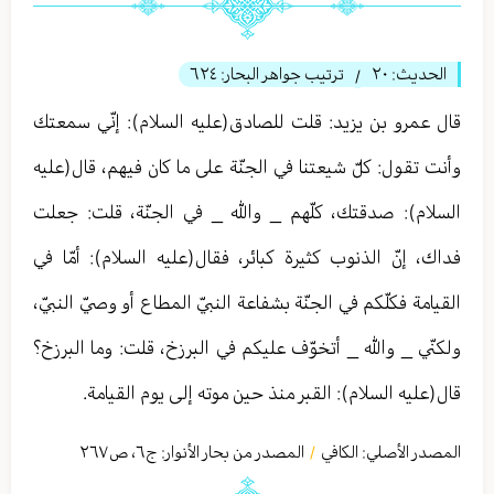
الحديث:
٢٠
ترتيب جواهر البحار:
٦٢٤
/
قال عمرو بن يزيد: قلت للصادق(عليه السلام): إنّي سمعتك
وأنت تقول: كلّ شيعتنا في الجنّة على ما كان فيهم، قال(عليه
السلام): صدقتك، كلّهم _ والله _ في الجنّة، قلت: جعلت
فداك، إنّ الذنوب كثيرة كبائر، فقال(عليه السلام): أمّا في
القيامة فكلّكم في الجنّة بشفاعة النبيّ المطاع أو وصيّ النبيّ،
ولكنّي _ والله _ أتخوّف عليكم في البرزخ، قلت: وما البرزخ‏؟
قال(عليه السلام): القبر منذ حين موته إلى يوم القيامة.
المصدر الأصلي:
الكافي
المصدر من بحار الأنوار: ج
٦
،
ص٢٦٧
/