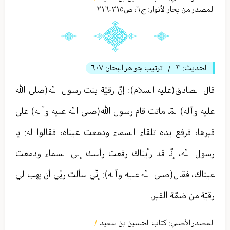
المصدر من بحار الأنوار: ج
٦
،
ص٢١٥-٢١٦
الحديث:
٣
ترتيب جواهر البحار:
٦٠٧
/
قال الصادق(عليه السلام): إنّ رقيّة بنت رسول الله(صلى الله
عليه وآله) لمّا ماتت قام رسول الله(صلى الله عليه وآله) على
قبرها، فرفع يده تلقاء السماء ودمعت عيناه، فقالوا له: يا
رسول الله، إنّا قد رأيناك رفعت رأسك إلى السماء ودمعت
عيناك، فقال(صلى الله عليه وآله): إنّي سألت ربّي أن يهب لي
رقيّة من ضمّة القبر.
المصدر الأصلي:
كتاب الحسین بن سعید
/