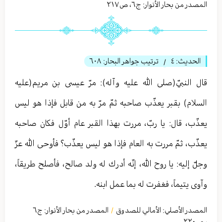
المصدر من بحار الأنوار: ج
٦
،
ص٢١٧
الحديث:
٤
ترتيب جواهر البحار:
٦٠٨
/
قال النبيّ(صلى الله عليه وآله): مرّ عيسى بن مريم(عليه
السلام) بقبر يعذّب صاحبه ثمّ مرّ به من قابل فإذا هو ليس
يعذّب، قال: يا ربّ، مررت بهذا القبر عام أوّل فكان صاحبه
يعذّب، ثمّ مررت به العام فإذا هو ليس يعذّب؟ فأوحى الله عزّ
وجلّ إليه: يا روح الله، إنّه أدرك له ولد صالح، فأصلح طريقاً،
وآوى يتيماً، فغفرت له بما عمل ابنه.
المصدر الأصلي:
الأمالي للصدوق
المصدر من بحار الأنوار: ج
٦
/
،
ص٢٢٠