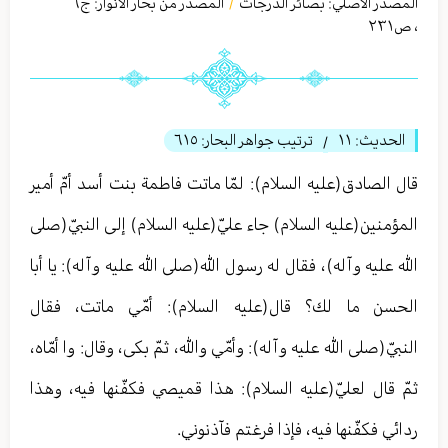
المصدر الأصلي:
بصائر الدرجات
المصدر من بحار الأنوار: ج
٦
/
،
ص٢٣١
الحديث:
١١
ترتيب جواهر البحار:
٦١٥
/
قال الصادق(عليه السلام): لمّا ماتت فاطمة بنت أسد أمّ أمير
المؤمنين(عليه السلام) جاء عليّ(عليه السلام) إلى النبيّ(صلى
الله عليه وآله)، فقال له رسول الله(صلى الله عليه وآله): يا أبا
الحسن ما لك؟ قال(عليه السلام): أمّي ماتت، فقال
النبيّ(صلى الله عليه وآله): وأمّي والله، ثمّ بكى، وقال: وا أمّاه،
ثمّ قال لعليّ(عليه السلام): هذا قميصي فكفّنها فيه، وهذا
ردائي فكفّنها فيه، فإذا فرغتم فآذنوني.