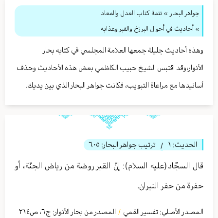
جواهر البحار
»
تتمة كتاب العدل والمعاد
» أحاديث في أحوال البرزخ والقبر وعذابه
وهذه أحاديث جليلة جمعها العلامة المجلسي في كتابه بحار
الأنوار،وقد اقتبس الشيخ حبيب الكاظمي بعض هذه الأحاديث وحذف
أسانيدها مع مراعاة التبويب، فكانت جواهر البحار الذي بين يديك.
الحديث:
١
ترتيب جواهر البحار:
٦٠٥
/
قال السجّاد(عليه السلام): إنّ القبر روضة من رياض الجنّة، أو
حفرة من حفر النيران.
المصدر الأصلي:
تفسير القمي
المصدر من بحار الأنوار: ج
٦
،
ص٢١٤
/