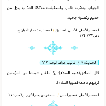
الجواب وبشّرت بالنار، واستقبلتك ملائكة العذاب بنزل من
حميم وتصلية جحيم.
المصدر الأصلي:
الأمالي للصدوق
المصدر من بحار الأنوار: ج
٦
/
،
ص٢٢٣-٢٢٤
الحديث:
٩
ترتيب جواهر البحار:
٦١٣
/
قال الصادق(عليه السلام): إنّ أطفال شيعتنا من المؤمنين
تربّيهم فاطمة(عليها السلام).
المصدر الأصلي:
تفسير القمي
المصدر من بحار الأنوار: ج
٦
،
ص٢٢٩
/