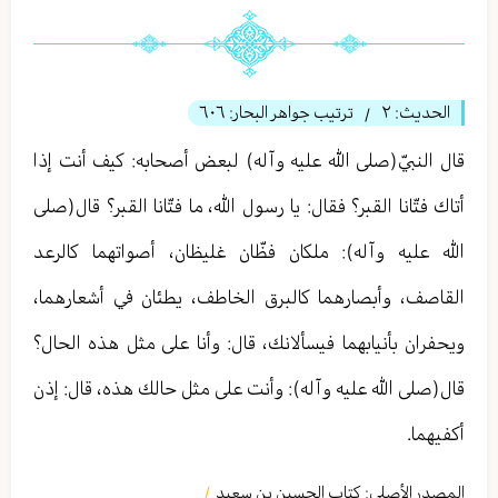
الحديث:
٢
ترتيب جواهر البحار:
٦٠٦
/
قال النبيّ(صلى الله عليه وآله) لبعض أصحابه: كيف أنت إذا
أتاك فتّانا القبر؟ فقال: يا رسول الله، ما فتّانا القبر؟ قال(صلى
الله عليه وآله): ملكان فظّان غليظان، أصواتهما كالرعد
القاصف، وأبصارهما كالبرق الخاطف، يطئان في أشعارهما،
ويحفران بأنيابهما فيسألانك، قال: وأنا على مثل هذه الحال؟
قال(صلى الله عليه وآله): وأنت على مثل حالك هذه، قال: إذن
أكفيهما.
المصدر الأصلي:
كتاب الحسين بن سعيد
/