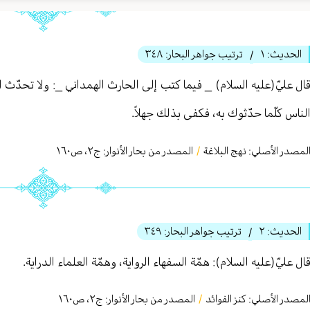
الحديث:
١
ترتيب جواهر البحار:
٣٤٨
/
ال عليّ(عليه السلام) _ فيما كتب إلى الحارث الهمداني _: ولا تحدّث ا
لناس كلّما حدّثوك به، فكفى بذلك جهلاً.
لمصدر الأصلي:
نهج البلاغة
/
المصدر من بحار الأنوار: ج
٢
،
ص١٦٠
الحديث:
٢
ترتيب جواهر البحار:
٣٤٩
/
ال عليّ(عليه السلام): همّة السفهاء الرواية، وهمّة العلماء الدراية.
لمصدر الأصلي:
كنز الفوائد
/
المصدر من بحار الأنوار: ج
٢
،
ص١٦٠