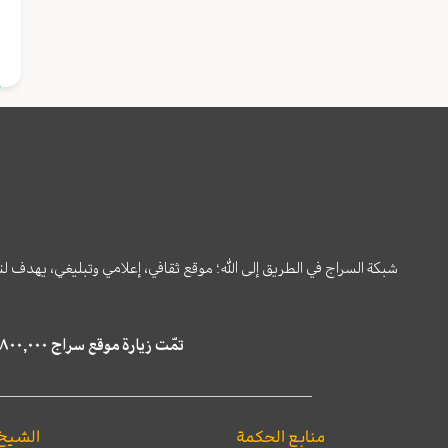
ا
شبكة السراج في الطريق إلى الله؛ موقع ثقافي، إعلامي وتبليغي، يهدف ل
تمّت زيارة موقع سراج ٤,٨٠٠,٠٠٠ مرة خلال الستة أشهر الماضية، كما ظهر في نتائج البحث في محركات البحث٢٢,٢٩٠,٠٠٠ مرّة.
منابع الحكمة
الشيخ