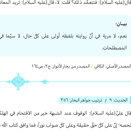
ال(عليه السلام): فتتعمّد ذلك؟ قلت: لا، قال(عليه السلام): تريد المعان
بيــان:
نعم، لا مرية في أنّ روايته بلفظه أولى على كلّ حال، لا سيّما في
المصطلحات.
لمصدر الأصلي:
الكافي
/
المصدر من بحار الأنوار: ج
٢
،
ص١٦٤
الحديث:
٩
ترتيب جواهر البحار:
٣٥٦
/
ال عليّ(عليه السلام): الوقوف عند الشبهة خير من الاقتحام في الهلكة
حصه؛ إنّ على كلّ حقّ حقيقة وعلى كلّ صواب نوراً، فما وافق كتاب الله 