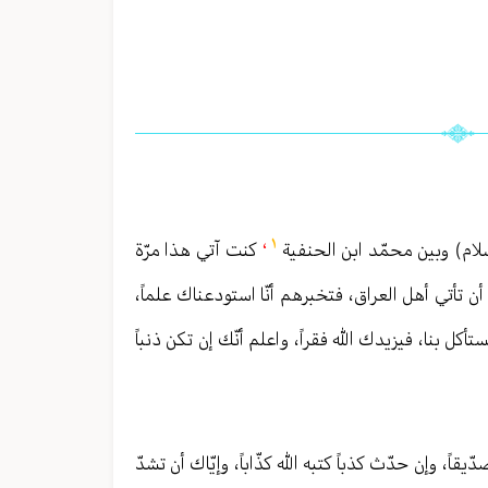
،
١
لام) وبين محمّد ابن الحنفية
كنت آتي هذا مرّة
أن تأتي أهل العراق، فتخبرهم أنّا استودعناك علماً،
ستأكل بنا، فيزيدك الله فقراً، واعلم أنّك إن تكن ذنباً
قاً، وإن حدّث كذباً كتبه الله كذّاباً، وإيّاك أن تشدّ