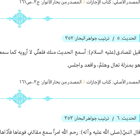
لمصدر الأصلي:
كتاب الإجازات
/
المصدر من بحار الأنوار: ج
٢
،
ص١٦١
الحديث:
٥
ترتيب جواهر البحار:
٣٥٢
/
یل للصادق(عليه السلام): أسمع الحديث منك فلعلّي لا أرويه كما سمعته
و بمنزلة تعال وهلمّ، واقعد واجلس.
لمصدر الأصلي:
كتاب الإجازات
/
المصدر من بحار الأنوار: ج
٢
،
ص١٦١
الحديث:
٦
ترتيب جواهر البحار:
٣٥٣
/
ال النبيّ(صلى الله عليه وآله): رحم الله امرأً سمع مقالتي فوعاها فأدّا