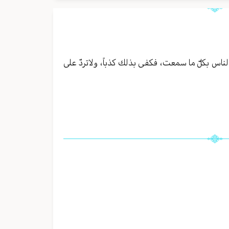
لناس بكلّ ما سمعت، فكفى بذلك كذباً، ولاتردّ على