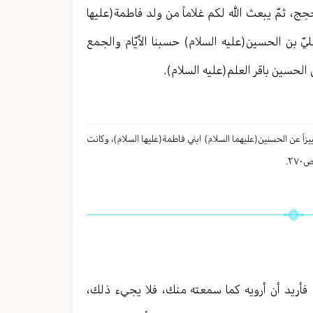
ج، ثمّ يبعث الله لكم غلاماً من ولد فاطمة(عليها
ّ بن الحسين(عليه السلام) حسبنا الأيّام والجمع
 الحسين باقر العلم(عليه السلام).
لحنفیة، فدعي بها تمییزاً عن الحسنین(عليهما السلام) ابني فاطمة(عليها السلام)، وكانت
 فأريد أن أرويه كما سمعته منك، فلا يجيء ذلك،