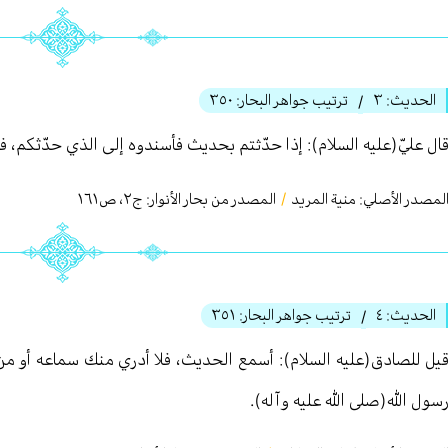
الحديث:
٣
ترتيب جواهر البحار:
٣٥٠
/
ال عليّ(عليه السلام): إذا حدّثتم بحديث فأسندوه إلى الذي حدّثكم، فإن ك
لمصدر الأصلي:
منیة المرید
/
المصدر من بحار الأنوار: ج
٢
،
ص١٦١
الحديث:
٤
ترتيب جواهر البحار:
٣٥١
/
یل للصادق(عليه السلام): أسمع الحديث، فلا أدري منك سماعه أو من أ
سول الله(صلى الله عليه وآله).