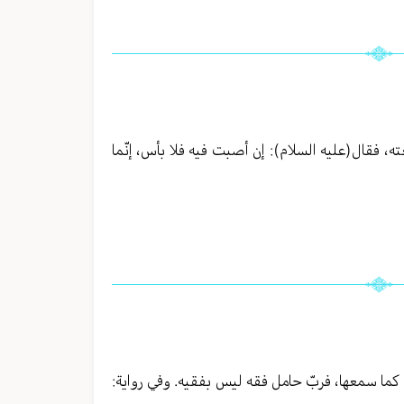
، فقال(عليه السلام): إن أصبت فيه فلا بأس، إنّما
ها كما سمعها، فربّ حامل فقه ليس بفقيه. وفي رواية: