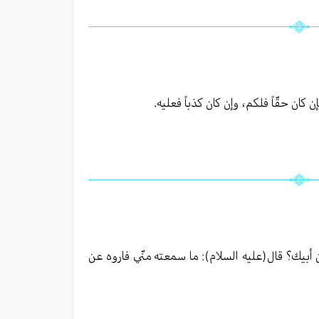
ان حقّاً فلكم، وإن كان كذباً فعليه.
بيك؟ قال(عليه السلام): ما سمعته منّي فاروه عن