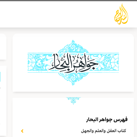
خطي
لى
لمحتوى
أ
ق
ا
فهرس جواهر البحار
ج
كتاب العقل والعلم والجهل