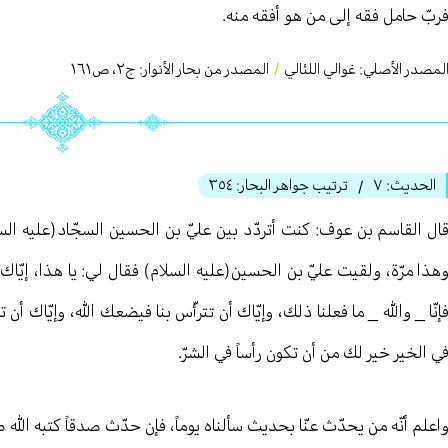
ربّ حامل فقه إلى من هو أفقه منه.
لمصدر الأصلي:
غوالي اللئالي
/
المصدر من بحار الأنوار: ج
٢
،
ص١٦١
الحديث:
٧
ترتيب جواهر البحار:
٣٥٤
/
ال القاسم بن عوف: كنت أتردّد بين عليّ بن الحسين السجّاد(عليه الس
هذا مرّة، ولقيت عليّ بن الحسين(عليه السلام) فقال لي: يا هذا، إيّاك 
إنّا _ والله _ ما فعلنا ذلك، وإيّاك أن تترأّس بنا فيضعك الله، وإيّاك أن ت
ي الخير خير لك من أن تكون رأساً في الشرّ.
اعلم أنّه من يحدّث عنّا بحديث سألناه يوماً، فإن حدّث صدقاً كتبه الله صدّي