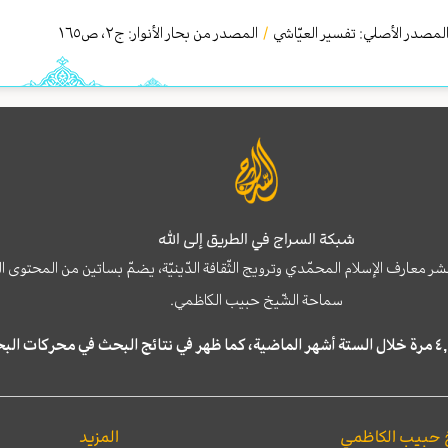
لمصدر الأصلي:
تفسير العيّاشي
/
المصدر من بحار الأنوار: ج
٢
،
ص١٦٥
شبكة السراج في الطريق إلى الله
نشر معارف الإسلام المحمّدي وترويج الثّقافة الدّينيّة، يضمّ بساتين من المحت
سماحة الشّيخ حبيب الكاظمي.
 حبيب الكاظمي
المزيد