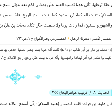
احلة ترحلها، تأتي ههنا تطلب العلم حتّى يمضي لكم بعد موتي سبع حج
لسلام)، تنبت الحكمة في صدره كما ينبت الطلّ الزرع، فلمّا مضى علي
الشهور والسنين، فما زادت يوماً ولا نقصت حتّى تكلّم محمّد بن عليّ بن
لمصدر الأصلي:
معرفة الرجال
/
المصدر من بحار الأنوار: ج
٢
،
ص١٦٢
(١) محمّد بن عليّ بن أبي طالب (م ٨١ ه‍): كانت أمّه خولة بنت جعفر ا
لكیسانیة تدّعي فیه أمر الإمامة والمهدویة وأنّه حيّ لم یمت حتّی یرجع. راجع: الأعلام، ج٦، ص٢٧٠.
الحديث:
٨
ترتيب جواهر البحار:
٣٥٥
/
ال داود بن فرقد: قلت للصادق(عليه السلام): إنّي أسمع الكلام منك