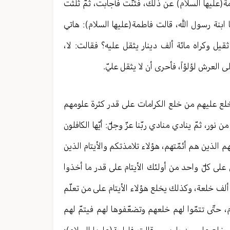
(عليها السلام) عن ذلك، فثنّت فأجابت، ثمّ ثلّثت
ابنة رسول الله، قالت فاطمة(عليها السلام): هاتي
ل وكراه مائة ألف دينار يثقل عليه؟ فقالت: لا،
ى العرش لؤلؤاً، فأحرى أن لا يثقل عليّ.
لع عليهم من خلع الكرامات على قدر كثرة علومهم
ور، ثمّ ينادي منادي ربّنا عزّ وجلّ: أيّها الكافلون
م الذين هم أئمّتهم، هؤلاء تلامذتكم والأيتام الذين
على كلّ واحد من أولئك الأيتام على قدر ما أخذوا
 ألف خلعة، وكذلك يخلع هؤلاء الأيتام على من تعلّم
ام، حتّى تتمّوا لهم خلعهم وتضعّفوها لهم فيتمّ لهم
خلع على من يليهم، وقالت فاطمة(عليها السلام):