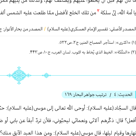
٢
ا أمة الله، إنّ سلكة
من تلك الخلع لأفضل ممّا طلعت عليه الشمس ألف أ
لمصدر الأصلي:
تفسير الإمام العسكري(عليه السلام)
/
المصدر من بحار الأنوار: ج
 استأجر. المصباح المنير، ج٢، ص٥٣٢.
لخیط الذي يُخاط به الثوب. لسان العرب، ج۱۰، ص۴۴۳.
الحديث:
٤
ترتيب جواهر البحار:
١٦٩
/
ال السجّاد(عليه السلام): أوحى الله تعالی إلى موسى(عليه السلام): حب
فعل؟ قال: ذكّرهم آلائي ونعمائي ليحبّوني، فلأن تردّ آبقاً عن بابي أو
هارها وقيام ليلها، قال موسى(عليه السلام): ومن هذا العبد الآبق منك؟