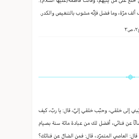
لف مرّة، وما فضل فإنّه مشوب بالتنغيص والكدر.
٢
،
ص٣
ّبني إلى خلقي، وحبّب خلقي إليّ، قال: يا ربّ، كيف
 ضالّاً عن فنائي، أفضل لك من عبادة مائة سنة بصيام
 قال: العاصي المتمرّد، قال: فمن الضالّ عن فنائك؟