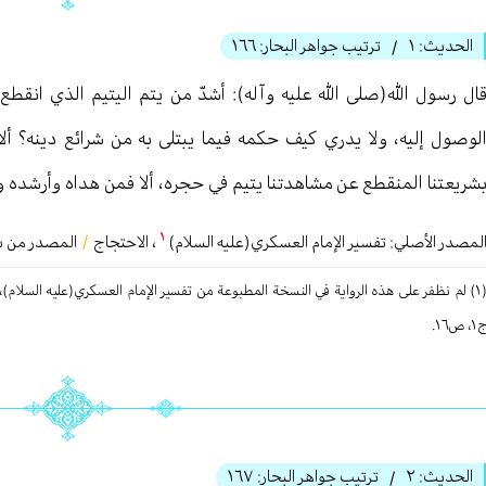
الحديث:
١
ترتيب جواهر البحار:
١٦٦
/
ال رسول الله(صلى الله عليه وآله): أشدّ من يتم اليتيم الذي انقطع
لوصول إليه، ولا يدري كيف حكمه فيما يبتلى به من شرائع دينه؟ ألا 
شريعتنا المنقطع عن مشاهدتنا يتيم في حجره، ألا فمن هداه وأرشده وعلّ
١
لمصدر الأصلي:
تفسير الإمام العسكري(عليه السلام)
، الاحتجاج
/
المصدر من بحا
(١) لم نظفر علی هذه الروایة في النسخة المطبوعة من تفسیر الإمام العسكري(عليه السلام)
، ص١٦.
الحديث:
٢
ترتيب جواهر البحار:
١٦٧
/