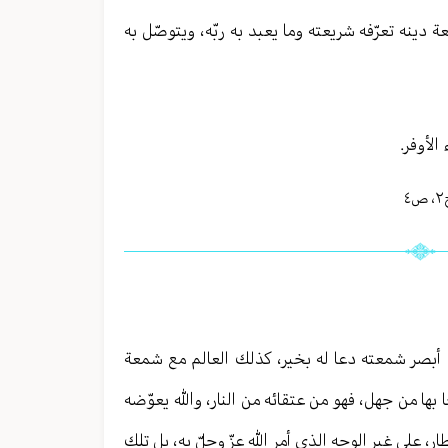
ة دينه تعرّفه شريعته وما يعبد به ربّه، ويتوصّل به
الأوفر.
٢
،
ص٤
ن أبصر شمعته دعا له بخير، كذلك العالم مع شمعة
ها من جهل، فهو من عتقائه من النار، والله يعوّضه
 على غير الوجه الذي أمر الله عزّ وجلّ به، بل تلك