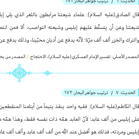
الحديث:
٦
ترتيب جواهر البحار:
١٧١
/
ال الصادق(عليه السلام): علماء شيعتنا مرابطون بالثغر الذي يلي 
يعتنا وعن أن يتسلّط عليهم إبليس وشيعته النواصب، ألا فمن انت
الترك والخزر ألف ألف مرّة؛ لأنّه يدفع عن أديان محبّينا، وذلك يدفع عن 
لمصدر الأصلي:
تفسير الإمام العسكري(عليه السلام)، الاحتجاج
/
المصدر من بحار 
الحديث:
٧
ترتيب جواهر البحار:
١٧٢
/
ال الكاظم(عليه السلام): فقيه واحد ينقذ يتيماً من أيتامنا المنقطعين
لى إبليس من ألف عابد؛ لأنّ العابد همّه ذات نفسه فقط، وهذا همّه 
بليس ومردته، فذلك هو أفضل عند الله من ألف ألف عابد وألف ألف عاب