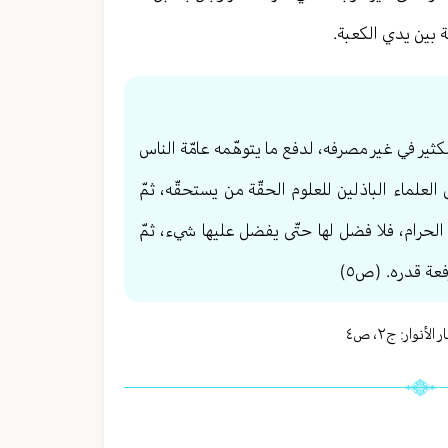
 بين يدي الكعبة.
لكثير في غير مصرفه، لدفع ما يتوهّمه عامّة الناس
لعلماء الباذلين للعلوم الحقّة من يستحقّه، ثمّ
الحرام، فلا فضل لها حتّى يفضل عليها شيء، ثمّ
عة قدره. (ص٥)
الأنوار: ج
٢
،
ص٤