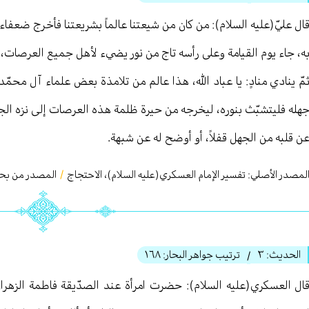
ال عليّ(عليه السلام): من كان من شيعتنا عالماً بشريعتنا فأخرج ضعفاء
ه، جاء يوم القيامة وعلى رأسه تاج من نور يضيء لأهل جميع العرصات، وعل
مّ ينادي منادٍ: يا عباد الله، هذا عالم من تلامذة بعض علماء آل محمّ
هله فليتشبّث بنوره، ليخرجه من حيرة ظلمة هذه العرصات إلى نزه الجنان
ن قلبه من الجهل قفلاً، أو أوضح له عن شبهة.
لمصدر الأصلي:
تفسير الإمام العسكري(عليه السلام)، الاحتجاج
/
المصدر من بحار 
الحديث:
٣
ترتيب جواهر البحار:
١٦٨
/
ال العسكري(عليه السلام): حضرت امرأة عند الصدّيقة فاطمة الزهراء