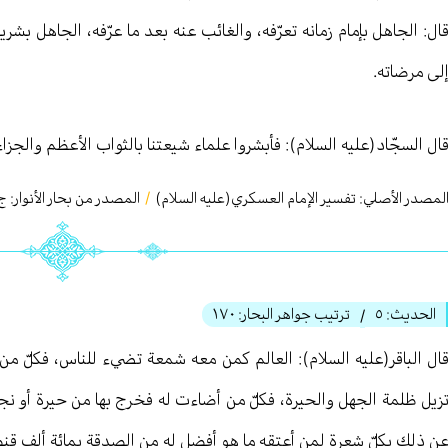
ال: الجاهل بإمام زمانه تعرّفه، والغائب عنه بعد ما عرّفه، الجاهل بشريع
لى مرضاته.
ال السجّاد(عليه السلام): فأبشروا علماء شيعتنا بالثواب الأعظم والجزاء 
لمصدر الأصلي:
تفسير الإمام العسكري(عليه السلام)
/
المصدر من بحار الأنوار: ج
الحديث:
٥
ترتيب جواهر البحار:
١٧٠
/
ال الباقر(عليه السلام): العالم كمن معه شمعة تضيء للناس، فكلّ م
زيل ظلمة الجهل والحيرة، فكلّ من أضاءت له فخرج بها من حيرة أو نجا ب
ن ذلك بكلّ شعرة لمن أعتقه ما هو أفضل له من الصدقة بمائة ألف قنطار،