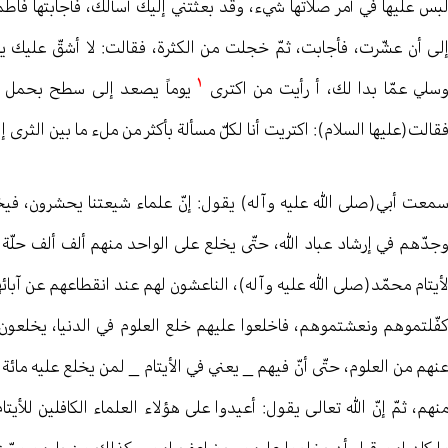
بس عليها في أمر صلاتها شيء، وقد بعثتني إليك أسألك، فأجابتها فاطمة
لى أن عشّرت، فأجابت، ثمّ خجلت من الكثرة، فقالت: لا أشقّ عليك يا 
١
سلي عمّا بدا لك، أ رأيت من اكترى
يوماً يصعد إلى سطح بحمل ثقي
قالت(عليها السلام): اكتريت أنا لكلّ مسألة بأكثر من ملء ما بين الثرى إل
معت أبي(صلى الله عليه وآله) يقول: إنّ علماء شيعتنا يحشرون، فيخ
جدّهم في إرشاد عباد الله، حتّى يخلع على الواحد منهم ألف ألف حلّة من ن
أيتام محمّد(صلى الله عليه وآله)، الناعشون لهم عند انقطاعهم عن آبائه
فّلتموهم ونعشتموهم، فاخلعوا عليهم خلع العلوم في الدنيا، يخلعون 
نهم من العلوم، حتّى أنّ فيهم _ يعني في الأيتام _ لمن يخلع عليه مائة
نهم، ثمّ إنّ الله تعالی يقول: أعيدوا على هؤلاء العلماء الكافلين للأيت
ا كان لهم قبل أن يخلعوا عليهم ويضاعف لهم، وكذلك من يليهم ممّن 