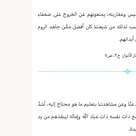
إبليس وعفاريته، يمنعونهم عن الخروج على ضعفاء
صب لذلك من شيعتنا كان أفضل ممّن جاهد الروم
أبدانهم.
الأنوار: ج
٢
،
ص٥
 عنّا وعن مشاهدتنا بتعليم ما هو محتاج إليه، أشدّ
مع ذات نفسه ذات عباد الله وإمائه لينقذهم من يد
دة.