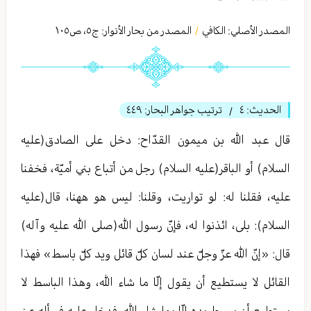
المصدر الأصلي:
الكافي
المصدر من بحار الأنوار: ج
٥
،
ص١٠٥
/
الحديث:
٤
ترتيب جواهر البحار:
٤٤٩
/
قال عبد الله بن میمون القدّاح: دخل على الصادق(عليه
السلام) أو الباقر(عليه السلام) رجل من أتباع بني أميّة، فخفنا
عليه، فقلنا له: لو تواريت، وقلنا: ليس هو ههنا، قال(عليه
السلام): بلى، ائذنوا له، فإنّ رسول الله(صلى الله عليه وآله)
قال: «إنّ الله عزّ وجلّ عند لسان كلّ قائل ويد كلّ باسط» فهذا
القائل لا يستطيع أن يقول إلّا ما شاء الله، وهذا الباسط لا
يستطيع أن يبسط يده إلّا بما شاء الله. فدخل عليه فسأله عن