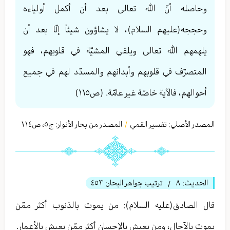
وحاصله أنّ الله تعالی بعد أن أكمل أولياءه
وحججه(عليهم السلام)، لا يشاؤون شيئاً إلّا بعد أن
يلهمهم الله تعالی ويلقي المشيّة في قلوبهم، فهو
المتصرّف في قلوبهم وأبدانهم والمسدّد لهم في جميع
أحوالهم، فالآية خاصّة غير عامّة. (ص١١٥)
المصدر الأصلي:
تفسير القمي
المصدر من بحار الأنوار: ج
٥
،
ص١١٤
/
الحديث:
٨
ترتيب جواهر البحار:
٤٥٣
/
قال الصادق(عليه السلام): من يموت بالذنوب أكثر ممّن
يموت بالآجال، ومن يعيش بالإحسان أكثر ممّن يعيش بالأعمار.