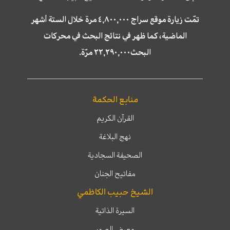
تمّت زيارة موقع سراج ٤,٨٠٠,٠٠٠ مرة خلال الستة أشهر
الماضية، كما ظهر في نتائج البحث في محركات
البحث٢٢,٢٩٠,٠٠٠ مرّة.
منابع الحكمة
القرآن الكريم
نهج البلاغة
الصحيفة السجادية
مفاتيح الجنان
الشيخ حبيب الكاظمي
السيرة الذاتية
معرض الصور