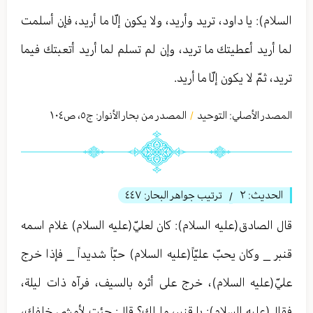
السلام): يا داود، تريد وأريد، ولا يكون إلّا ما أريد، فإن أسلمت
لما أريد أعطيتك ما تريد، وإن لم تسلم لما أريد أتعبتك فيما
تريد، ثمّ لا يكون إلّا ما أريد.
المصدر الأصلي:
التوحيد
المصدر من بحار الأنوار: ج
٥
،
ص١٠٤
/
الحديث:
٢
ترتيب جواهر البحار:
٤٤٧
/
قال الصادق(عليه السلام): كان لعليّ(عليه السلام) غلام اسمه
قنبر _ وكان يحبّ عليّاً(عليه السلام) حبّاً شديداً _ فإذا خرج
عليّ(عليه السلام)، خرج على أثره بالسيف، فرآه ذات ليلة،
فقال(عليه السلام): يا قنبر، ما لك؟ قال: جئت لأمشي خلفك،