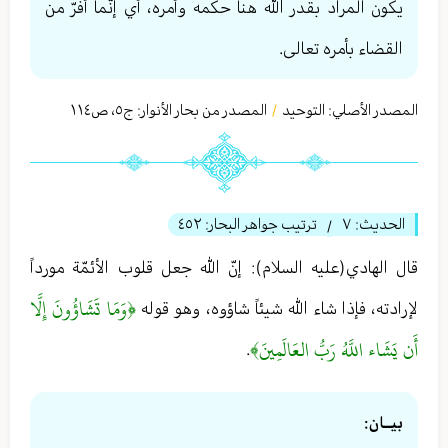
يكون المراد بقدر الله هنا حكمه وأمره، أي إنّما أفرّ من
القضاء بأمره تعالی.
المصدر الأصلي:
التوحید
المصدر من بحار الأنوار: ج
٥
،
ص١١٤
/
الحديث:
٧
ترتيب جواهر البحار:
٤٥٢
/
قال الهادي(عليه السلام): إنّ الله جعل قلوب الأئمّة مورداً
﴿وَمَا تَشَاؤُونَ إِلَّا
لإرادته، فإذا شاء الله شيئاً شاؤوه، وهو قوله
أَن يَشَاء اللَّهُ رَبُّ العَالَمِينَ﴾
.
بيــان: