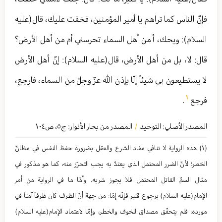
فإنّ الناس كما تراهم يا أمير المؤمنين، فخفت عليك، قال(عليه
السلام): ويحك، أ من أهل السماء تحرسني أم من أهل الأرض؟
قال: لا، بل من أهل الأرض، قال(عليه السلام): إنّ أهل الأرض
لا يستطيعون بي شيئاً إلّا بإذن الله عزّ وجلّ من السماء، فارجع،
١
فرجع
.
المصدر الأصلي:
التوحيد
المصدر من بحار الأنوار: ج
٥
،
ص١٠٤
/
(١) هذه الرواية لا تنافي مفاد الشرع والعقل بضرورة حفظ النفس في مظانّ
الخطر؛ لأنّ الضرر المحتمل الذي يعتدّ به يجب التحرّز منه، كما هو مذكور في
مثال السمّ القاتل المحتمل فلا يجوز شربه. وأمّا ما في الرواية من أمر
الإمام(عليه السلام) برجوع قنبر فإنّه إمّا: من جهة أنّ الظرف كان ظرفاً آمناً في
مورده، فلم يتحقّق مصداق للخوف والخطر، وإمّا لاعتماد الإمام(عليه السلام)