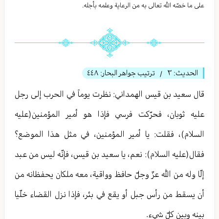
على ما خصّه الله تعالی به من الرعاية وعلمه بأجله.
الحديث:
٣
ترتيب جواهر البحار:
٤٤٨
/
قال سعید بن قیس الهمداني: نظرت يوماً في الحرب إلى رجل
عليه ثوبان، فحرّكت فرسي فإذا هو أمير المؤمنين(عليه
السلام)، فقلت: يا أمير المؤمنين، في مثل هذا الموضع؟
فقال(عليه السلام): نعم، يا سعيد بن قيس، فإنّه ليس من عبد
إلّا وله من الله عزّ وجلّ حافظ وواقية، معه ملكان يحفظانه من
أن يسقط من رأس جبل أو يقع في بئر، فإذا نزل القضاء خلّيا
بينه وبين كلّ شيء.