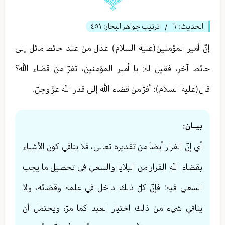
الحديث:
٦
ترتيب جواهر البحار:
٤٥١
/
إنّ أمير المؤمنين(عليه السلام) عدل من عند حائط مائل إلى
حائط آخر، فقيل له: يا أمير المؤمنين، تفرّ من قضاء الله؟
قال(عليه السلام): أفرّ من قضاء الله إلى قدر الله عزّ وجلّ.
بيــان:
أي إنّ الفرار أيضاً من تقديره تعالى، فلا ينافي كون الأشياء
بقضاء الله الفرار من البلايا والسعي في تحصيل ما يجب
السعي فيه؛ فإنّ كلّ ذلك داخل في علمه وقضائه، ولا
ينافي شيء من ذلك اختيار العبد كما مرّ، ويحتمل أن