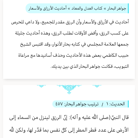
جواهر البحار
»
كتاب العدل والمعاد
» أحاديث الأرزاق والأسعار
أحاديث في الأرزاق والأسعار وأن الرزق مقدر للجميع، ولا داعي للحرص
على كسب الرزق، وأفض الأوقات لطلب الرزق، وهذه أحاديث جليلة
جمعها العلامة المجلسي في كتابه بحار الأنوار، وقد اقتبس الشيخ
حبيب الكاظمي بعض هذه الأحاديث وحذف أسانيدها مع مراعاة
التبويب، فكانت جواهر البحار الذي بين يديك.
الحديث:
١
ترتيب جواهر البحار:
٤٥٧
/
قال النبيّ(صلى الله عليه وآله): إنّ الرزق لينزل من السماء إلى
الأرض على عدد قطر المطر إلى كلّ نفس بما قدّر لها، ولكن للّٰه