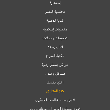
إستخارة
محاسبة النفس
كتابة الوصية
مناسبات إسلامية
تحقيقات ومقالات
آداب وسنن
مكتبة السراج
من كل بستان زهرة
مشاكل وحلول
اختبر نفسك
كنز الفتاوىٰ
فتاوى سماحة السيد الخوئي
ره
فتاوى سماحة السيد السيستاني
دام ظله