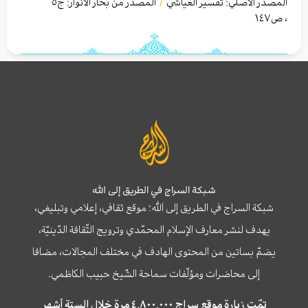
المصدر الأصلي:
تفسير العيّاشي
المصدر من بحار الأنوار: ج
٥
/
،
ص١٤٧
شبكة السراج في الطريق إلى الله
شبكة السراج في الطريق إلى الله؛ موقع ثقافي، إعلامي وتبليغي،
يهدف لنشر معارف الإسلام المحمّدي وترويج الثّقافة الدّينيّة،
يضمّ بساتين من المحتوى الهادف في مختلف المجالات، مضافا
إلى محاضرات ومؤلّفات سماحة الشّيخ حبيب الكاظمي.
تمّت زيارة موقع سراج ٤,٨٠٠,٠٠٠ مرة خلال الستة أشهر