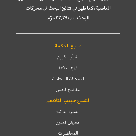
الماضية، كما ظهر في نتائج البحث في محركات
البحث٢٢,٢٩٠,٠٠٠ مرّة.
منابع الحكمة
القرآن الكريم
نهج البلاغة
الصحيفة السجادية
مفاتيح الجنان
الشيخ حبيب الكاظمي
السيرة الذاتية
معرض الصور
المحاضرات