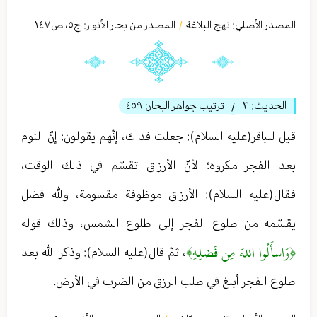
المصدر الأصلي:
نهج البلاغة
المصدر من بحار الأنوار: ج
٥
،
ص١٤٧
/
الحديث:
٣
ترتيب جواهر البحار:
٤٥٩
/
قيل للباقر(عليه السلام): جعلت فداك، إنّهم يقولون: إنّ النوم
بعد الفجر مكروه؛ لأنّ الأرزاق تقسّم في ذلك الوقت،
فقال(عليه السلام): الأرزاق موظوفة مقسومة، وللّٰه فضل
يقسّمه من طلوع الفجر إلى طلوع الشمس، وذلك قوله
﴿وَاسأَلُوا اللهَ مِن فَضلِهِ﴾
، ثمّ قال(عليه السلام): وذكر الله بعد
طلوع الفجر أبلغ في طلب الرزق من الضرب في الأرض.