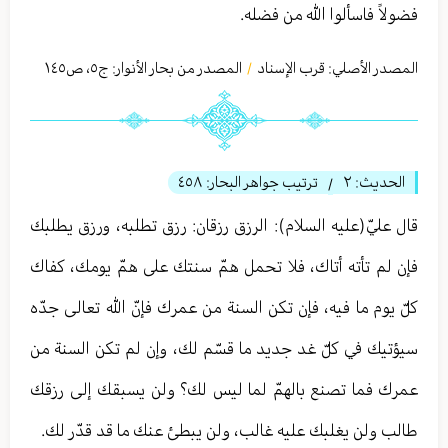
فضولاً فاسألوا الله من فضله.
المصدر الأصلي:
قرب الإسناد
المصدر من بحار الأنوار: ج
٥
،
ص١٤٥
/
الحديث:
٢
ترتيب جواهر البحار:
٤٥٨
/
قال عليّ(عليه السلام): الرزق رزقان: رزق تطلبه، ورزق يطلبك
فإن لم تأته أتاك، فلا تحمل همّ سنتك على همّ يومك، كفاك
كلّ يوم ما فيه، فإن تكن السنة من عمرك فإنّ الله تعالى جدّه
سيؤتيك في كلّ غد جديد ما قسّم لك، وإن لم تكن السنة من
عمرك فما تصنع بالهمّ لما ليس لك؟ ولن يسبقك إلى رزقك
طالب ولن يغلبك عليه غالب، ولن يبطئ عنك ما قد قدّر لك.