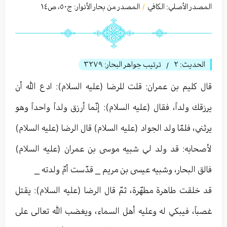
المصدر الأصلي:
الكافي
المصدر من بحار الأنوار: ج
٥٠
،
ص١٤
/
الحديث:
٢
ترتيب جواهر البحار:
٣٢٧٩
/
قال كليم بن عمران‏: قلت للرضا (عليه السلام): ادع الله أن
يرزقك ولداً، فقال (عليه السلام): إنّما أرزق ولداً واحداً وهو
يرثني، فلمّا ولد الجواد (عليه السلام) قال الرضا (عليه السلام)
لأصحابه: قد ولد لي شبيه موسى بن عمران (عليه السلام)
فالق البحار، وشبيه عيسى بن مريم _ قدّست أمّ ولدته _
قد خلقت طاهرة مطهّرة، ثمّ قال الرضا (عليه السلام): يقتل
غصباً، فيبكي له وعليه أهل السماء، ويغضب الله تعالی على