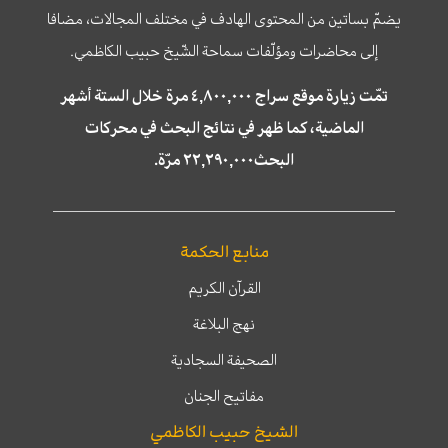
يضمّ بساتين من المحتوى الهادف في مختلف المجالات، مضافا
إلى محاضرات ومؤلّفات سماحة الشّيخ حبيب الكاظمي.
تمّت زيارة موقع سراج ٤,٨٠٠,٠٠٠ مرة خلال الستة أشهر
الماضية، كما ظهر في نتائج البحث في محركات
البحث٢٢,٢٩٠,٠٠٠ مرّة.
منابع الحكمة
القرآن الكريم
نهج البلاغة
الصحيفة السجادية
مفاتيح الجنان
الشيخ حبيب الكاظمي