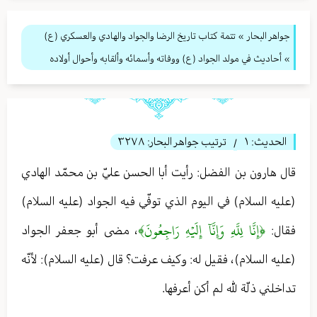
جواهر البحار
»
تتمة كتاب تاريخ الرضا والجواد والهادي والعسكري (ع)
» أحاديث في مولد الجواد (ع) ووفاته وأسمائه وألقابه وأحوال أولاده
الحديث:
١
ترتيب جواهر البحار:
٣٢٧٨
/
قال هارون بن الفضل: رأيت أبا الحسن عليّ بن محمّد الهادي
(عليه السلام) في اليوم الذي توفّي فيه الجواد (عليه السلام)
﴿إِنَّا لِلَّهِ وَإِنَّآ إِلَيۡهِ رَاجِعُونَ﴾
فقال:
، مضى أبو جعفر الجواد
(عليه السلام)، فقيل له: وكيف عرفت؟ قال (عليه السلام): لأنّه
تداخلني ذلّة لله لم أكن أعرفها.