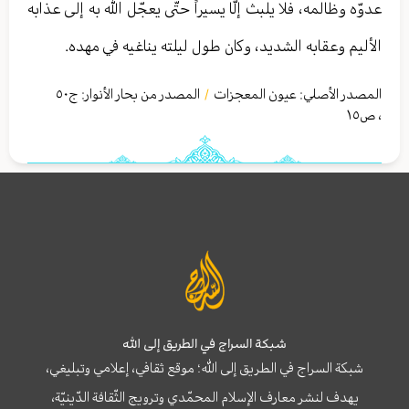
عدوّه وظالمه، فلا يلبث إلّا يسيراً حتّى يعجّل الله به إلى عذابه
الأليم وعقابه الشديد، وكان طول ليلته يناغيه في مهده.
المصدر الأصلي:
عيون المعجزات
المصدر من بحار الأنوار: ج
٥٠
/
،
ص١٥
شبكة السراج في الطريق إلى الله
شبكة السراج في الطريق إلى الله؛ موقع ثقافي، إعلامي وتبليغي،
يهدف لنشر معارف الإسلام المحمّدي وترويج الثّقافة الدّينيّة،