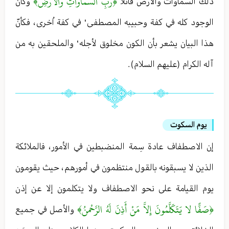
﴿رَبِّ السَّماواتِ والْأَرْضِ﴾
ذلك السماوات والأرض قائلا
وكأن
الوجود كله في كفة وحبيبه المصطفى ‘ في كفة اُخرى ، فکأنّ
هذا البيان يشعر بأن الكون مخلوق لأجله ‘ والملحقين به من
آله الكرام (عليهم السلام) .
يوم السكوت
إن الاصطفاف عادة سِمة المنضبطين في الأمور ، فالملائكة
الذين لا يسبقونه بالقول منتظمون في أمورهم ، حيث يقومون
يوم القيامة على نحو الاصطفاف ولا يتكلمون إلا عن إذن
﴿صَفًّا لا يَتَكَلَّمُونَ إِلاَّ مَنْ أَذِنَ لَهُ الرَّحْمنُ﴾
والأصل في جميع