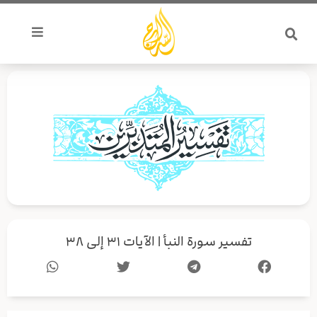
خطي
لى
لمحتوى
تفسير سورة النبأ | الآيات ٣١ إلى ٣٨