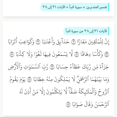
تفسير المتدبرين
» سورة النبأ
» الآيات ٣١ إلى ٣٨
الآيات ٣١ إلى ٣٨
من سورة النبأ
إِنَّ لِلۡمُتَّقِينَ مَفَازًا ٣١ حَدَآئِقَ وَأَعۡنَٰبٗا ٣٢ وَكَوَاعِبَ أَتۡرَابٗا
٣٣ وَكَأۡسٗا دِهَاقٗا ٣٤ لَّا يَسۡمَعُونَ فِيهَا لَغۡوٗا وَلَا كِذَّٰبٗا ٣٥
جَزَآءٗ مِّن رَّبِّكَ عَطَآءً حِسَابٗا ٣٦ رَّبِّ ٱلسَّمَٰوَٰتِ وَٱلۡأَرۡضِ
وَمَا بَيۡنَهُمَا ٱلرَّحۡمَٰنِۖ لَا يَمۡلِكُونَ مِنۡهُ خِطَابٗا ٣٧ يَوۡمَ يَقُومُ
ٱلرُّوحُ وَٱلۡمَلَٰٓئِكَةُ صَفّٗاۖ لَّا يَتَكَلَّمُونَ إِلَّا مَنۡ أَذِنَ لَهُ
ٱلرَّحۡمَٰنُ وَقَالَ صَوَابٗا ٣٨