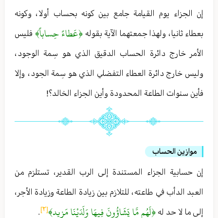
إن الجزاء يوم القيامة جامع بين كونه بحساب أولا ، وكونه
﴿عَطاءً حِساباً﴾
بعطاء ثانيا ، ولهذا جمعتهما الآية بقوله
فليس
الأمر خارج دائرة الحساب الدقيق الذي هو سِمة الوجود ،
وليس خارج دائرة العطاء التفضلي الذي هو سِمة الجود ، وإلا
فأين سنوات الطاعة المحدودة وأين الجزاء الخالد؟!
موازين الحساب
إن حسابية الجزاء المستندة إلى الرب القدير ، تستلزم من
العبد الدأب في طاعته ، للتلازم بين زيادة الطاعة وزيادة الأجر ،
﴿لَهُم مَّا يَشَاؤُونَ فِيهَا وَلَدَيْنَا مَزِيد﴾
[٢]
إلى ما لا حد له
.