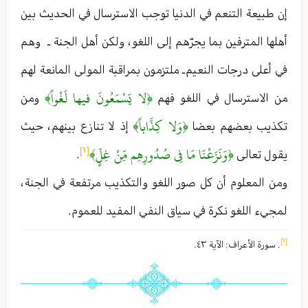
إن طبيعة التنعم في الدنيا توجب الاسترسال في الحديث بين
أهلها المترفين بما يجرّهم إلى اللغو ، ولكن أهل الجنة ـ وهم
في أعلى درجات النعيم ـ ملتزمون بمراقبة المولى المانعة لهم
﴿لا يَسْمَعُونَ فيها لَغْواً﴾
من الاسترسال في اللغو فهم
ومن
﴿وَلا كِذَّاباً﴾
تكذيب بعضهم بعضا
إذ لا تنازع بينهم ، حيث
﴿وَنَزَعْنَا مَا فِي صُدُورِهِم مِّنْ غِلٍّ﴾
[١]
يقول تعالى
.
ومن المعلوم أن كل صور اللغو والتكذيب مرتفعة في الجنة ،
لمجيء اللغو نكرة في سياق النفي المفيد للعموم .
[١]
. سورة الأعراف : الآية ٤٣ .