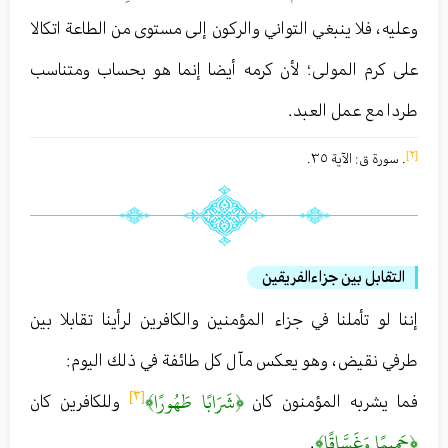
وعليه ، فلا ينبغي التواني والركون إلى مستوى من الطاعة اتكالا
على كرم المولى ؛ لأن كرمه أيضا إنما هو بحساب ومتناسب
طردا مع عمل العبد .
[٢]
. سورة ق : الآية ٣٥ .
التقابل بين جزاءالفريقين
إننا لو تأملنا في جزاء المؤمنين والكافرين لرأينا تقابلا بين
طرفي نقيض ، وهو يعكس مآل كل طائفة في ذلك اليوم :
﴿شَرَابًا طَهُورًا﴾
[٣]
فما يشربه المؤمنون كان
وللكافرين كان
﴿حَمِيمًا وَغَسَّاقًا﴾
.