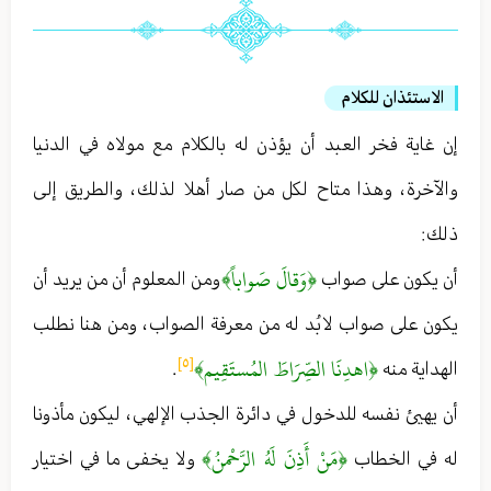
الاستئذان للكلام
إن غاية فخر العبد أن يؤذن له بالكلام مع مولاه في الدنيا
والآخرة ، وهذا متاح لكل من صار أهلا لذلك ، والطريق إلى
ذلك :
﴿وَقالَ صَواباً﴾
أن يكون على صواب
ومن المعلوم أن من يريد أن
يكون على صواب لا بُد له من معرفة الصواب ، ومن هنا نطلب
﴿اهدِنَا الصِّرَاطَ المُستَقِيم﴾
[٥]
الهداية منه
.
أن يهيئ نفسه للدخول في دائرة الجذب الإلهي ، ليكون مأذونا
﴿مَنْ أَذِنَ لَهُ الرَّحْمنُ﴾
له في الخطاب
ولا يخفى ما في اختيار