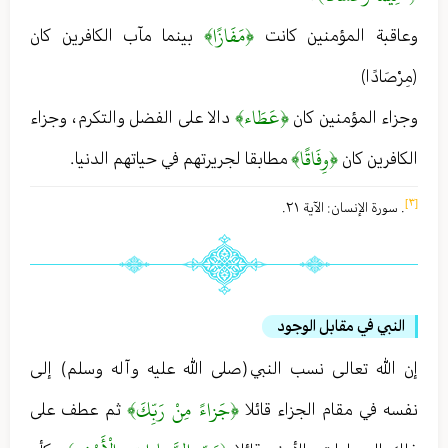
﴿مَفَازًا﴾
وعاقبة المؤمنين كانت
بينما مآب الكافرين كان
﴿مِرْصَادًا﴾
﴿عَطَاء﴾
وجزاء المؤمنين كان
دالا على الفضل والتكرم ، وجزاء
﴿وِفَاقًا﴾
الكافرين كان
مطابقا لجريرتهم في حياتهم الدنيا .
[٣]
. سورة الإنسان : الآية ٢١ .
النبي في مقابل الوجود
إن الله تعالى نسب النبي (صلى الله عليه وآله وسلم) إلى
﴿جَزاءً مِنْ رَبِّكَ﴾
نفسه في مقام الجزاء قائلا
ثم عطف على