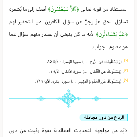
﴿كَلاَّ سَيَعْلَمُونَ﴾
المستفاد من قوله تعالى
أضف إلى ما يُشعره
تساؤل الحق عزَّ وجلَّ عن سؤال الكافرين، من التحقير لهم
﴿عَمَّ يَتَسَاءلُون﴾
لأنه ما كان ينبغي أن يصدر منهم سؤال عما
هو معلوم الجواب .
[٦]
. ﴿وَ يَسْئَلُونَكَ عَنِ الرُّوح . . .﴾ سورة الإسراء : الآية ٨٥ .
[٧]
. ﴿يَسْئَلُونَكَ عَنِ الْأَنْفال . . .﴾ سورة الأنفال : الآية ١ .
[٨]
. ﴿يَسْئَلُونَكَ عَنِ الْخَمْرِ وَ الْمَيْسِرِ . . .﴾ سورة البقرة : الآية ٢١٩ .
الردع من دون مجاملة
لا بُد من مواجهة التحديات العقائدية بقوة وثبات من دون