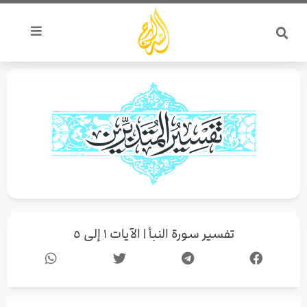
خطي
لى
لمحتوى
تفسير سورة النبأ | الآيات ١ إلى ٥