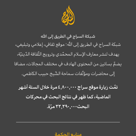
شبكة السراج في الطريق إلى الله
شبكة السراج في الطريق إلى الله؛ موقع ثقافي، إعلامي وتبليغي،
يهدف لنشر معارف الإسلام المحمّدي وترويج الثّقافة الدّينيّة،
يضمّ بساتين من المحتوى الهادف في مختلف المجالات، مضافا
إلى محاضرات ومؤلّفات سماحة الشّيخ حبيب الكاظمي.
تمّت زيارة موقع سراج ٤,٨٠٠,٠٠٠ مرة خلال الستة أشهر
الماضية، كما ظهر في نتائج البحث في محركات
البحث٢٢,٢٩٠,٠٠٠ مرّة.
منابع الحكمة