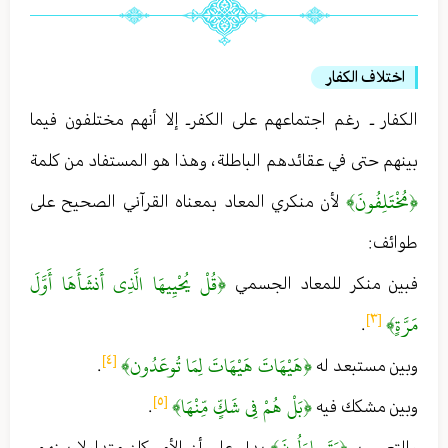
اختلاف الكفار
الكفار ـ رغم اجتماعهم على الكفر ـ إلا أنهم مختلفون فيما
بينهم حتى في عقائدهم الباطلة ، وهذا هو المستفاد من كلمة
﴿مُخْتَلِفُونَ﴾
لأن منكري المعاد بمعناه القرآني الصحيح على
طوائف :
﴿قُلْ يُحْيِيهَا الَّذِي أَنشَأَهَا أَوَّلَ
فبين منكر للمعاد الجسمي
مَرَّةٍ﴾
[٣]
.
﴿هَيْهَاتَ هَيْهَاتَ لِمَا تُوعَدُون﴾
[٤]
وبين مستبعد له
.
﴿بَلْ هُمْ فِي شَكٍّ مِّنْهَا﴾
[٥]
وبين مشكك فيه
.
﴿يَتَساءَلُونَ﴾
والتعبير بـ
يدل على أن الأمر كان متداولا بينهم ،