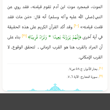
الموت ، فبمجرد موت ابن آدم تقوم قيامته ، فقد روي عن
النبي (صلى الله عليه وآله وسلم) أنه قال : «مَن مات فقد
[١٠]
قامت قيامته»
وقد أكد القرآن الكريم على هذه الحقيقة
﴿إِنَّهُمْ يَرَوْنَهُ بَعِيدًا * وَنَرَاهُ قَرِيبًا﴾
[١١]
في آية اُخرى
بناء على
أن المراد بالقرب هنا هو القرب الزماني ـ لتحقق الوقوع ـ لا
القرب الإمكاني .
[١٠]
. بحار الأنوار : ج ٥٨ ص٧ .
[١١]
. سورة المعارج : الآية ٦ـ ٧ .