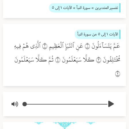
تفسير المتدبرين
» سورة النبأ
» الآيات ١ إلى ٥
الآيات ١ إلى ٥
من سورة النبأ
عَمَّ يَتَسَآءَلُونَ ١ عَنِ ٱلنَّبَإِ ٱلۡعَظِيمِ ٢ ٱلَّذِي هُمۡ فِيهِ
مُخۡتَلِفُونَ ٣ كـَلَّا سَيَعۡلَمُونَ ٤ ثُمَّ كـَلَّا سَيَعۡلَمُونَ
٥