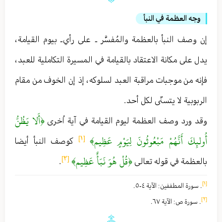
وجه العظمة في النبأ
إن وصف النبأ بالعظمة والمُفسَّر ـ على رأي ـ بيوم القيامة ،
يدل على مكانة الاعتقاد بالقيامة في المسيرة التكاملية للعبد ،
فإنه من موجبات مراقبة العبد لسلوكه ، إذ إن الخوف من مقام
الربوبية لا يتسنّى لكل أحد .
﴿أَلا يَظُنُّ
وقد ورد وصف العظمة ليوم القيامة في آية اُخرى
أُولئِكَ أَنَّهُمْ مَبْعُوثُونَ لِيَوْمٍ عَظِيم﴾
[١]
كوصف النبأ أيضا
﴿قُلْ هُوَ نَبَأٌ عَظِيم﴾
[٢]
بالعظمة في قوله تعالى
.
[١]
. سورة المطففين : الآية ٤-٥ .
[٢]
. سورة ص : الآية ٦٧ .