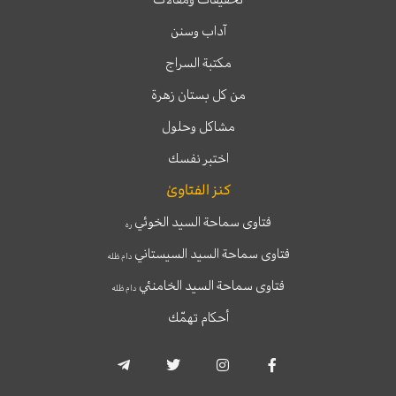
آداب وسنن
مكتبة السراج
من كل بستان زهرة
مشاكل وحلول
اختبر نفسك
كنز الفتاوىٰ
فتاوى سماحة السيد الخوئي
ره
فتاوى سماحة السيد السيستاني
دام ظله
فتاوى سماحة السيد الخامنئي
دام ظله
أحكام تهمّك
T
T
I
F
e
w
n
a
l
i
s
c
e
t
t
e
g
t
a
b