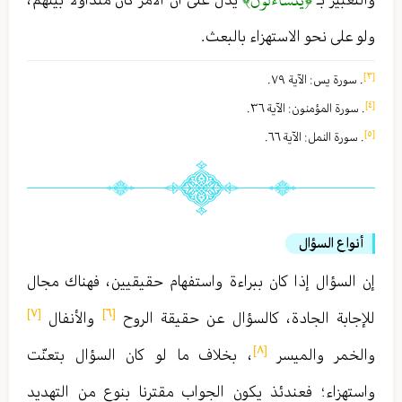
ولو على نحو الاستهزاء بالبعث .
[٣]
. سورة يس : الآية ٧٩ .
[٤]
. سورة المؤمنون : الآية ٣٦ .
[٥]
. سورة النمل : الآية ٦٦ .
أنواع السؤال
إن السؤال إذا كان ببراءة واستفهام حقيقيين ، فهناك مجال
[٧]
[٦]
للإجابة الجادة ، كالسؤال عن حقيقة الروح
والأنفال
[٨]
والخمر والميسر
، بخلاف ما لو كان السؤال بتعنّت
واستهزاء ؛ فعندئذ يكون الجواب مقترنا بنوع من التهديد