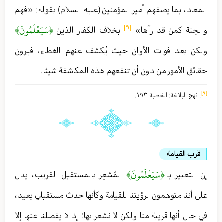
المعاد ، بما يصفهم أمير المؤمنين (عليه السلام) بقوله : «فهم
﴿سَيَعْلَمُونَ﴾
[٩]
والجنة كمن قد رآها»
بخلاف الكفار الذين
ولكن بعد فوات الأوان حيث يُكشف عنهم الغطاء ، فيرون
حقائق الأمور من دون أن تنفعهم هذه المكاشفة شيئا .
[٩]
. نهج البلاغة : الخطبة ١٩٣ .
قرب القيامة
﴿سَيَعْلَمُونَ﴾
إن التعبير بـ
المُشعِر بالمستقبل القريب ، يدل
على أننا متوهمون لرؤيتنا للقيامة وكأنها حدث مستقبلي بعيد ،
في حال أنها قريبة منا ولكن لا نشعر بها ؛ إذ لا يفصلنا عنها إلا