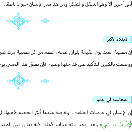
مور اُخرى ألا وهو التعقل والتفكر ؛ ومن هنا صار الإنسان حيوانا ناطقا .
الابتلاء الأكبر
ن مصيبة العبد يوم القيامة بلوازم عمله ، أعظم من كل مصيبة مرت علي
وصفت بالكبرى للتأكيد على فداحتها! وعليه ، فإن تصوّر هذا المعنى يو
المحاسبة في الدنيا
ن الإنسان في عرصات القيامة ـ وخاصة عندما تُبرّز الجحيم لأهلها ـ 
لْإِنْسانُ ما سَعى﴾
وهذا بحد ذاته عذاب لأهله ؛ لأنه يقارن بين المقدم