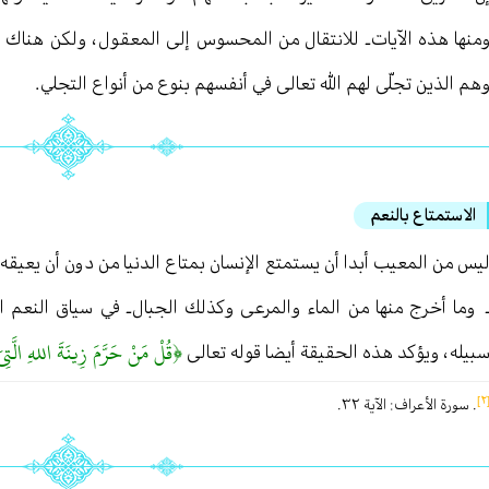
منها هذه الآيات ـ للانتقال من المحسوس إلى المعقول ، ولكن هناك من
هم الذين تجلّى لهم الله تعالى في أنفسهم بنوع من أنواع التجلي .
الاستمتاع بالنعم
يس من المعيب أبدا أن يستمتع الإنسان بمتاع الدنيا من دون أن يعيقه ذ
 وما أخرج منها من الماء والمرعى وكذلك الجبال ـ في سياق النعم الإ
﴿قُلْ مَنْ حَرَّمَ زِينَةَ اللهِ الَّتِيَ
بيله ، ويؤكد هذه الحقيقة أيضا قوله تعالى
[
. سورة الأعراف : الآية ٣٢ .