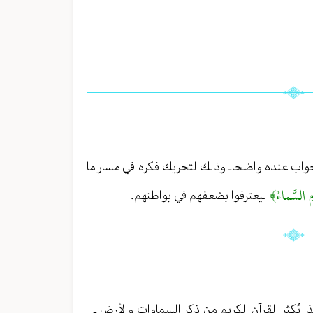
لجواب عنده واضحا ـ وذلك لتحريك فكره في مسار ما
َمِ السَّماءُ﴾
ليعترفوا بضعفهم في بواطنهم .
هذا يُكثر القرآن الكريم من ذكر السماوات والأرض ـ