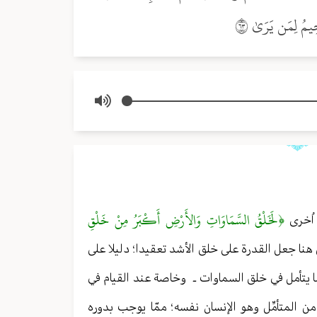
﴿لَخَلْقُ السَّمَاوَاتِ وَالأَرْضِ أَكْبَرُ مِنْ خَلْقِ
اُخرى
نا جعل القدرة على خلق الأشد تعقيدا ؛ دليلا على
ما يتأمل في خلق السماوات ـ وخاصة عند القيام في
ن المتأمِّل وهو الإنسان نفسه ؛ ممّا يوجب بدوره