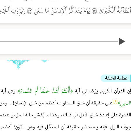
طَّآمَّةُ ٱلۡكُبۡرَىٰ ٣٤ يَوۡمَ يَتَذَكَّرُ ٱلۡإِنسَٰنُ مَا سَعَىٰ ٣٥ وَبُرِّزَتِ ٱلۡجَحِيمُ لِمَن يَرَىٰ ٣٦
عظمة الخلقة
﴿أَأَنْتُمْ أَشَدُّ خَلْقاً أَمِ السَّماءُ﴾
ن القرآن الكريم يؤكد في آية
وفي آية 
لنَّاسِ﴾
[١]
على حقيقة أن خلق السماوات أعظم من خلق الإنسان! . . ومن ه
لقدرة على إعادة خلق الأقل في ذلك ، وهذا ما يُفسّر حالة المؤمن عند
وف الليل ـ فإنه يستحضر حقيقة أن المتأمَّل فيه وهو الكون ؛ أعظم م