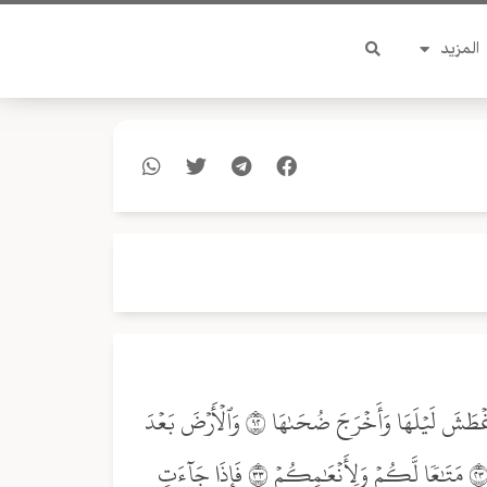
المزيد
ءَأَنتُمۡ أَشَدُّ خَلۡقًا أَمِ ٱلسَّمَآءُۚ بَنَىٰهَا ٢٧ رَفَعَ سَمۡكَهَا فَسَوَّىٰهَا ٢٨ وَأَغۡطَشَ لَيۡلَهَا وَأَخۡرَجَ ضُحَىٰهَا ٢٩ وَٱلۡأَرۡضَ بَعۡدَ
ذَٰلِكَ دَحَىٰهَآ ٣٠ أَخۡرَجَ مِنۡهَا مَآءَهَا وَمَرۡعَىٰهَا ٣١ وَٱلۡجِبَالَ أَرۡسَىٰهَا ٣٢ مَتَٰعٗا لَّكُمۡ وَلِأَنۡعَٰمِكُمۡ ٣٣ فَإِذَا جَآءَتِ