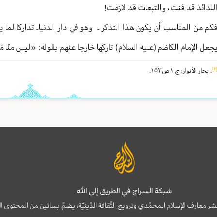
للذائذ قد فنت ، والتبعات قد لازمت!
كم من المناسب أن يكون هذا التذكر ـ وهو في دار الدنيا ـ تداركا لما 
جعل الإمام الكاظم (عليه السلام) تاركها خارجا عنهم بقوله : «ليس منّ
[
. بحار الأنوار : ج ١ ص١٥٢ .
شبكة السراج في الطريق إلى الله
نشر معارف الإسلام المحمّدي وترويج الثّقافة الدّينيّة، يضمّ بساتين من المحت