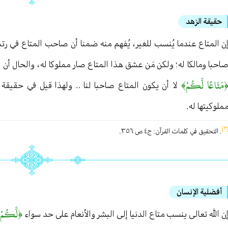
حقيقة الزهد
ن المتاع عندما يُنسب للغير ، يُفهم منه ضمنا أن صاحب المتاع في رتبة 
احبا ومالكا له ؛ ولكن مَن عشق هذا المتاع صار مملوكا له ، والحال أن
مَتَاعًا لَّكُمْ﴾
لا أن يكون المتاع صاحبا لنا . . ولهذا قيل في حقيقة ا
ملوكيتها له .
[
. التحقيق في کلمات القرآن : ج٤ ص ٣٥٦ .
أفضلية الإنسان
﴿لَّكُمْ 
ن الله تعالى ينسب متاع الدنيا إلى البشر والأنعام على حد سواء