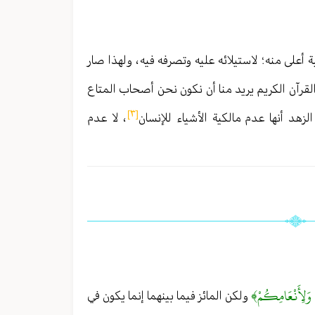
أعلى منه ؛ لاستيلائه عليه وتصرفه فيه ، ولهذا صار
 القرآن الكريم يريد منا أن نكون نحن أصحاب المتاع
[٣]
لزهد أنها عدم مالكية الأشياء للإنسان
، لا عدم
وَلِأَنْعَامِكُمْ﴾
ولكن المائز فيما بينهما إنما يكون في