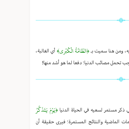
﴿الطَّامَّةُ الْكُبْرى‏﴾
ه ، ومن هنا سميت بـ
أي الغالبة ،
جب تحمل مصائب الدنيا ؛ دفعا لما هو أشد منها!
﴿يَوْمَ يَتَذَكَّرُ
في ذكر مستمر لسعيه في الحياة الدنيا
ات الماضية والنتائج المستمرة ؛ فيرى حقيقة أن