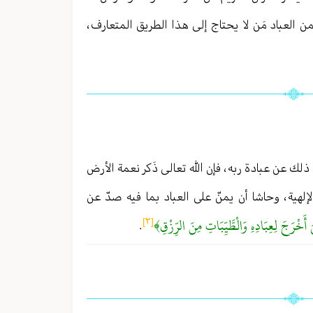
 العباد مَن لا يحتاج إلى هذا الطريق المتعارف ،
لك عن عبادة ربه ، فإن الله تعالى ذَكر نعمة الأرض
لهية ، وحاشا أن يمنّ على العباد بما فيه صدّ عن
 أَخْرَجَ لِعِبَادِهِ وَالْطَّيِّبَاتِ مِنَ الرِّزْقِ﴾
[٢]
.