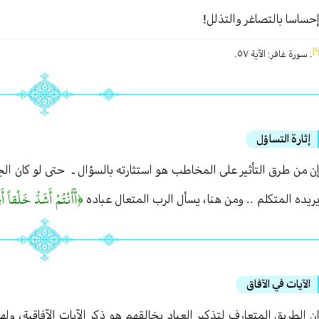
حساسا بالتصاغر والتذلل!
[
. سورة غافر : الآية ٥٧ .
إثارة التساؤل
ن من طرق التأثير على المخاطب هو استثارته بالسؤال ـ حتى لو كان ا
﴿أَأَنْتُمْ أَشَدُّ خَلْقاً أ
ريده المتكلم . . ومن هنا ، يسأل الرب المتعال عباده
الآيات في الآفاق
ن الطريق المتعارف لتذكير العباد بخالقهم هو ذكر الآيات الآفاقية ، ول