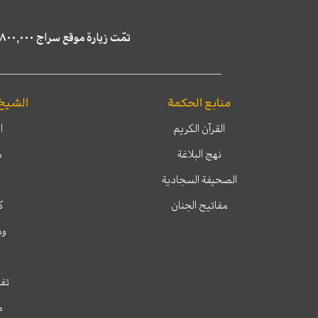
تمّت زيارة موقع سراج ٤,٨٠٠,٠٠٠ مرة خلال الستة أشهر الماضية، كما ظهر في نتائج البحث في محركات البحث٢٢,٢٩٠,٠٠٠ مرّة.
منابع الحكمة
الشيخ
القرآن الكريم
ا
نهج البلاغة
م
الصحيفة السجادية
مفاتيح الجنان
ك
وم
تفس
م