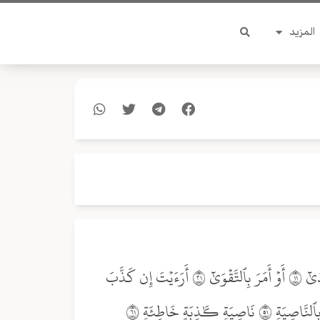
المزيد
أَرَءَيۡتَ ٱلَّذِي يَنۡهَىٰ ٩ عَبۡدًا إِذَا صَلَّىٰٓ ١٠ أَرَءَيۡتَ إِن كَانَ عَلَى ٱلۡهُدَىٰٓ ١١ أَوۡ أَمَرَ بِٱلتَّقۡوَىٰٓ ١٢ أَرَءَيۡتَ إِن كَذَّبَ
وَتَوَلَّىٰٓ ١٣ أَلَمۡ يَعۡلَم بِأَنَّ ٱللَّهَ يَرَىٰ ١٤ كـَلَّا لَئِن لَّمۡ يَنتَهِ لَنَسۡفَعَۢا بِٱلنَّاصِيَةِ ١٥ نَاصِيَةٖ كَٰذِبَةٍ خَاطِئَةٖ ١٦