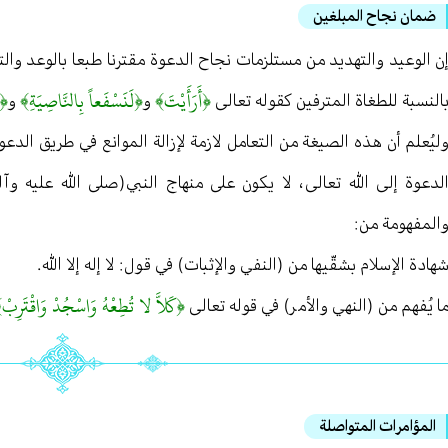
ضمان نجاح المبلغين
ن الوعيد والتهديد من مستلزمات نجاح الدعوة مقترنا طبعا بالوعد وا
﴿أَرَأَيْتَ﴾
﴿لَنَسْفَعاً بِالنَّاصِيَةِ﴾
﴿س
النسبة للطغاة المترفين كقوله تعالى
و
و
ليُعلم أن هذه الصيغة من التعامل لازمة لإزالة الموانع في طريق الدعو
لدعوة إلى الله تعالى ، لا يكون على منهاج النبي(صلى الله عليه وآ
المفهومة من :
هادة الإسلام بشقّيها من (النفي والإثبات) في قول : لا إله إلا الله .
﴿كَلاَّ لا تُطِعْهُ وَاسْجُدْ وَاقْتَرِبْ
ا يُفهم من (النهي والأمر) في قوله تعالى
المؤامرات المتواصلة