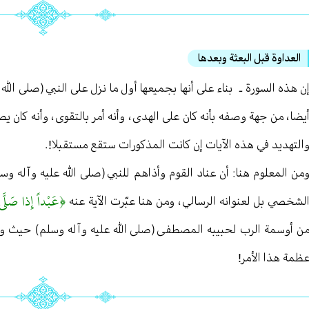
العداوة قبل البعثة وبعدها
ن هذه السورة ـ بناء على أنها بجميعها أول ما نزل على النبي (صلى الله
يضا ، من جهة وصفه بأنه كان على الهدى ، وأنه أمر بالتقوى ، وأنه كان ي
التهديد في هذه الآيات إن كانت المذكورات ستقع مستقبلا! .
من المعلوم هنا : أن عناد القوم وأذاهم للنبي (صلى الله عليه وآله وسل
﴿عَبْداً إِذا صَلَّ
لشخصي بل لعنوانه الرسالي ، ومن هنا عبّرت الآية عنه
ن أوسمة الرب لحبيبه المصطفى (صلى الله عليه وآله وسلم) حيث وصف
ظمة هذا الأمر!