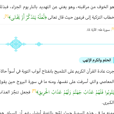
و الخوف من مراقبته ، وهو يغني عن التهديد بالنار يوم الجزاء ، فبذل
﴿لَّعَلَّهُ يَتَذَكَّرُ أَوْ يَخْشَى﴾
[١]
طاب التزكية إلى فرعون حيث قال تعالى
.
[
. سورة طه : الآية ٤٤ .
الحلم والكرم الإلهي
رت عادة القرآن الكريم على التلميح بانفتاح أبواب التوبة في أسوأ حال
لمعاصي والتي أسرفت على نفسها ـ ومنه ما في سورة البروج حين يقو
َتُوبُوا فَلَهُمْ عَذَابُ جَهَنَّمَ وَلَهُمْ عَذَابُ الْحَرِيقِ﴾
[٢]
فجعل تنجّز العذاب 
لكبرى .
منه ما في هذه السورة حيث لمّح بالتوبة أيضا ، رغم أن السياق هو 