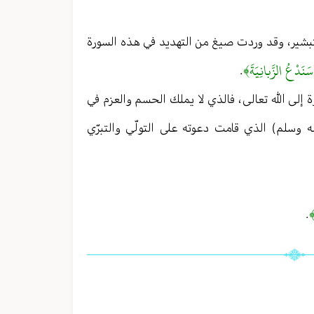
لتبشير ، وقد وردت صيغ من التهديد في هذه السورة
َنَدْعُ الزَّبانِيَةَ﴾
.
ة إلى الله تعالى ، فالذي لا يملك الحسم والعزم في
له وسلم) الذي قامت دعوته على التولّي والتبرّي
﴾
.