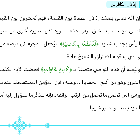
إذلال الكافرين
ن الله تعالى يتعمّد إذلال الطغاة يوم القيامة ، فهم يُحشرون يوم القي
عالى من حساب الخلق ، وفي هذه السورة نقل لصورة اُخرى من صور ال
﴿لَنَسْفَعًا بِالنَّاصِيَةِ﴾
لرأس بجذب شديد
فيُجعل المجرم في قبضة من ي
الذي به قوام الاعتزاز والشموخ عادة .
﴿كَاذِبَةٍ خَاطِئَةٍ﴾
ليُعلم أن هذه النواصي متصفة بـ
فخصّت الآية الكذب ق
لشرور وهو من أقبح الخطايا! . . وعليه ، فإن المؤمن المستضعف عندما 
هي التي تحمل ما تحمل من الرتب الزائفة ـ فإنه يتذكّر ما سيؤول إليه 
لعزة باطنا ، والصبر خارجا .