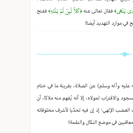
َذِي يَنْهى‏﴾
﴿كَلاَّ لَئِنْ لَمْ يَنْتَهِ﴾
فقال تعالى عنه
ففتح
فح في موارد التهديد أيضا!
 عليه وآله وسلم) عن الصلاة ، بقرينة ما في ختام
د والاقتراب لمولاه ، إلا أنه يُفهم منه ملاكا ، أن
الغضب الإلهي ؛ إذ إن فيه تحدّيا لأشرف مخلوقاته
لمعاقبين في موضع النكال والنقمة!