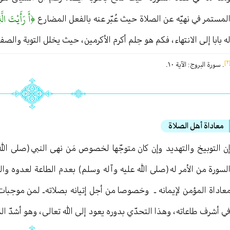
﴿أَ رَأَيْتَ الّ
لمستمر في نهيّه عن الصلاة حيث عُبّر عنه بالفعل المضارع
ه بابا إلى الانتهاء ، فكم هو حِلم أكرم الأكرمين ، حيث يخلل التوبة والص
[
. سورة البروج : الآية ١٠ .
معاداة أهل الصلاة
ن التوبيخ والتهديد وإن كان متوجّها لخصوص مَن نهى النبي (صلى الله
لسورة من الأمر له (صلى الله عليه وآله وسلم) بعدم الطاعة لعدوه والسجو
عاداة المؤمن لإيمانه ـ وخصوصا من أجل إتيانه بصلاته ـ لمن موجبات 
ي أشرف طاعاته ، وهذا التحدّي بدوره يعود إلى الله تعالى ، وهو أشدّ ا