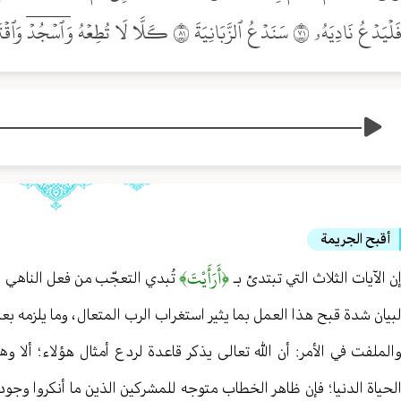
لۡيَدۡعُ نَادِيَهُۥ ١٧ سَنَدۡعُ ٱلزَّبَانِيَةَ ١٨ كـَلَّا لَا تُطِعۡهُ وَٱسۡجُدۡۤ وَٱقۡتَرِب۩ ١٩
أقبح الجريمة
﴿أَرَأَيْتَ﴾
ن الآيات الثلاث التي تبتدئ بـ
تُبدي التعجّب من فعل الناهي لم
بيان شدة قبح هذا العمل بما يثير استغراب الرب المتعال ، وما يلزمه بع
الملفت في الأمر : أن الله تعالى يذكر قاعدة لردع أمثال هؤلاء ؛ ألا
لحياة الدنيا ؛ فإن ظاهر الخطاب متوجه للمشركين الذين ما أنكروا وجود 