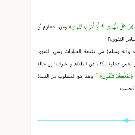
 كانَ عَلَى الْهُدى‏ * أَوْ أَمَرَ بِالتَّقْوى﴾
ومن المعلوم أن
لباس التقوى؟!
ليه وآله وسلم) هي نتيجة العبادات وهي التقوى
س نفس عملية الكف عن الطعام والشراب ؛ بل حالة
﴿لَعَلَّكُمْ تَتَّقُونَ﴾
[٣]
وهذا هو المطلوب من الدعاة
ت فحسب .