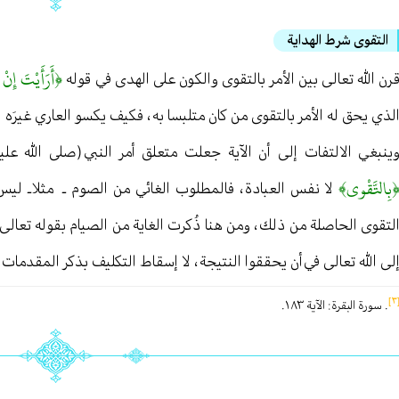
التقوى شرط الهداية
﴿أَرَأَيْتَ إِنْ
رن الله تعالى بين الأمر بالتقوى والكون على الهدى في قوله
لذي يحق له الأمر بالتقوى من كان متلبسا به ، فكيف يكسو العاري غيرَه 
ينبغي الالتفات إلى أن الآية جعلت متعلق أمر النبي (صلى الله ع
بِالتَّقْوى﴾
لا نفس العبادة ، فالمطلوب الغائي من الصوم ـ مثلا ـ لي
لتقوى الحاصلة من ذلك ، ومن هنا ذُكرت الغاية من الصيام بقوله تعالى
لى الله تعالى في أن يحققوا النتيجة ، لا إسقاط التكليف بذكر المقدما
[
. سورة البقرة : الآية ١٨٣ .