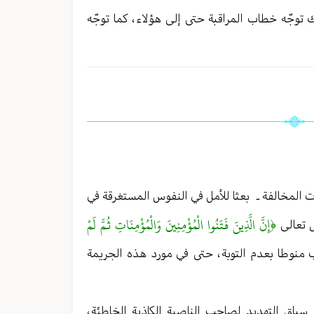
ك توجّه خطاب المراقبة حتى إلى هؤلاء ، كما توجّه
ات المخالفة ـ بعثا للأمل في النفوس المستغرقة في
﴿إِنَّ الَّذِينَ فَتَنُوا الْمُؤْمِنِينَ وَالْمُؤْمِنَاتِ ثُمَّ لَمْ
ل تعالى
منوطا بعدم التوبة ، حتى في مورد هذه الجريمة
سياق التهديد لصاحب الناصية الكاذبة الخاطئة ،