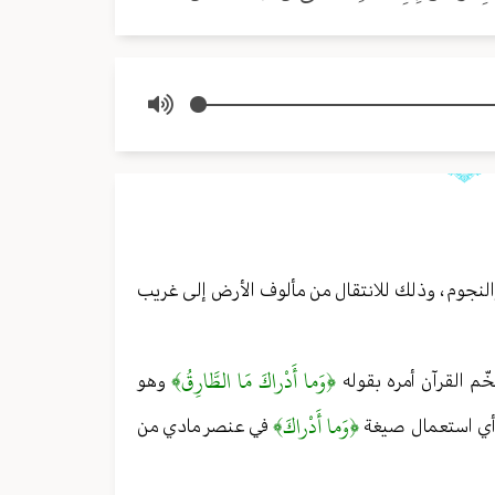
ء والنجوم ، وذلك للانتقال من مألوف الأرض إلى غريب
﴿وَما أَدْراكَ مَا الطَّارِقُ﴾
ّم القرآن أمره بقوله
وهو
﴿وَما أَدْراكَ﴾
 ؛ أي استعمال صيغة
في عنصر مادي من