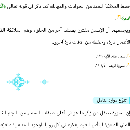
﴿لَهُ
فظ الملائكة للعبد من الحوادث والمهالك كما ذكر في قوله تعالى
للهِ﴾
[٢]
.
يجمعهما أن الإنسان مقترن بصنف آخر من الخلق ، وهم الملائكة الذي
لأعمال تارة ، وحفظه من الآفات تارة اُخرى .
[
. سورة طه : الآية ١٢١ .
[
. سورة الرعد : الآية ١١ .
تنوّع موارد التامل
ن السورة تنتقل من ذِكر ما هو في أعلى طبقات السماء من النجم الثا
لمني الدافق ؛ ليتأمل العبد بفكره في كل زوايا الوجود المذهل ؛ متعر