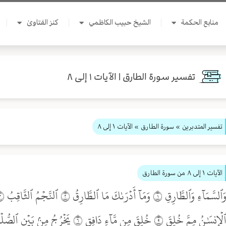
منابع الحكمة
الشيخ حبيب الكاظمي
كنز الفتاوىٰ
تفسير سورة الطارق | الآيات ١ إلى ٨
تفسير المتدبرين
» سورة الطارق
» الآيات ١ إلى ٨
الآيات ١ إلى ٨
من سورة الطارق
ۡإِنسَٰنُ مِمَّ خُلِقَ ٥ خُلِقَ مِن مَّآءٖ دَافِقٖ ٦ يَخۡرُجُ مِنۢ بَيۡنِ ٱلصُّلۡبِ وَٱلتَّرَآئِبِ ٧ إِنَّهُۥ عَلَىٰ رَجۡعِهِۦ لَقَادِرٞ ٨