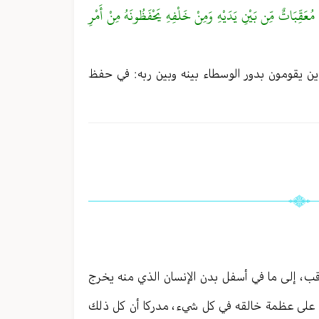
 مُعَقِّبَاتٌ مِّن بَيْنِ يَدَيْهِ وَمِنْ خَلْفِهِ يَحْفَظُونَهُ مِنْ أَمْرِ
ن يقومون بدور الوسطاء بينه وبين ربه : في حفظ
قب ، إلى ما في أسفل بدن الإنسان الذي منه يخرج
ّفا على عظمة خالقه في كل شيء ، مدركا أن كل ذلك