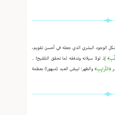
 تشكل الوجود البشري الذي جعله في أحسن تقويم ،
لْبِ﴾
إذ لولا سيلانه وتدفقه لما تحقق التلقيح! . .
﴿التَّرائِبِ﴾
ر
والظهر ؛ ليبقى العبد (مبهورا) بعظمة