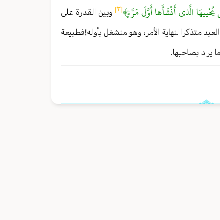
 يُحْييهَا الَّذي أَنْشَأَها أَوَّلَ مَرَّةٍ﴾
[٣]
وبين القدرة على
عبد متذكرا لنهاية الأمر ، وهو منشغل بأوله!فطبيعة
 يراد بصاحبها .