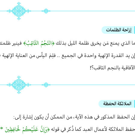
إزاحة الظلمات
﴿النَّجْمُ الثَّاقِبُ﴾
ا الذي يمنع مَن يخرق ظلمة الليل بذلك
فينير ظلمته 
ن يد القدرة الإلهية واحدة في الجميع . . فلِمَ اليأس من العناية الإلهي
لآفاقية بالنجم الثاقب؟!
الملائكة الحفظة
ن الحفظ المذكور في هذه الآية ، من الممكن أن يكون إشارة إلى :
﴿وَإِنَّ عَلَيْكُمْ لَحَافِظِينَ * ك
فظ الملائكة لأعمال العبد كما ذُكر في قوله