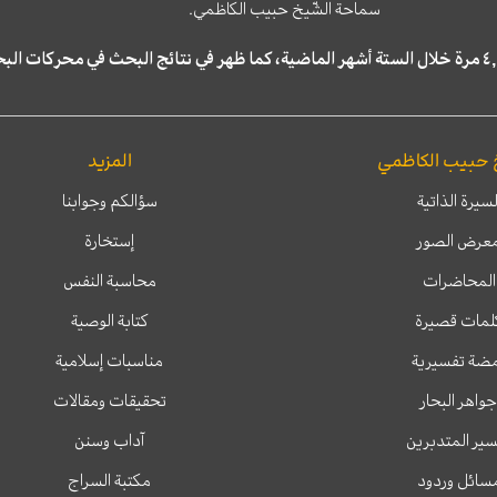
سماحة الشّيخ حبيب الكاظمي.
 حبيب الكاظمي
المزيد
لسيرة الذاتية
سؤالكم وجوابنا
عرض الصور
إستخارة
المحاضرات
محاسبة النفس
لمات قصيرة
كتابة الوصية
ضة تفسيرية
مناسبات إسلامية
جواهر البحار
تحقيقات ومقالات
ير المتدبرين
آداب وسنن
سائل وردود
مكتبة السراج