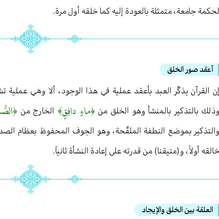
حكمة جامعة ، متمثلة بالعودة إليه كما خلقه أول مرة .
أعقد صور الخلق
ن القرآن يذكّر العبد بأعقد عملية في هذا الوجود ، ألا وهي عملية
﴿ماءٍ دافِقٍ﴾
﴿الصُّ
ذلك بالتذكير بالمنشأ وهو الخلق من
الخارج من
التذكير بموضع النطفة الملقّحة ، وهو الجوف المحفوظ بعظام الصد
القه أولاً ، و(متيقنا) من قدرته على إعادة النشأة ثانياً .
العلقة بين الخلق والإيجاد