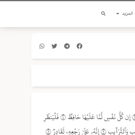
المزيد
وَٱلسَّمَآءِ وَٱلطَّارِقِ ١ وَمَآ أَدۡرَىٰكَ مَا ٱلطَّارِقُ ٢ ٱلنَّجۡمُ ٱلثَّاقِبُ ٣ إِن كُلُّ نَفۡسٖ لَّمَّا عَلَيۡهَا حَافِظٞ ٤ فَلۡيَنظُرِ