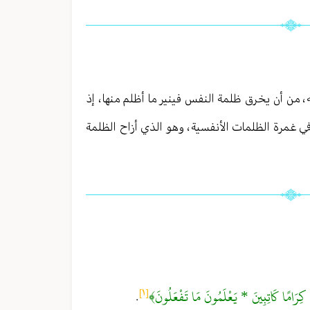
، من أن يخرق ظلمة النفس فينير ما أظلم منها ، إذ
ة في غمرة الظلمات الأنفسية ، وهو الذي أزاح الظلمة
ِرَامًا كَاتِبِينَ * يَعْلَمُونَ مَا تَفْعَلُونَ﴾
[١]
.