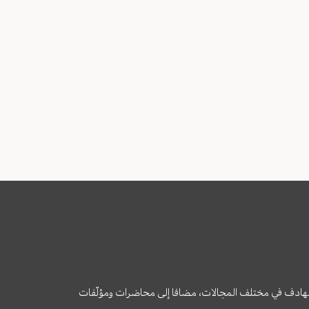
وى الهادف في مختلف المجالات، مضافا إلى محاضرات ومؤلّفات