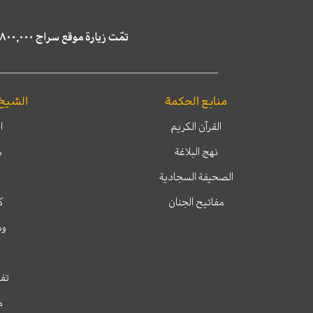
تمّت زيارة موقع سراج ٤,٨٠٠,٠٠٠ مرة خلال الستة أشهر الماضية، كما ظهر في نتائج البحث في محركات البحث٢٢,٢٩٠,٠٠٠ مرّة.
منابع الحكمة
الشيخ
القرآن الكريم
ا
نهج البلاغة
م
الصحيفة السجادية
مفاتيح الجنان
ك
وم
تفس
م