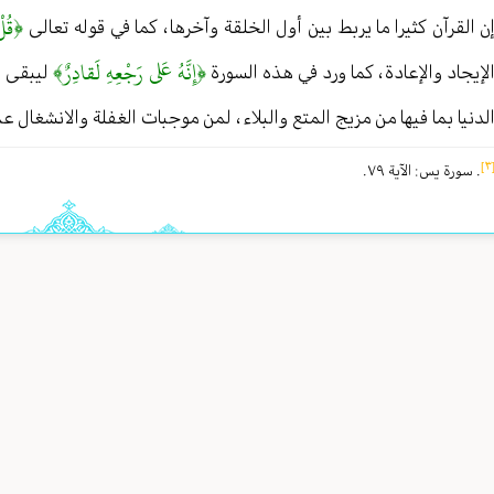
﴿قُلْ
ن القرآن كثيرا ما يربط بين أول الخلقة وآخرها ، كما في قوله تعالى
﴿إِنَّهُ عَلى‏ رَجْعِهِ لَقادِرٌ﴾
لإيجاد والإعادة ، كما ورد في هذه السورة
ليبقى ال
لدنيا بما فيها من مزيج المتع والبلاء ، لمن موجبات الغفلة والانشغال عما
[
. سورة يس : الآية ٧٩ .