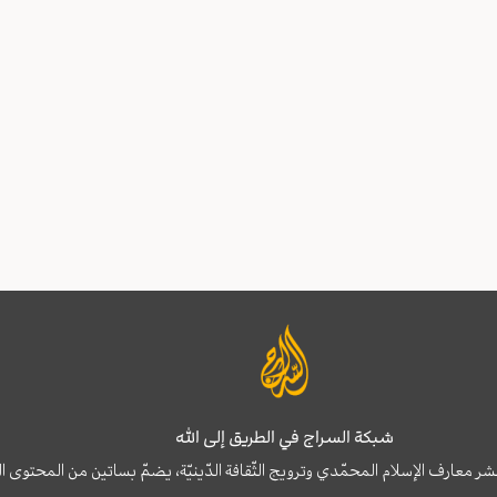
شبكة السراج في الطريق إلى الله
نشر معارف الإسلام المحمّدي وترويج الثّقافة الدّينيّة، يضمّ بساتين من المحت