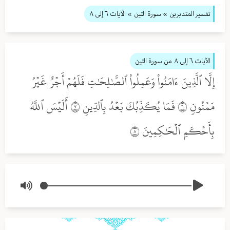
تفسير المتدبرين
» سورة التين
» الآيات ٦ إلى ٨
الآيات ٦ إلى ٨
من سورة التين
إِلَّا ٱلَّذِينَ ءَامَنُواْ وَعَمِلُواْ ٱلصَّٰلِحَٰتِ فَلَهُمۡ أَجۡرٌ غَيۡرُ
مَمۡنُونٖ ٦ فَمَا يُكَذِّبُكَ بَعۡدُ بِٱلدِّينِ ٧ أَلَيۡسَ ٱللَّهُ
بِأَحۡكَمِ ٱلۡحَٰكِمِينَ ٨