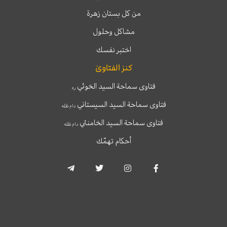
من كل بستان زهرة
مشاكل وحلول
اختبر نفسك
كنز الفتاوىٰ
فتاوى سماحة السيد الخوئي
ره
فتاوى سماحة السيد السيستاني
دام ظله
فتاوى سماحة السيد الخامنئي
دام ظله
أحكام تهمّك
T
T
I
F
e
w
n
a
l
i
s
c
e
t
t
e
g
t
a
b
r
e
g
o
a
r
r
o
m
a
k
-
m
-
p
f