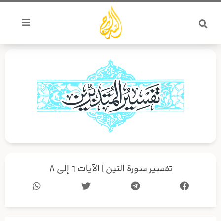
خطي
لى
لمحتوى
تفسير سورة التين | الآيات ٦ إلى ٨