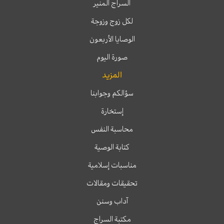
السراج المنير
لكل زوج وزوجة
الوصايا الأربعون
صورة اليوم
المزيد
سؤالكم وجوابنا
إستخارة
محاسبة النفس
كتابة الوصية
مناسبات إسلامية
تحقيقات ومقالات
آداب وسنن
مكتبة السراج