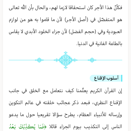
فكأنّ هذا الأجر كان استحقاقا لازما لهم ، والحال بأن الله تعالى
هو المتفضّل في (أصل الأجر) لأن ما قاموا به هو من لوازم
العبودية وفي (حجم الفضل) لأن جزاء الخلود الأبدي لا يقاس
بالطاعة الفانية في الدنيا .
أسلوب الإقناع
إن القرآن الكريم يعلّمنا كيف نتعامل مع الخلق في جانب
الإقناع النظري ، فبعد ذكر عجائب خلقته في عالم التكوين
وإرساله للأنبياء العظام ، يطرح سؤالا تقريعيا حول ما يدعو
﴿فَمَا يُكَذِّبُكَ بَعْدُ
الناس إلى التكذيب بيوم الجزاء قائلا