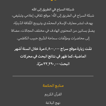
شبكة السراج في الطريق إلى الله
شبكة السراج في الطريق إلى الله؛ موقع ثقافي، إعلامي وتبليغي،
يهدف لنشر معارف الإسلام المحمّدي وترويج الثّقافة الدّينيّة،
يضمّ بساتين من المحتوى الهادف في مختلف المجالات، مضافا
إلى محاضرات ومؤلّفات سماحة الشّيخ حبيب الكاظمي.
تمّت زيارة موقع سراج ٤,٨٠٠,٠٠٠ مرة خلال الستة أشهر
الماضية، كما ظهر في نتائج البحث في محركات
البحث٢٢,٢٩٠,٠٠٠ مرّة.
منابع الحكمة
القرآن الكريم
نهج البلاغة