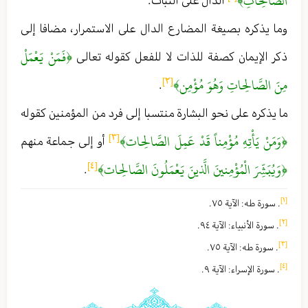
الصَّالِحَاتِ﴾
الدال على الثبات .
وما يذكره بصيغة المضارع الدال على الاستمرار ، مضافا إلى
﴿فَمَنْ يَعْمَلْ
ذكر الإيمان كصفة للذات لا للفعل كقوله تعالى
مِنَ الصَّالِحاتِ وَهُوَ مُؤْمِن﴾
[٢]
.
ما يذكره على نحو البشارة منتسبا إلى فرد من المؤمنين كقوله
﴿وَمَنْ يَأْتِهِ مُؤْمِناً قَدْ عَمِلَ الصَّالِحات﴾
[٣]
أو إلى جماعة منهم
﴿وَيُبَشِّرَ الْمُؤْمِنينَ الَّذينَ يَعْمَلُونَ الصَّالِحات﴾
[٤]
.
[١]
. سورة طه : الآية ٧٥ .
[٢]
. سورة الأنبياء : الآية ٩٤ .
[٣]
. سورة طه : الآية ٧٥ .
[٤]
. سورة الإسراء : الآية ٩ .