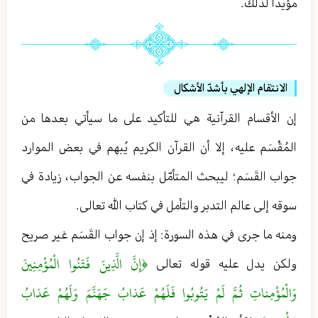
مؤيدا لذلك .
الانتقام الإلهي بأشدّ الأشكال
إن الأقسام القرآنية هي للتأكيد على ما سيأتي بعدها من
المُقْسَم عليه ، إلا أن القرآن الكريم يُبهم في بعض الموارد
جواب القَسَم ؛ ليبحث المتأمّل بنفسه عن الجواب ، زيادة في
سوقه إلى عالم التدبر والتأمل في كتاب الله تعالى .
ومنه ما جرى في هذه السورة : إذ إن جواب القَسَم غير صريح
﴿إِنَّ الَّذِينَ فَتَنُوا الْمُؤْمِنِينَ
ولكن يدل عليه قوله تعالى
وَالْمُؤْمِناتِ ثُمَّ لَمْ يَتُوبُوا فَلَهُمْ عَذابُ جَهَنَّمَ وَلَهُمْ عَذابُ