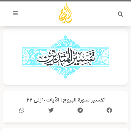
خطي
لى
لمحتوى
تفسير سورة البروج | الآيات ١٠ إلى ٢٢