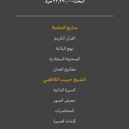
البحث٢٢,٢٩٠,٠٠٠ مرّة.
منابع الحكمة
القرآن الكريم
نهج البلاغة
الصحيفة السجادية
مفاتيح الجنان
الشيخ حبيب الكاظمي
السيرة الذاتية
معرض الصور
المحاضرات
كلمات قصيرة