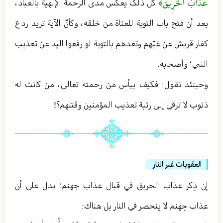
عَذابُ الْحَرِيق﴾
کل ذلک يعكس مدى الرحمة الإلهية بالعباد ،
بعد أن فتح باب التوبة للعتاة من خلقه ، وكأنّ الآية تريد ردع
كفار قريش عن غيّهم وتعدهم بالتوبة لو رفعوا اليد عن تعذيب
النبي ‘ وأصحابه .
وحينئذ نقول : فكيف ييأس من رحمته تعالى ، من كانت له
ذنوب لا ترقي إلى رتبة تعذيب المؤمنين وقتلهم؟!
العقوبات غير النار
إن ذِكر عذاب الحريق في قبال عذاب جهنم ؛ يدل على أن
عذاب جهنم لا ينحصر في النار بل هناك :