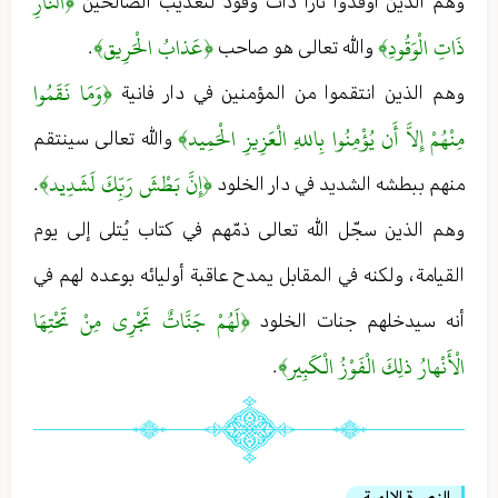
﴿النَّارِ
وهم الذين أوقدوا نارا ذات وقود لتعذيب الصالحين
ذَاتِ الْوَقُودِ﴾
﴿عَذابُ الْحَرِيق﴾
والله تعالى هو صاحب
.
﴿وَمَا نَقَمُوا
وهم الذين انتقموا من المؤمنين في دار فانية
مِنْهُمْ إِلاَّ أَن يُؤْمِنُوا بِاللهِ الْعَزِيزِ الْحَمِيد﴾
والله تعالى سينتقم
﴿إِنَّ بَطْشَ رَبِّكَ لَشَدِيد﴾
منهم ببطشه الشديد في دار الخلود
.
وهم الذين سجّل الله تعالى ذمّهم في كتاب يُتلى إلى يوم
القيامة ، ولكنه في المقابل يمدح عاقبة أوليائه بوعده لهم في
﴿لَهُمْ جَنَّاتٌ تَجْرِي مِنْ تَحْتِهَا
أنه سيدخلهم جنات الخلود
الْأَنْهارُ ذلِكَ الْفَوْزُ الْكَبِير﴾
.