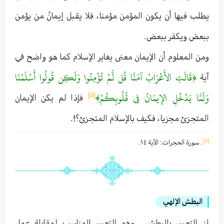
يطلب فيها أن يكون المؤمن مؤمنا ، فلا يقبل إيمانُ من يؤمن
ببعض ويكفر ببعض .
ومن المعلوم أن الإيمان معنى يغاير الإسلام كما هو واضح في
﴿قَالَتِ الأَعْرَابُ آمَنَّا قُل لَّمْ تُؤْمِنُوا وَلَكِن قُولُوا أَسْلَمْنَا
آية
وَلَمَّا يَدْخُلِ الإِيمَانُ فِي قُلُوبِكُمْ﴾
[٥]
فإذا لم يكن الإيمان
المتجزئ مجزيا ، فكيف بالإسلام المتجزئ؟! .
[٥]
. سورة الحجرات : الآية ١٤ .
البطش الإلهي
إن التعبير بالبطش ـ وهو التعبير المناسب لمقابلة عمل