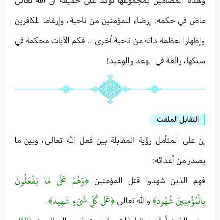
وهذه المضامين بمجموعها تؤكد على حقيقة أن الله تعالى
ماض في حكمه : إرضاء للمؤمنين من ناحية ، وإرغاما للكافرين
وإظهارا لعظمة ذاته من ناحية اُخرى . . فكم الآيات محكمة في
سبكها ، رائعة في الوعد والوعيد!
التقابل الملفت
إن على المتأمل رؤية المقابلة بين فعل الله تعالى ، وبين ما
يصدر من أعدائه :
﴿وَهُمْ عَلَى مَا يَفْعَلُونَ
فهم الذين شهدوا قتل المؤمنين
بِالْمُؤْمِنِينَ شُهُود﴾
﴿عَلى ‏كُلِّ شَيْ‏ءٍ شَهِيد﴾
والله تعالى
.