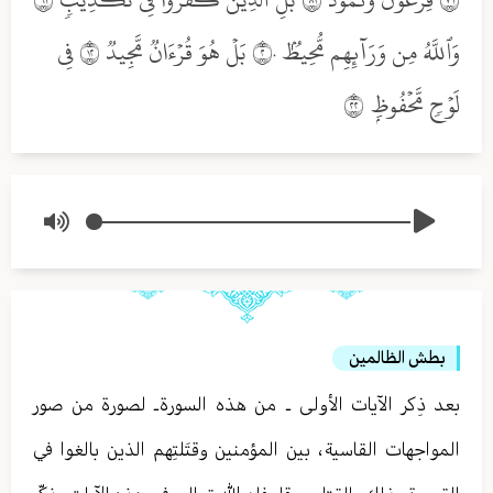
وَٱللَّهُ مِن وَرَآئِهِم مُّحِيطُۢ ٢٠ بَلۡ هُوَ قُرۡءَانٞ مَّجِيدٞ ٢١ فِي
لَوۡحٖ مَّحۡفُوظِۭ ٢٢
بطش الظالمين
بعد ذِكر الآيات الأولى ـ من هذه السورة ـ لصورة من صور
المواجهات القاسية ، بين المؤمنين وقتَلتِهم الذين بالغوا في