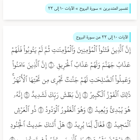
تفسير المتدبرين
» سورة البروج
» الآيات ١٠ إلى ٢٢
الآيات ١٠ إلى ٢٢
من سورة البروج
إِنَّ ٱلَّذِينَ فَتَنُواْ ٱلۡمُؤۡمِنِينَ وَٱلۡمُؤۡمِنَٰتِ ثُمَّ لَمۡ يَتُوبُواْ فَلَهُمۡ
عَذَابُ جَهَنَّمَ وَلَهُمۡ عَذَابُ ٱلۡحَرِيقِ ١٠ إِنَّ ٱلَّذِينَ ءَامَنُواْ
وَعَمِلُواْ ٱلصَّٰلِحَٰتِ لَهُمۡ جَنَّٰتٞ تَجۡرِي مِن تَحۡتِهَا ٱلۡأَنۡهَٰرُۚ
ذَٰلِكَ ٱلۡفَوۡزُ ٱلۡكَبِيرُ ١١ إِنَّ بَطۡشَ رَبِّكَ لَشَدِيدٌ ١٢ إِنَّهُۥ
هُوَ يُبۡدِئُ وَيُعِيدُ ١٣ وَهُوَ ٱلۡغَفُورُ ٱلۡوَدُودُ ١٤ ذُو ٱلۡعَرۡشِ
ٱلۡمَجِيدُ ١٥ فَعَّالٞ لِّمَا يُرِيدُ ١٦ هَلۡ أَتَىٰكَ حَدِيثُ ٱلۡجُنُودِ
١٧ فِرۡعَوۡنَ وَثَمُودَ ١٨ بَلِ ٱلَّذِينَ كَفَرُواْ فِي تَكۡذِيبٖ ١٩