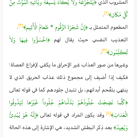
﴿يَتَجَرَّعُهُ ولا يَكادُ يُسيغُهُ ويَأْتيهِ الْمَوْتُ مِنْ
المشروب الذي
كُلِّ مَكان﴾
[١]
.
﴿إِنَّ شَجَرَةَ الزَّقُّومِ * طَعامُ الْأَثِيم﴾
[٢]
المطعوم المتمثل بـ
.
﴿اخْسَؤُوا فِيهَا وَلاَ
التعذيب النفسي حيث يقال لهم
تُكَلِّمُون﴾
[٣]
.
وغيرها من صور العذاب غير الإحراق ما يكفي لإفزاع العصاة ؛
فكيف إذا أضيف إلى مجموع ذلك عذاب الحريق الذي لا
ينتهي بتفّحم أبدانهم ، بل تتبدل جلودهم كما في قوله تعالى
﴿كُلَّما نَضِجَتْ جُلُودُهُمْ بَدَّلْناهُمْ جُلُوداً غَيْرَها لِيَذُوقُوا
الْعَذابَ﴾
﴿إِنَّهُ هُوَ يُبْدِئُ
[٤]
وقد يكون المراد في قوله تعالى
وَيُعِيدُ﴾
بعد ذِكر البطش الشديد ، هي الإشارة إلى هذه الحالة