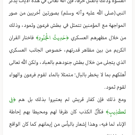
القسوة وذلك بالقتل حرقا ، فإن الله تعالى في هذه الآيات يذكّر
النبي (صلى الله عليه وآله وسلم) بصورتين أخريين من صور
المواجهة مع المؤمنين تتمثل في بطش فرعون وثمود ، وذلك
﴿حَدِيثُ الْجُنُودِ﴾
من خلال مظهرهم العسكري
فاختار القران
الكريم من بين مظاهر قدرتهم ، خصوص الجانب العسكري
الذي يتجلى من خلال بطش جنودهم بالعباد ، ولكن الله تعالى
أهلكهم بما لا يخطر بالبال ؛ متمثلا بالماء لقوم فرعون والهواء
لقوم ثمود .
﴿فِي
ومع ذلك فإن كفار قريش لم يعتبروا بذلك بل هم
تَكْذِيبٍ﴾
فكأنّ الكذب كان ظرفا لهم ومحيطا بهم إحاطة
الإناء لما فيه ، وهذا إشعار باليأس من إيمانهم كما كان الواقع