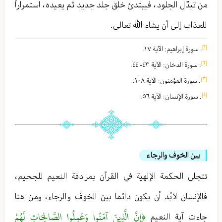
من تبدّل الجلود ، فيبتدئ خلق جلد جديد ثم يعيده ، استمراراً
للعذاب إلى أن يشاء الله تعالى .
[١]
. سورة إبراهيم : الآية ١٧ .
[٢]
. سورة الدخان : الآية ٤٣- ٤٤ .
[٣]
. سورة المؤمنون : الآية ١٠٨ .
[٤]
. سورة الإنسان : الآية ٥٦ .
بين الخوف والرجاء
تتجلى الحكمة الإلهية في القرآن بمرادفة النعيم للجحيم ،
فالإنسان لا بُد أن يكون دائما بين الخوف والرجاء ، ومن هنا
﴿إِنَّ الَّذِينَ آمَنُوا وَعَمِلُوا الصَّالِحَاتِ لَهُمْ
جاءت آية النعيم