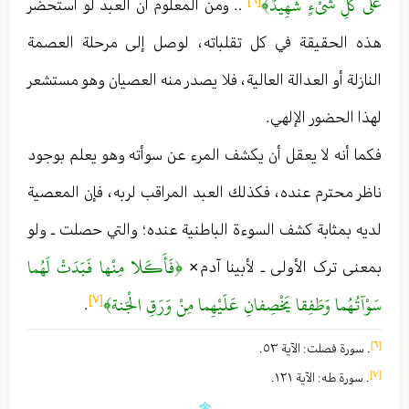
عَلى‏ كُلِّ شَيْ‏ءٍ شَهِيدٌ﴾
. . ومن المعلوم أن العبد لو استحضر
هذه الحقيقة في كل تقلباته ، لوصل إلى مرحلة العصمة
النازلة أو العدالة العالية ، فلا يصدر منه العصيان وهو مستشعر
لهذا الحضور الإلهي .
فكما أنه لا يعقل أن يكشف المرء عن سوأته وهو يعلم بوجود
ناظر محترم عنده ، فكذلك العبد المراقب لربه ، فإن المعصية
لديه بمثابة كشف السوءة الباطنية عنده ؛ والتي حصلت ـ ولو
﴿فَأَكَلا مِنْها فَبَدَتْ لَهُما
بمعنی ترک الأولی ـ لأبينا آدم ×
سَوْآتُهُما وَطَفِقا يَخْصِفانِ عَلَيْهِما مِنْ وَرَقِ الْجَنة﴾
[٧]
.
[٦]
. سورة فصلت : الآية ٥٣ .
[٧]
. سورة طه : الآية ١٢١ .