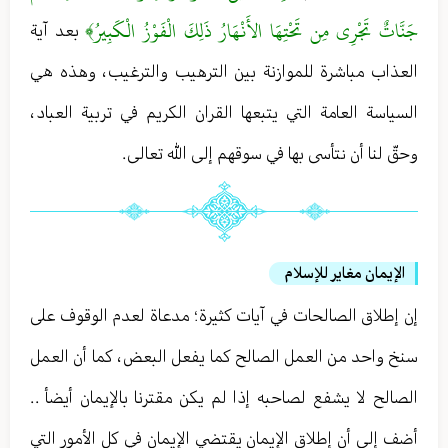
جَنَّاتٌ تَجْرِي مِن تَحْتِهَا الأَنْهَارُ ذَلِكَ الْفَوْزُ الْكَبِيرُ﴾
بعد آية
العذاب مباشرة للموازنة بين الترهيب والترغيب ، وهذه هي
السياسة العامة التي يتبعها القران الكريم في تربية العباد ،
وحقّ لنا أن نتأسى بها في سوقهم إلى الله تعالى .
الإيمان مغاير للإسلام
إن إطلاق الصالحات في آيات كثيرة ؛ مدعاة لعدم الوقوف على
سنخ واحد من العمل الصالح كما يفعل البعض ، كما أن العمل
الصالح لا يشفع لصاحبه إذا لم يكن مقترنا بالإيمان أيضأ . .
أضف إلى أن إطلاق الإيمان يقتضي الإيمان في كل الأمور التي