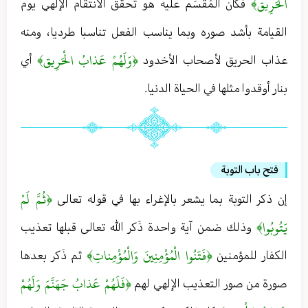
الْحَرِيق﴾
فكأن المُقْسَم عليه هو تحقق الانتقام الإلهي يوم
القيامة بأشد صوره وبما يناسب الفعل تناسبا طرديا ، ومنه
﴿وَلَهُمْ عَذابُ الْحَرِيق﴾
عذاب الحريق لأصحاب الأخدود
أي
بنار أوقدوا مثلها في الحياة الدنيا .
فتح باب التوبة
﴿ثُمَّ لَمْ
إن ذكر التوبة بما يشعر بالإغراء بها في قوله تعالى
يَتُوبُوا﴾
وذلك ضمن آية واحدة ذَكر الله تعالى قبلها تعذيب
﴿فَتَنُوا الْمُؤْمِنِينَ وَالْمُؤْمِناتِ﴾
الكفار للمؤمنين
ثم ذَكر بعدها
﴿فَلَهُمْ عَذابُ جَهَنَّمَ وَلَهُمْ
صورة من صور التعذيب الإلهي لهم