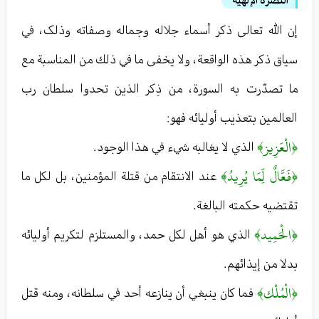
النصرة الإلهية
إن الله تعالى ذكر أسماء جلاله وجماله وصفاته وذلک ، في
سياق ذكر هذه الواقعة ، ولا يخفى ما في ذلك من المناسبة مع
ما تصدّرت به السورة ، من ذِكر الذين تحدوا سلطان رب
العالمين بتعذيب أوليائه فهو :
﴿الْعَزِيز﴾
الذي لا يغالبه شيء في هذا الوجود .
﴿فَعَّالٌ لِّمَا يُرِيدُ﴾
عند الانتقام من قتلة المؤمنين ، بل لكل ما
تقتضيه حكمته البالغة .
﴿الْحَمِيد﴾
الذي هو أهل لكل حمد ، والمستلزم لتكريم أوليائه
بدلا من إيذائهم .
﴿الْمُلْك﴾
فما كان ينبغي أن ينازعه أحد في سلطانه ، ومنه قتل