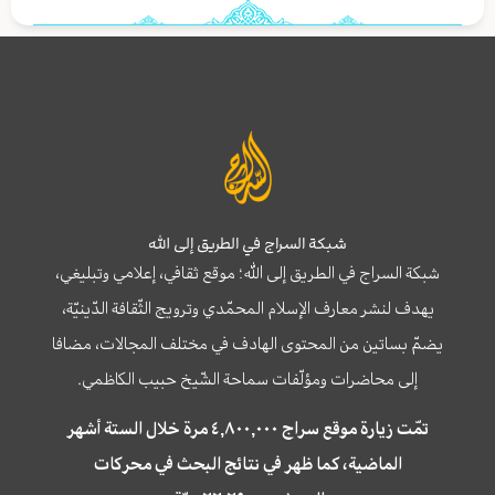
شبكة السراج في الطريق إلى الله
شبكة السراج في الطريق إلى الله؛ موقع ثقافي، إعلامي وتبليغي،
يهدف لنشر معارف الإسلام المحمّدي وترويج الثّقافة الدّينيّة،
يضمّ بساتين من المحتوى الهادف في مختلف المجالات، مضافا
إلى محاضرات ومؤلّفات سماحة الشّيخ حبيب الكاظمي.
تمّت زيارة موقع سراج ٤,٨٠٠,٠٠٠ مرة خلال الستة أشهر
الماضية، كما ظهر في نتائج البحث في محركات