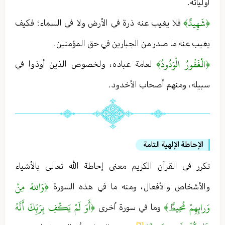
أوليائه .
﴿شَهِيدٌ﴾
فلا يغيب عنه ذرة في الأرض ولا في السماء ؛ فكيف
يغيب عنه ما صدر من الجبارين في حق المؤمنين .
﴿الْغَفُورُ الْوَدُودُ﴾
لعامة عباده ، ولخصوص الذين أوذوا في
سبيله ، ومنهم أصحاب الأخدود .
الإحاطة الإلهية التامة
تكرر في القرآن الكريم معنى إحاطة الله تعالى بالأشياء
﴿وَاللهُ مِنْ
والأشخاص والأفعال ، ومنه ما في هذه السورة
وَرائِهِمْ مُحِيطٌ﴾
﴿أَوَ لَمْ يَكْفِ بِرَبِّكَ أَنَّهُ
وما في سورة اُخرى
[٦]