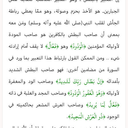
الجبارين ـ هو الأخذ بحزم وصولة ، وهو ممّا يعطي رباطة
الجأش لقلب النبي (صلى الله عليه وآله وسلم) ومَن معه
بمعنى أن صاحب البطش بالكافرين هو صاحب المودة
﴿الْوَدُودُ﴾
﴿فَعَّالٌ﴾
لأوليائه المؤمنين
وهو
لا يقف أمام إرادته
شيء . . ومن الممكن القول بارتباط هذا التعبير بما ورد في
السورة من مضامين اُخرى : فهو صاحب البطش الشديد
﴿إِنَّ بَطْشَ رَبِّكَ لَشَدِيدٌ﴾
بأعدائه
وصاحب الود والمغفرة
﴿وَهُوَ الْغَفُورُ الْوَدُودُ﴾
لأوليائه
وصاحب المجد والغلبة في ذاته
﴿فَعَّالٌ لِّمَا يُرِيدُ﴾
وصاحب العرش المشعر بحاكميته في
﴿ذُو الْعَرْشِ الْمَجِيدُ﴾
الوجود
.