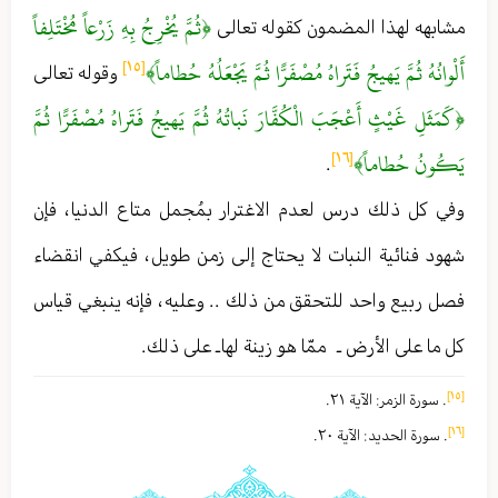
﴿ثُمَّ يُخْرِجُ بِهِ زَرْعاً مُخْتَلِفاً
مشابهه لهذا المضمون كقوله تعالى
أَلْوانُهُ ثُمَّ يَهيجُ فَتَراهُ مُصْفَرًّا ثُمَّ يَجْعَلُهُ حُطاماً﴾
[١٥]
وقوله تعالى
﴿كَمَثَلِ غَيْثٍ أَعْجَبَ الْكُفَّارَ نَباتُهُ ثُمَّ يَهيجُ فَتَراهُ مُصْفَرًّا ثُمَّ
يَكُونُ حُطاماً﴾
[١٦]
.
وفي كل ذلك درس لعدم الاغترار بمُجمل متاع الدنيا ، فإن
شهود فنائية النبات لا يحتاج إلى زمن طويل ، فيكفي انقضاء
فصل ربيع واحد للتحقق من ذلك . . وعليه ، فإنه ينبغي قياس
كل ما على الأرض ـ ممّا هو زينة لها ـ على ذلك .
[١٥]
. سورة الزمر : الآية ٢١ .
[١٦]
. سورة الحديد : الآية ٢٠ .