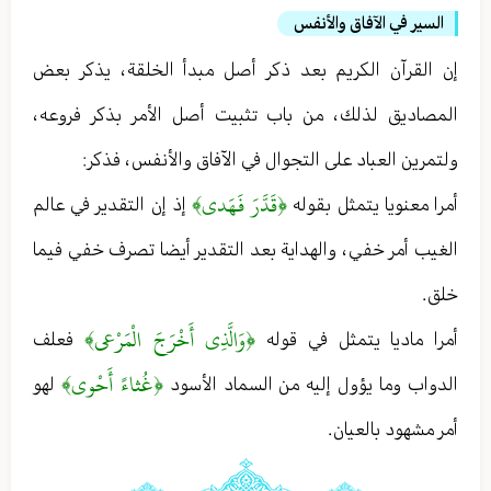
السير في الآفاق والأنفس
إن القرآن الكريم بعد ذكر أصل مبدأ الخلقة ، يذكر بعض
المصاديق لذلك ، من باب تثبيت أصل الأمر بذكر فروعه ،
ولتمرين العباد على التجوال في الآفاق والأنفس ، فذكر :
﴿قَدَّرَ فَهَدى﴾
أمرا معنويا يتمثل بقوله
إذ إن التقدير في عالم
الغيب أمر خفي ، والهداية بعد التقدير أيضا تصرف خفي فيما
خلق .
﴿وَالَّذِي أَخْرَجَ الْمَرْعى‏﴾
أمرا ماديا يتمثل في قوله
فعلف
﴿غُثاءً أَحْوى﴾
الدواب وما يؤول إليه من السماد الأسود
لهو
أمر مشهود بالعيان .