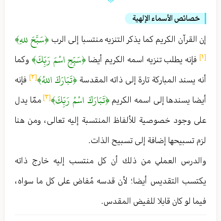
خصائص الأسماء الإلهية
﴿سَبَّحَ للهِ﴾
إن القرآن الكريم كما يذكر التنزيه منتسبا إلى الرب
﴿سَبِّحِ اسْمَ رَبِّكَ﴾
[١]
فإنه يطلب تنزيه اسمه الكريم أيضا
وكما
﴿تَبَارَكَ اللهُ﴾
[٢]
أنه يسند المباركة تارة إلى ذاته المقدسة
فإنه
﴿تَبَارَكَ اسْمُ رَبِّكَ﴾
[٣]
أيضا يسندها إلى اسمه الكريم
ممّا يدل
على وجود خصوصية للألفاظ المنتسبة إليه تعالى ، ومن هنا
لزم تسبيحها إضافة إلى تسبيح الذات .
والدرس العملي من ذلك أن كل منتسب إليه خارج ذاته
يكتسب التقديس أيضا ؛ لأن قدسه مُفاض على كل ما سواه ،
فيما لو كان قابلا للفيض المقدس .