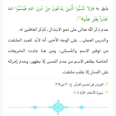
﴿وَلا تَسُبُّوا الَّذِينَ يَدْعُونَ مِنْ دُونِ اللهِ فَيَسُبُّوا اللهَ
يليق به
عَدْواً بِغَيْرِ عِلْم﴾
[٥]
.
عدم ذِكر الله تعالى على نحو الابتذال ، كذِكر الغافلين له .
والدرس العملي ـ على الوجه الأخير ـ أنه لا بُد للعبد الملتفت
من توقير الاسم والمُسمّى ، ومن هنا جاءت التشريعات
الخاصة بظاهر الاسم من عدم اللمس إلا بطهور ، وعدم إجرائه
على اللسان إلا بقلب ملتفت .
[٤]
. المیزان في تفسیر القرآن : ج ٢٠ ص٢٦٤ .
[٥]
. سورة الأنعام : الآية ١٠٨ .