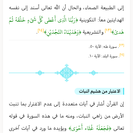
إلى الطبيعة الصماء ، والحال أن الله تعالى أسند إلى نفسه
﴿رَبُّنَا الَّذِي أَعْطى‏ كُلَّ شَيْ‏ءٍ خَلْقَهُ ثُمَّ
الهدايتين معاً : التكوينية
هَدىْ﴾
﴿وَهَدَيْنَاهُ النَّجْدَيْنِ﴾
[١٤]
[١٣]
والتشريعية
.
[١٣]
. سورة طه : الآية ٥٠ .
[١٤]
. سورة البلد : الآية ١٠ .
الاعتبار من هشيم النبات
إن القرآن أشار في آيات متعددة إلى عدم الاغترار بما تنبت
الأرض من زاهي النبات ، ومنه ما في هذه السورة في قوله
﴿فَجَعَلَهُ غُثَاء أَحْوَى﴾
تعالى
ويؤيده ما ورد في آيات اُخرى