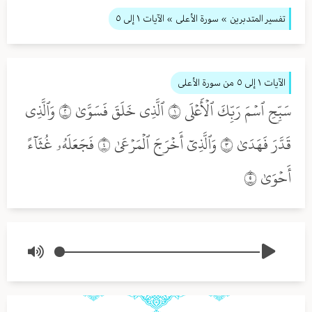
تفسير المتدبرين
» سورة الأعلى
» الآيات ١ إلى ٥
الآيات ١ إلى ٥
من سورة الأعلى
سَبِّحِ ٱسۡمَ رَبِّكَ ٱلۡأَعۡلَى ١ ٱلَّذِي خَلَقَ فَسَوَّىٰ ٢ وَٱلَّذِي
قَدَّرَ فَهَدَىٰ ٣ وَٱلَّذِيٓ أَخۡرَجَ ٱلۡمَرۡعَىٰ ٤ فَجَعَلَهُۥ غُثَآءً
أَحۡوَىٰ ٥