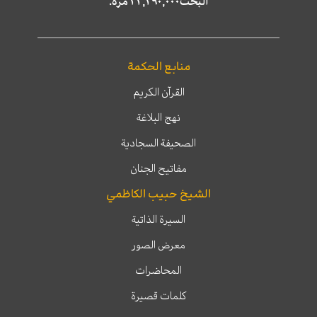
البحث٢٢,٢٩٠,٠٠٠ مرّة.
منابع الحكمة
القرآن الكريم
نهج البلاغة
الصحيفة السجادية
مفاتيح الجنان
الشيخ حبيب الكاظمي
السيرة الذاتية
معرض الصور
المحاضرات
كلمات قصيرة