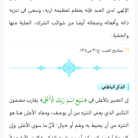
الإلهي لدى العبد فإنه يعظم تعظيمه لربه ، وسعى في تنزيه
ذاته وأفعاله وصفاته أيضا من شوائب الشرك ، الجلية منها
والخفية .
[٦]
. مفاتیح الغیب : ج٣١ ص١٢٥ .
الذكر الباطني
﴿سَبِّحِ اسْمَ رَبِّكَ الْأَعْلَى﴾
إن التعبير بالأعلى في
يقارب مضمون
التكبير الذي يعني التنزه من أن يوصف ، ومفاد الأعلى هنا هو
التنزه من أن يحيط به وهم أو خيال ؛ لأنّ ما سوى الأعلى وإن
كان عالياً فمن الممكن أن يحيط به الفكر ، فكانت الآية عِدلاً