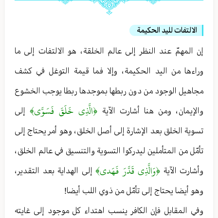
الالتفات لليد الحكيمة
إن المهمّ عند النظر إلى عالم الخلقة ، هو الالتفات إلى ما
وراءها من اليد الحكيمة ، وإلا فما قيمة التوغل في كشف
مجاهيل الوجود من دون ربطها بموجدها ربطا يوجب الخشوع
﴿الَّذِي خَلَقَ فَسَوَّى﴾
والإيمان ، ومن هنا أشارت الآية
إلى
تسوية الخلق بعد الإشارة إلى أصل الخلق ، وهو أمر يحتاج إلى
تأمّل من المتأملين ليدركوا التسوية والتنسيق في عالم الخلق ،
﴿وَالَّذِي قَدَّرَ فَهَدى﴾
وأشارت الآية
إلى الهداية بعد التقدير ،
وهو أيضا يحتاج إلى تأمّل من ذوي اللب أيضا!
وفي المقابل فإن الكافر ينسب اهتداء كل موجود إلی غايته