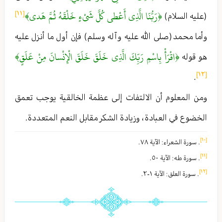
﴿رَبُّنَا الَّذِي أَعْطى‏ كُلَّ شَيْ‏ءٍ خَلْقَهُ ثُمَّ هَدى‏﴾
[١١]
(عليه السلام)
وأما محمد (صلى الله عليه وآله وسلم) فإن أول ما أنزل عليه
﴿اقْرَأْ بِاسْمِ رَبِّكَ الَّذِي خَلَقَ خَلَقَ الْإِنْسانَ مِنْ عَلَقٍ﴾
هو قوله
[١٢]
.
ومن المعلوم أن الالتفات إلى عظمة الخالقية يوجب تعمق
الخضوع في العبادة ، وزيادة الشكر مقابل النعم المتعددة .
[١٠]
. سورة الشعراء : الآية ٧٨ .
[١١]
. سورة طه : الآية ٥٠ .
[١٢]
. سورة العلق : الآية ١-٢ .