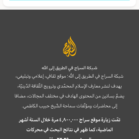
شبكة السراج في الطريق إلى الله
شبكة السراج في الطريق إلى الله؛ موقع ثقافي، إعلامي وتبليغي،
يهدف لنشر معارف الإسلام المحمّدي وترويج الثّقافة الدّينيّة،
يضمّ بساتين من المحتوى الهادف في مختلف المجالات، مضافا
إلى محاضرات ومؤلّفات سماحة الشّيخ حبيب الكاظمي.
تمّت زيارة موقع سراج ٤,٨٠٠,٠٠٠ مرة خلال الستة أشهر
الماضية، كما ظهر في نتائج البحث في محركات