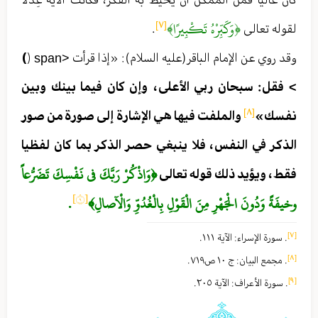
﴿وَكَبِّرْهُ تَكْبِيرًا﴾
[٧]
لقوله تعالى
.
وقد روي عن الإمام الباقر (عليه السلام) : «إذا قرأت <span ﴿
﴾
> فقل : سبحان ربي الأعلى ، وإن كان فيما بينك وبين
[٨]
نفسك»
والملفت فيها هي الإشارة إلى صورة من صور
الذكر في النفس ، فلا ينبغي حصر الذكر بما كان لفظيا
﴿وَاذْكُرْ رَبَّكَ في‏ نَفْسِكَ تَضَرُّعاً
فقط ، ويؤيد ذلك قوله تعالى
[٩]
وخيفَةً وَدُونَ الْجَهْرِ مِنَ الْقَوْلِ بِالْغُدُوِّ وَالْآصالِ﴾
.
[٧]
. سورة الإسراء : الآية ١١١ .
[٨]
. مجمع البيان : ج ١٠ ص٧١٩ .
[٩]
. سورة الأعراف : الآية ٢٠٥ .