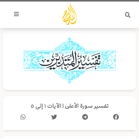
خطي
لى
لمحتوى
تفسير سورة الأعلى | الآيات ١ إلى ٥