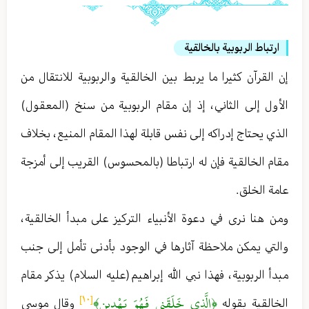
ارتباط الربوبية بالخالقية
إن القرآن كثيرا ما يربط بين الخالقية والربوبية للانتقال من
الأول إلى الثاني ، إذ إن مقام الربوبية من سنخ (المعقول)
الذي يحتاج إدراكه إلى نفس قابلة لهذا المقام المنيع ، بخلاف
مقام الخالقية فإن له ارتباطا (بالمحسوس) القريب إلى أمزجة
عامة الخلق .
ومن هنا نرى في دعوة الأنبياء التركيز على مبدأ الخالقية ،
والتي يمكن ملاحظة آثارها في الوجود بأدنى تأمل إلى جنب
مبدأ الربوبية ، فهذا نبي الله إبراهيم (عليه السلام) يذكر مقام
﴿الَّذِي خَلَقَنِي فَهُوَ يَهْدِينِ﴾
[١٠]
الخالقية بقوله
وقال موسى