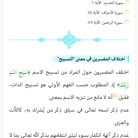
[١]
. سورة الحديد : الآية ١ .
[٢]
. سورة الأعراف : الآية ٥٤ .
[٣]
. سورة الرحمن : الآية ٧٨ .
اختلاف المفسرين في معنى “التسبيح”
﴿سَبِّحِ اسْمَ
اختلف المفسرون حول المراد من تسبيح الاسم
رَبِّكَ﴾
إذ المطلوب حسب الفهم الأولي هو تسبيح الذات ،
[٤]
فقيل
أنه لا مانع من تنزيه الاسم بمعنى :
عدم ذِكر اسمه تعالى في سياق ذِكر من يُشرك به ، كاللاّت
والعزى .
عدم ذِكر آلهة الكفار بسوء ليثير انتقامهم بذكر الله تعالى بما لا