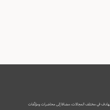
وى الهادف في مختلف المجالات، مضافا إلى محاضرات ومؤلّفات