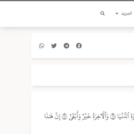
المزيد
قَدۡ أَفۡلَحَ مَن تَزَكَّىٰ ١٤ وَذَكَرَ ٱسۡمَ رَبِّهِۦ فَصَلَّىٰ ١٥ بَلۡ تُؤۡثِرُونَ ٱلۡحَيَوٰةَ ٱلدُّنۡيَا ١٦ وَٱلۡأٓخِرَةُ خَيۡرٞ وَأَبۡقَىٰٓ ١٧ إِنَّ هَٰذَا