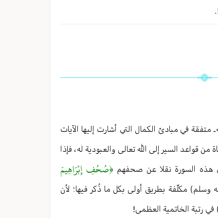
 متفقة في مبادئ الكمال التي أشارت إليها الآيات
ن قواعد السير إلى الله تعالى والعبودية له ، فإذا
﴿صُحُفِ إِبْرَاهِيمَ
 في هذه السورة نقلا عن صحفهم
 وسلم) مكلّفة بطريق أولى بكل ما ذُكر فيها ؛ لأن
) في رتبة الخاتمية العظمى!