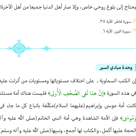
حتاج إلى بلوغ روحي خاص ، وإلا صار أهل الدنيا جميعا من أهل الآخرة! .
[
. سورة فاطر : الآية ٣٥ .
[
. سورة التين : الآية ٦ .
وحدة مبادي السير
ن الكتب السماوية ـ على اختلاف مستوياتها ومستويات من أُنزلت عليه ـ
﴿إِنَّ هذا لَفِي الصُّحُفِ الْأُولى﴾
ي هذه السورة
فليست هناك أمة مستثناة م
انت أمة موسى وإبراهيم (عليهما السلام)مكلّفة باتباع كل ما جاء
َمُوسَى﴾
فإن الأمة الشاهدة وهي أمة النبي الخاتم (صلى الله عليه وآله
لحجة عليها أكمل ، والكتاب لها أجمع ، ونبيها (صلى الله عليه وآله وسلم