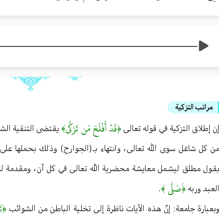
مراتب التزكية
﴿قَدْ أَفْلَحَ مَن تَزَكَّى﴾
ن إطلاق التزكية في قوله تعالى
يقتضى التنقية الشام
ن كل شاغل سوى الله تعالى ، وانتهاء بـ (الجوارح) وذلك بحملها عل
قول مطلق ليشمل معايشة محضرية الله تعالى في كل آن ، ومقدمة لل
﴿َصَلَّى ﴾
لعبد وربه
.
﴿تَ
بعبارة جامعة : إنّ هذه الآيات ناظرة إلى تخلية الباطن من الشوائب