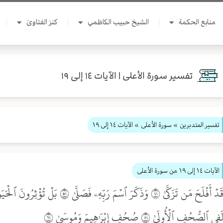
منابع الحكمة
الشيخ حبيب الكاظمي
كنز الفتاوىٰ
تفسير سورة الأعلى | الآيات ١٤ إلى ١٩
تفسير المتدبرين
» سورة الأعلى
» الآيات ١٤ إلى ١٩
الآيات ١٤ إلى ١٩
من سورة الأعلى
َفِي ٱلصُّحُفِ ٱلۡأُولَىٰ ١٨ صُحُفِ إِبۡرَٰهِيمَ وَمُوسَىٰ ١٩