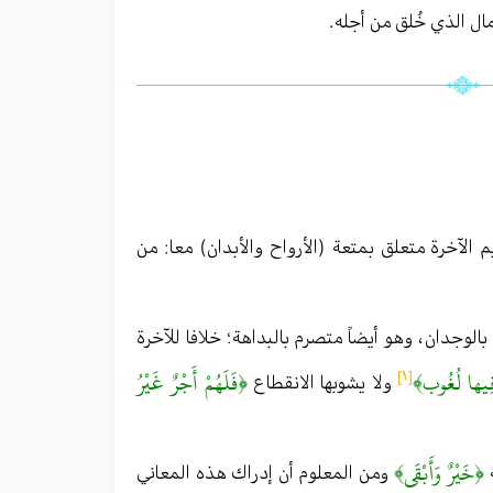
 الذي خُلق من أجله .
 الآخرة متعلق بمتعة (الأرواح والأبدان) معا : من
وجدان ، وهو أيضاً متصرم بالبداهة ؛ خلافا للآخرة
فِيها لُغُوب﴾
﴿فَلَهُمْ أَجْرٌ غَيْرُ
[١]
ولا يشوبها الانقطاع
﴿خَيْرٌ وَأَبْقَى﴾
ه
ومن المعلوم أن إدراك هذه المعاني