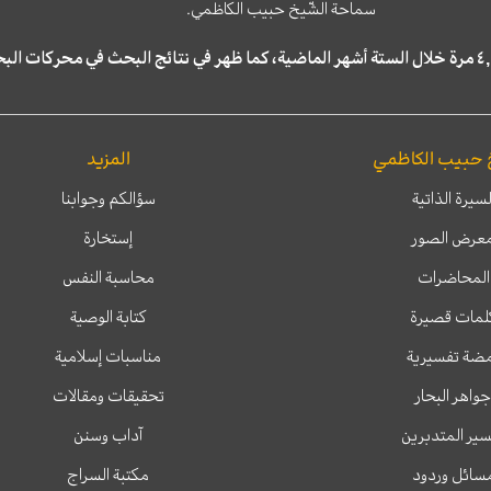
سماحة الشّيخ حبيب الكاظمي.
 حبيب الكاظمي
المزيد
لسيرة الذاتية
سؤالكم وجوابنا
عرض الصور
إستخارة
المحاضرات
محاسبة النفس
لمات قصيرة
كتابة الوصية
ضة تفسيرية
مناسبات إسلامية
جواهر البحار
تحقيقات ومقالات
ير المتدبرين
آداب وسنن
سائل وردود
مكتبة السراج