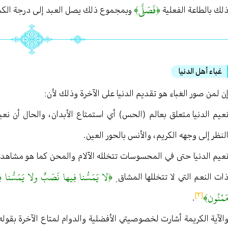
﴿فَصَلَّى﴾
لك بالطاعة الفعلية
وبمجموع ذلك يصل العبد إلى درجة الكمال
غباء أهل الدنيا
ن لمن صور الغباء هو تقديم الدنيا على الآخرة وذلك لأن :
عيم الدنيا متعلق بعالم (الحس) أي استمتاع الأبدان ، والحال أن نعيم
لنظر إلى وجهه الكريم ، والأنس بالحور العين .
عيم الدنيا حتى في المحسوسات تتخلله الآلام والمحن كما هو مشاهد بال
﴿لا يَمَسُّنا فِيها نَصَبٌ ولا يَمَسُّنا 
ات النعم التي لا تتخللها المشاق ِ
َمْنُون﴾
[٢]
.
الآية الكريمة أشارت لخصوصيتي الأفضلية والدوام لمتاع الآخرة بقول