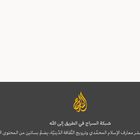
شبكة السراج في الطريق إلى الله
نشر معارف الإسلام المحمّدي وترويج الثّقافة الدّينيّة، يضمّ بساتين من المحت