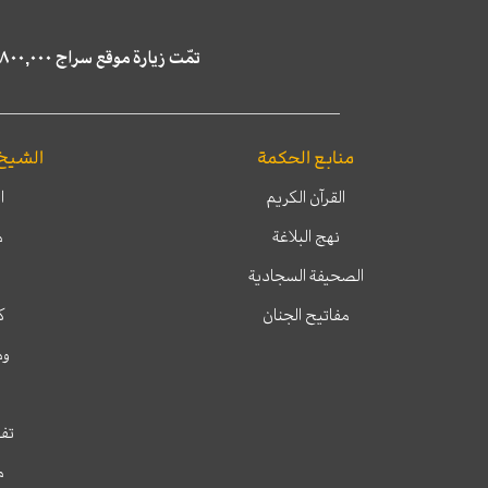
تمّت زيارة موقع سراج ٤,٨٠٠,٠٠٠ مرة خلال الستة أشهر الماضية، كما ظهر في نتائج البحث في محركات البحث٢٢,٢٩٠,٠٠٠ مرّة.
منابع الحكمة
الشيخ
القرآن الكريم
ا
نهج البلاغة
م
الصحيفة السجادية
مفاتيح الجنان
ك
وم
تفس
م