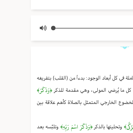
لة في كل أبعاد الوجود : بدءاً من (القلب) بتفريغه
﴿وَذَكَرَ﴾
ى كل ما يُرضي المولى ، وهي مقدمة للذكر
خضوع الخارجي المتمثل بالصلاة كأهم علاقة بين
زَكَّى﴾
﴿وَذَكَرَ اسْمَ رَبِّهِ﴾
وتحليتها بالذكر
وتلبّسه بعد