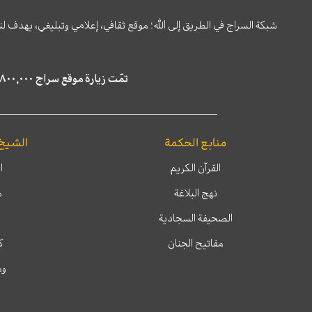
شبكة السراج في الطريق إلى الله؛ موقع ثقافي، إعلامي وتبليغي، يهدف ل
تمّت زيارة موقع سراج ٤,٨٠٠,٠٠٠ مرة خلال الستة أشهر الماضية، كما ظهر في نتائج البحث في محركات البحث٢٢,٢٩٠,٠٠٠ مرّة.
منابع الحكمة
الشيخ
القرآن الكريم
ا
نهج البلاغة
م
الصحيفة السجادية
مفاتيح الجنان
ك
وم