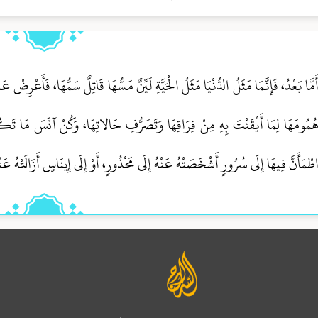
َمَّا بَعْدُ، فَإِنَّمَا مَثَلُ الدُّنْيَا مَثَلُ الْحَيَّةِ لَيِّنٌ مَسُّهَا قَاتِلٌ سَمُّهَا، فَأَعْرِ
ُمُومَهَا لِمَا أَيْقَنْتَ بِهِ مِنْ فِرَاقِهَا وَتَصَرُّفِ حَالاتِهَا، وَكُنْ آنَسَ مَا تَكُ
طْمَأَنَّ فِيهَا إِلَى سُرُورٍ أَشْخَصَتْهُ عَنْهُ إِلَى مَحْذُورٍ، أَوْ إِلَى إِينَاسٍ أَزَالَتْهُ عَ