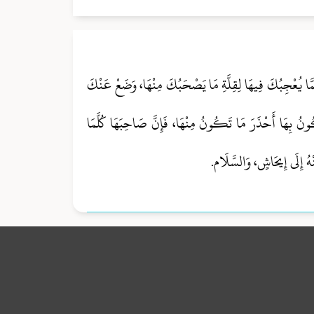
ضْ عَمَّا يُعْجِبُكَ فِيهَا لِقِلَّةِ مَا يَصْحَبُكَ مِنْهَا، وَضَعْ عَنْكَ
ونُ بِهَا أَحْذَرَ مَا تَكُونُ مِنْهَا، فَإِنَّ صَاحِبَهَا كُلَّمَا
نْهُ إِلَى إِيحَاشٍ، وَالسَّلَام.