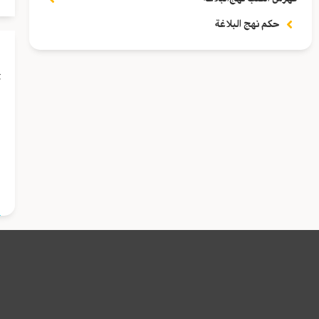
حكم نهج البلاغة
أ
ه
ا