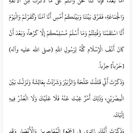
أَمَّا بَعْدُ، فَإِنَّا كُنَّا نَحْنُ وَأَنْتُمْ عَلَى مَا ذَكَرْتَ مِنَ الْأُلْفَةِ
وَالْجَمَاعَةِ، فَفَرَّقَ بَيْنَنَا وَبَيْنَكُمْ أَمْسِ أَنَّا آمَنَّا وَكَفَرْتُمْ وَالْيَوْمَ
أَنَّا اسْتَقَمْنَا وَفُتِنْتُمْ وَمَا أَسْلَمَ مُسْلِمُكُمْ إِلَّا كَرْهاً، وَبَعْدَ أَنْ
كَانَ أَنْفُ الْإِسْلَامِ كُلُّهُ لِرَسُولِ اللَّهِ (صلی الله علیه وآله)
[حَرْباً] حِزْباً.
وَذَكَرْتَ أَنِّي قَتَلْتُ طَلْحَةَ وَالزُّبَيْرَ وَشَرَّدْتُ بِعَائِشَةَ وَنَزَلْتُ بَيْنَ
الْمِصْرَيْنِ، وَذَلِكَ أَمْرٌ غِبْتَ عَنْهُ فَلَا عَلَيْكَ وَلَا الْعُذْرُ فِيهِ
إِلَيْكَ.
وَذَكَرْتَ أَنَّكَ زَائِرِي فِي [جَمْعِ] الْمُهَاجِرِينَ وَالْأَنْصَارِ وَقَدِ