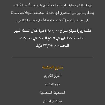
يهدف لنشر معارف الإسلام المحمّدي وترويج الثّقافة الدّينيّة،
يضمّ بساتين من المحتوى الهادف في مختلف المجالات، مضافا
إلى محاضرات ومؤلّفات سماحة الشّيخ حبيب الكاظمي.
تمّت زيارة موقع سراج ٤,٨٠٠,٠٠٠ مرة خلال الستة أشهر
الماضية، كما ظهر في نتائج البحث في محركات
البحث٢٢,٢٩٠,٠٠٠ مرّة.
منابع الحكمة
القرآن الكريم
نهج البلاغة
الصحيفة السجادية
مفاتيح الجنان