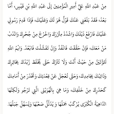
مِنْ عَبْدِ اللَّهِ عَلِيٍّ أَمِيرِ الْمُؤْمِنِينَ إِلَى عَبْدِ اللَّهِ بْنِ قَيْسٍ، أَمَّا
بَعْدُ، فَقَدْ بَلَغَنِي عَنْكَ قَوْلٌ هُوَ لَكَ وَعَلَيْكَ، فَإِذَا قَدِمَ رَسُولِي
عَلَيْكَ فَارْفَعْ ذَيْلَكَ وَاشْدُدْ مِئْزَرَكَ وَاخْرُجْ مِنْ جُحْرِكَ وَانْدُبْ
مَنْ مَعَكَ، فَإِنْ حَقَّقْتَ فَانْفُذْ وَإِنْ تَفَشَّلْتَ فَابْعُدْ. وَايْمُ اللَّهِ
لَتُؤْتَيَنَّ مِنْ حَيْثُ أَنْتَ وَلَا تُتْرَكُ حَتَّى يُخْلَطَ زُبْدُكَ بِخَاثِرِكَ
وَذَائِبُكَ بِجَامِدِكَ، وَحَتَّى تُعْجَلَ عَنْ قِعْدَتِكَ وَتَحْذَرَ مِنْ أَمَامِكَ
كَحَذَرِكَ مِنْ خَلْفِكَ، وَمَا هِيَ بِالْهُوَيْنَى الَّتِي تَرْجُو وَلَكِنَّهَا
الدَّاهِيَةُ الْكُبْرَى يُرْكَبُ جَمَلُهَا وَ يُذَلَّلُّ صَعْبُهَا وَيُسَهَّلُ جَبَلُهَا.