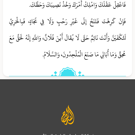
فَاعْقِلْ عَقْلَكَ وَامْلِكْ أَمْرَكَ وَخُذْ نَصِيبَكَ وَحَظَّكَ.
فَإِنْ كَرِهْتَ فَتَنَحَّ إِلَى غَيْرِ رَحْبٍ وَلَا فِي نَجَاةٍ، فَبِالْحَرِيِّ
لَتُكْفَيَنَّ وَأَنْتَ نَائِمٌ حَتَّى لَا يُقَالَ أَيْنَ فُلَانٌ، وَاللَّهِ إِنَّهُ لَحَقٌّ مَعَ
مُحِقٍّ وَمَا أُبَالِي مَا صَنَعَ الْمُلْحِدُونَ، وَالسَّلَامُ.