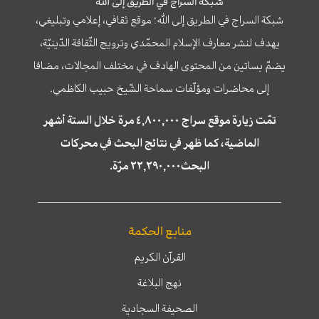
شبكة السراج في الطريق إلى الله
شبكة السراج في الطريق إلى الله؛ موقع ثقافي، إعلامي وتبليغي،
يهدف لنشر معارف الإسلام المحمّدي وترويج الثّقافة الدّينيّة،
يضمّ بساتين من المحتوى الهادف في مختلف المجالات، مضافا
إلى محاضرات ومؤلّفات سماحة الشّيخ حبيب الكاظمي.
تمّت زيارة موقع سراج ٤,٨٠٠,٠٠٠ مرة خلال الستة أشهر
الماضية، كما ظهر في نتائج البحث في محركات
البحث٢٢,٢٩٠,٠٠٠ مرّة.
منابع الحكمة
القرآن الكريم
نهج البلاغة
الصحيفة السجادية