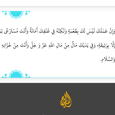
َإِنَّ عَمَلَكَ لَيْسَ لَكَ بِطُعْمَةٍ وَلَكِنَّهُ فِي عُنُقِكَ أَمَانَةٌ وَأَنْتَ مُسْتَرْعًى لِم
ِلَّا بِوَثِيقَةٍ، وَفِي يَدَيْكَ مَالٌ مِنْ مَالِ اللَّهِ عَزَّ وَ جَلَّ وَأَنْتَ مِنْ خُزَّانِهِ حَ
َالسَّلَام.