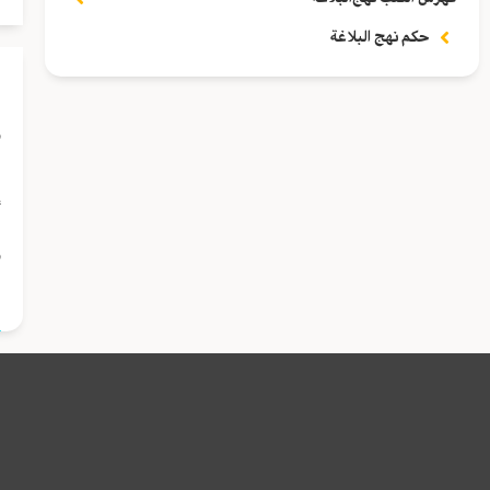
حكم نهج البلاغة
و
إ
و