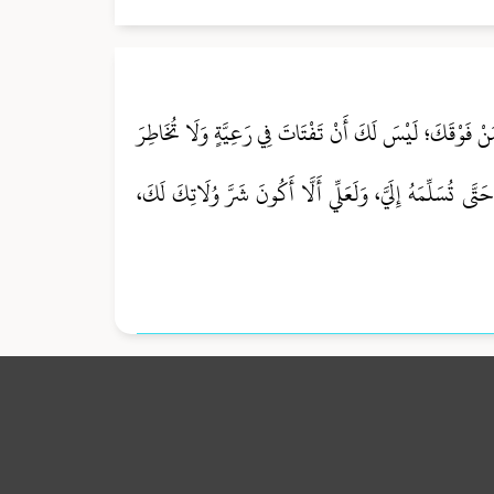
َنْ فَوْقَكَ؛ لَيْسَ لَكَ أَنْ تَفْتَاتَ فِي رَعِيَّةٍ وَلَا تُخَاطِرَ
تَّى تُسَلِّمَهُ إِلَيَّ، وَلَعَلِّي أَلَّا أَكُونَ شَرَّ وُلَاتِكَ لَكَ،