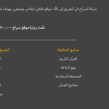
شبكة السراج في الطريق إلى الله؛ موقع ثقافي، إعلامي وتبليغي، يهدف ل
تمّت زيارة موقع سراج ٤,٨٠٠,٠٠٠ مرة خلال الستة أشهر الماضية، كما ظهر في نتائج البحث في محركات البحث٢٢,٢٩٠,٠٠٠ مرّة.
منابع الحكمة
الشيخ
القرآن الكريم
ا
نهج البلاغة
م
الصحيفة السجادية
مفاتيح الجنان
ك
وم