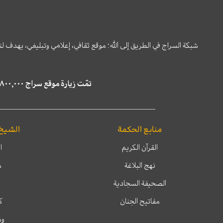
شبكة السراج في الطريق إلى الله؛ موقع ثقافي، إعلامي وتبليغي، يهدف ل
تمّت زيارة موقع سراج ٤,٨٠٠,٠٠٠ مرة خلال الستة أشهر الماضية، كما ظهر في نتائج البحث في محركات البحث٢٢,٢٩٠,٠٠٠ مرّة.
منابع الحكمة
الشيخ
القرآن الكريم
ا
نهج البلاغة
م
الصحيفة السجادية
مفاتيح الجنان
ك
وم