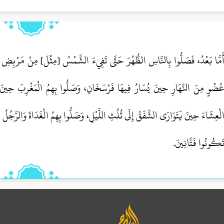
َمَّا بَعْدُ، فَصَلُّوا بِالنَّاسِ الظُّهْرَ حَتَّى تَفِيءَ الشَّمْسُ [مِثْلَ] مِنْ مَرْبِضِ ال
ُضْوٍ مِنَ النَّهَارِ حِينَ يُسَارُ فِيهَا فَرْسَخَانِ، وَصَلُّوا بِهِمُ الْمَغْرِبَ حِينَ يُف
لْعِشَاءَ حِينَ يَتَوَارَى الشَّفَقُ إِلَى ثُلُثِ اللَّيْلِ، وَصَلُّوا بِهِمُ الْغَدَاةَ وَالرَّجُل
َكُونُوا فَتَّانِينَ.