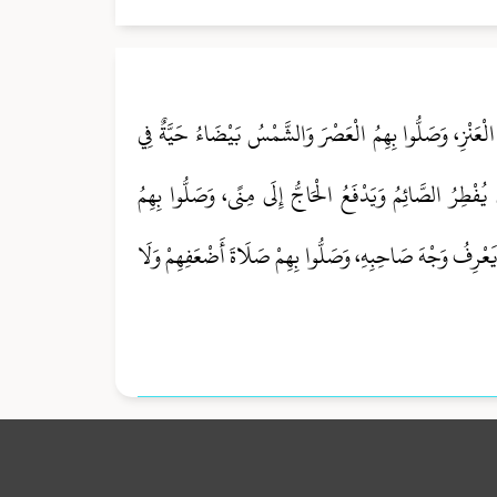
ْعَنْزِ، وَصَلُّوا بِهِمُ الْعَصْرَ وَالشَّمْسُ بَيْضَاءُ حَيَّةٌ فِي
ْطِرُ الصَّائِمُ وَيَدْفَعُ الْحَاجُّ إِلَى مِنًى، وَصَلُّوا بِهِمُ
ُ يَعْرِفُ وَجْهَ صَاحِبِهِ، وَصَلُّوا بِهِمْ صَلَاةَ أَضْعَفِهِمْ وَلَا