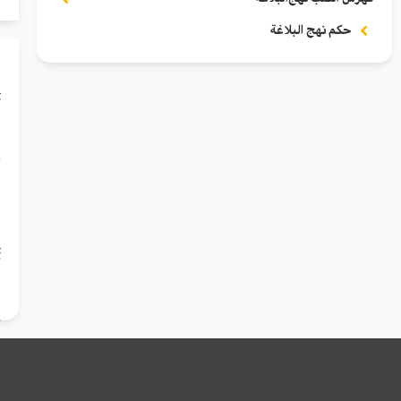
حكم نهج البلاغة
أ
ع
ا
ت