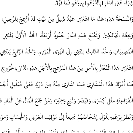
ِرَاءِ هَذِهِ الدَّارِ [بِالدِّرْهَمِ] بِدِرْهَمٍ فَمَا فَوْقُ.
َالنُّسْخَةُ هَذِهِ: هَذَا مَا اشْتَرَى عَبْدٌ ذَلِيلٌ مِنْ مَيِّتٍ قَدْ أُزْعِجَ لِلرَّحِيلِ، 
َخِطَّةِ الْهَالِكِينَ وَتَجْمَعُ هَذِهِ الدَّارَ حُدُودٌ أَرْبَعَةٌ، الْحَدُّ الْأَوَّلُ يَنْتَهِي
لْمُصِيبَاتِ وَالْحَدُّ الثَّالِثُ يَنْتَهِي إِلَى الْهَوَى الْمُرْدِي وَالْحَدُّ الرَّابِعُ يَنْتَه
شْتَرَى هَذَا الْمُغْتَرُّ بِالْأَمَلِ مِنْ هَذَا الْمُزْعَجِ بِالْأَجَلِ هَذِهِ الدَّارَ بِالْخُرُوجِ
َمَا أَدْرَكَ هَذَا الْمُشْتَرِي فِيمَا اشْتَرَى مِنْهُ مِنْ دَرَكٍ فَعَلَى مُبَلْبِلِ أَجْس
لْفَرَاعِنَةِ مِثْلِ كِسْرَى وَقَيْصَرَ وَتُبَّعٍ وَحِمْيَرَ، وَمَنْ جَمَعَ الْمَالَ عَلَى الْمَالِ فَأ
َنَظَرَ بِزَعْمِهِ لِلْوَلَدِ إِشْخَاصُهُمْ جَمِيعاً إِلَى مَوْقِفِ الْعَرْضِ وَالْحِسَابِ وَمَوْض