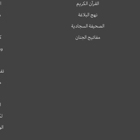
القرآن الكريم
ا
نهج البلاغة
م
الصحيفة السجادية
مفاتيح الجنان
ك
وم
تفس
م
ا
لك
ال