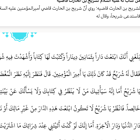
ن كتاب له عليه السلام لشريح بن الحارث قاضيه
شريح بن الحارث قاضيه؛ روي أنّ شريح بن الحارث قاضي أميرالمؤمنين عليه السلام ا
استدعى شريحاً، وقال له
َلَغَنِي أَنَّكَ ابْتَعْتَ دَاراً بِثَمَانِينَ دِينَاراً وَكَتَبْتَ لَهَا كِتَاباً وَأَشْهَدْتَ فِيهِ شُه
َقَالَ لَهُ شُرَيْحٌ قَدْ كَانَ ذَلِكَ يَا أَمِيرَ الْمُؤْمِنِينَ. قَالَ فَنَظَرَ إِلَيْهِ نَظَرَ الْمُغْضَ
َا شُرَيْحُ أَمَا إِنَّهُ سَيَأْتِيكَ مَنْ لَا يَنْظُرُ فِي كِتَابِكَ وَلَا يَسْأَلُكَ عَنْ بَيِّ
َالِصاً. فَانْظُرْ يَا شُرَيْحُ لَا تَكُونُ ابْتَعْتَ هَذِهِ الدَّارَ مِنْ غَيْرِ مَالِكَ أَوْ ن
َارَ الدُّنْيَا وَدَارَ الْآخِرَةِ. أَمَا إِنَّكَ لَوْ كُنْتَ أَتَيْتَنِي عِنْدَ شِرَائِكَ مَا اشْتَرَي