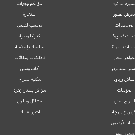
لسيرة الذاتية
سؤالكم وجوابنا
عرض الصور
إستخارة
المحاضرات
محاسبة النفس
لمات قصيرة
كتابة الوصية
ضة تفسيرية
مناسبات إسلامية
جواهر البحار
تحقيقات ومقالات
ير المتدبرين
آداب وسنن
سائل وردود
مكتبة السراج
المؤلفات
من كل بستان زهرة
لسراج المنير
مشاكل وحلول
ل زوج وزوجة
اختبر نفسك
وصايا الأربعون
صورة اليوم