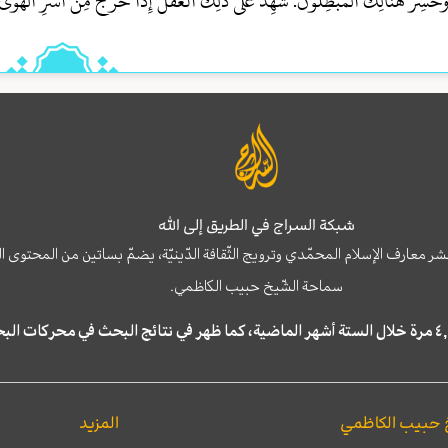
َخَسِرَ هُنالِكَ الْمُبْطِلُونَ. شَهِدَ عَلَى ذَلِكَ الْعَقْلُ إِذَا خَرَجَ مِنْ أَسْرِ الْهَوَى و
شبكة السراج في الطريق إلى الله
نشر معارف الإسلام المحمّدي وترويج الثّقافة الدّينيّة، يضمّ بساتين من المحت
سماحة الشّيخ حبيب الكاظمي.
 حبيب الكاظمي
المزيد