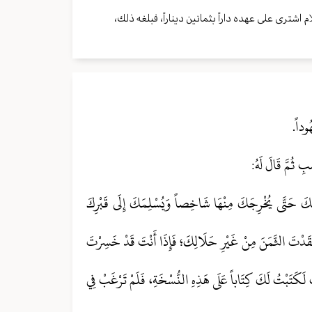
شترى على عهده داراً بثمانين ديناراً، فبلغه ذلك،
ُوداً.
بِ ثُمَّ قَالَ لَهُ:
نَتِكَ حَتَّى يُخْرِجَكَ مِنْهَا شَاخِصاً وَيُسْلِمَكَ إِلَى قَبْرِكَ
َقَدْتَ الثَّمَنَ مِنْ غَيْرِ حَلَالِكَ؛ فَإِذَا أَنْتَ قَدْ خَسِرْتَ
ْتَ لَكَتَبْتُ لَكَ كِتَاباً عَلَى هَذِهِ النُّسْخَةِ، فَلَمْ تَرْغَبْ فِي