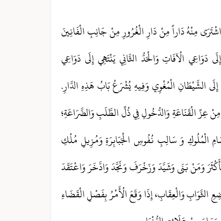
اشْتَرَى مِنْهُ دَاراً مِنْ دَارِ الْغُرُورِ مِنْ جَانِبِ الْفَانِينَ
 إِلَى دَوَاعِي الْآفَاتِ وَالْحَدُّ الثَّانِي يَنْتَهِي إِلَى دَوَاعِي
ِي إِلَى الشَّيْطَانِ الْمُغْوِي وَفِيهِ يُشْرَعُ بَابُ هَذِهِ الدَّارِ.
 مِنْ عِزِّ الْقَنَاعَةِ وَالدُّخُولِ فِي ذُلِّ الطَّلَبِ وَالضَّرَاعَةِ؛
َامِ الْمُلُوكِ وَ سَالِبِ نُفُوسِ الْجَبَابِرَةِ وَمُزِيلِ مُلْكِ
َكْثَرَ وَمَنْ بَنَى وَشَيَّدَ وَزَخْرَفَ وَنَجَّدَ وَادَّخَرَ وَاعْتَقَدَ
ِعِ الثَّوَابِ وَالْعِقَابِ، إِذَا وَقَعَ الْأَمْرُ بِفَصْلِ الْقَضَاءِ