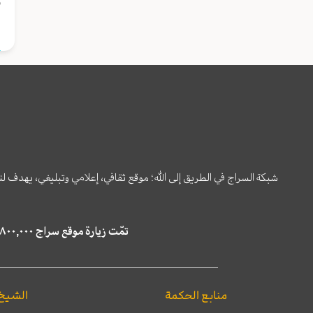
و
شبكة السراج في الطريق إلى الله؛ موقع ثقافي، إعلامي وتبليغي، يهدف ل
تمّت زيارة موقع سراج ٤,٨٠٠,٠٠٠ مرة خلال الستة أشهر الماضية، كما ظهر في نتائج البحث في محركات البحث٢٢,٢٩٠,٠٠٠ مرّة.
منابع الحكمة
الشيخ