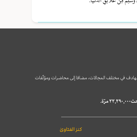
َسَلِمَ مِنْ عَلَائِقِ الدُّنْيَا.
وى الهادف في مختلف المجالات، مضافا إلى محاضرات ومؤلّفات
كنز الفتاوىٰ