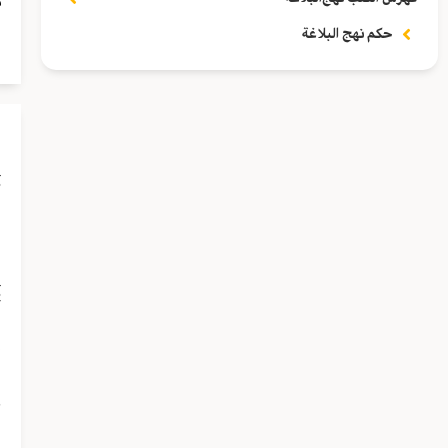
م
ل
حكم نهج البلاغة
ف
ب
ف
ي
خ
د