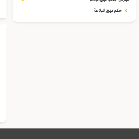
م
إ
حكم نهج البلاغة
ف
أ
و
أ