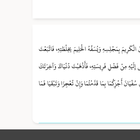
الْكَرِيمَ بِمَجْلِسِهِ وَيُسَفِّهُ الْحَلِيمَ بِخِلْطَتِهِ، فَاتَّبَعْتَ
لْقَى إِلَيْهِ مِنْ فَضْلِ فَرِيسَتِهِ، فَأَذْهَبْتَ دُنْيَاكَ وَآخِرَتَكَ
سُفْيَانَ أَجْزِكُمَا بِمَا قَدَّمْتُمَا وَإِنْ تُعْجِزَا وَتَبْقَيَا فَمَا