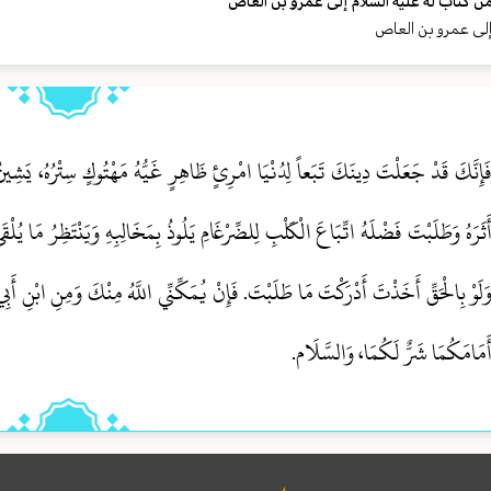
ن كتاب له عليه السلام إلى عمرو بن العاص
لى عمرو بن العاص
َإِنَّكَ قَدْ جَعَلْتَ دِينَكَ تَبَعاً لِدُنْيَا امْرِئٍ ظَاهِرٍ غَيُّهُ مَهْتُوكٍ سِتْرُهُ، يَشِينُ 
َثَرَهُ وَطَلَبْتَ فَضْلَهُ اتِّبَاعَ الْكَلْبِ لِلضِّرْغَامِ يَلُوذُ بِمَخَالِبِهِ وَيَنْتَظِرُ مَا يُ
َلَوْ بِالْحَقِّ أَخَذْتَ أَدْرَكْتَ مَا طَلَبْتَ. فَإِنْ يُمَكِّنِّي اللَّهُ مِنْكَ وَمِنِ ابْنِ أَبِي 
َمَامَكُمَا شَرٌّ لَكُمَا، وَالسَّلَام.