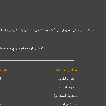
شبكة السراج في الطريق إلى الله؛ موقع ثقافي، إعلامي وتبليغي، يهدف ل
تمّت زيارة موقع سراج ٤,٨٠٠,٠٠٠ مرة خلال الستة أشهر الماضية، كما ظهر في نتائج البحث في محركات البحث٢٢,٢٩٠,٠٠٠ مرّة.
منابع الحكمة
الشيخ
القرآن الكريم
ا
نهج البلاغة
م
الصحيفة السجادية
مفاتيح الجنان
ك