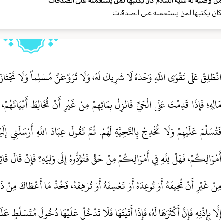
ن وصية له عليه السلام كان يكتبها لمن يستعمله على الصدقات
ان يكتبها لمن يستعمله على الصدقات
نْطَلِقْ عَلَى تَقْوَى اللَّهِ وَحْدَهُ لَا شَرِيكَ لَهُ، وَلَا تُرَوِّعَنَّ مُسْلِماً وَلَا تَجْتَازَنَّ
َالِهِ؛ فَإِذَا قَدِمْتَ عَلَى الْحَيِّ فَانْزِلْ بِمَائِهِمْ مِنْ غَيْرِ أَنْ تُخَالِطَ أَبْيَاتَهُمْ، ث
َتُسَلِّمَ عَلَيْهِمْ وَلَا تُخْدِجْ بِالتَّحِيَّةِ لَهُمْ. ثُمَّ تَقُولَ عِبَادَ اللَّهِ أَرْسَلَنِي إ
َمْوَالِكُمْ، فَهَلْ لِلَّهِ فِي أَمْوَالِكُمْ مِنْ حَقٍّ فَتُؤَدُّوهُ إِلَى وَلِيِّهِ؟ فَإِنْ قَالَ قَائ
ِنْ غَيْرِ أَنْ تُخِيفَهُ أَوْ تُوعِدَهُ أَوْ تَعْسِفَهُ أَوْ تُرْهِقَهُ، فَخُذْ مَا أَعْطَاكَ مِنْ ذَهَ
ِلَّا بِإِذْنِهِ فَإِنَّ أَكْثَرَهَا لَهُ، فَإِذَا أَتَيْتَهَا فَلَا تَدْخُلْ عَلَيْهَا دُخُولَ مُتَسَلِّطٍ عَل