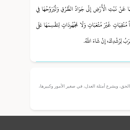
بِهَا عَنْ نَبْتِ الْأَرْضِ إِلَى جَوَادِّ الطُّرُقِ وَلْيُرَوِّحْهَا فِي
ناً مُنْقِيَاتٍ غَيْرَ مُتْعَبَاتٍ وَلَا مَجْهُودَاتٍ لِنَقْسِمَهَا عَلَى
َبُ لِرُشْدِكَ، إِنْ شَاءَ اللَّهُ.
اد الحق، ويشرع أمثلة العدل، في صغير الأمور وكبيرها،