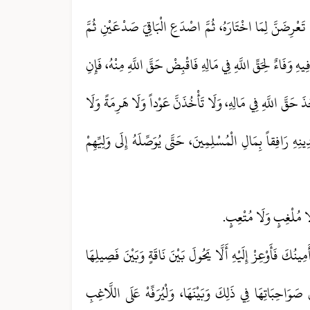
تَعْرِضَنَّ لِمَا اخْتَارَهُ، ثُمَّ اصْدَعِ الْبَاقِيَ صَدْعَيْنِ ثُمَّ
هِ وَفَاءٌ لِحَقِّ اللَّهِ فِي مَالِهِ فَاقْبِضْ حَقَّ اللَّهِ مِنْهُ، فَإِنِ
 حَقَّ اللَّهِ فِي مَالِهِ، وَلَا تَأْخُذَنَّ عَوْداً وَلَا هَرِمَةً وَلَا
نِهِ رَافِقاً بِمَالِ الْمُسْلِمِينَ، حَتَّى يُوَصِّلَهُ إِلَى وَلِيِّهِمْ
َا مُلْغِبٍ وَلَا مُتْعِبٍ.
مِينُكَ فَأَوْعِزْ إِلَيْهِ أَلَّا يَحُولَ بَيْنَ نَاقَةٍ وَبَيْنَ فَصِيلِهَا
َ صَوَاحِبَاتِهَا فِي ذَلِكَ وَبَيْنَهَا، وَلْيُرَفِّهْ عَلَى اللَّاغِبِ