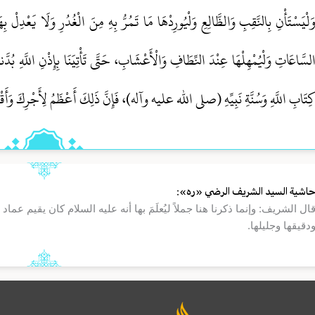
َلْيَسْتَأْنِ بِالنَّقِبِ وَالظَّالِعِ وَلْيُورِدْهَا مَا تَمُرُّ بِهِ مِنَ الْغُدُرِ وَلَا يَعْدِلْ 
لسَّاعَاتِ وَلْيُمْهِلْهَا عِنْدَ النِّطَافِ وَالْأَعْشَابِ، حَتَّى تَأْتِيَنَا بِإِذْنِ اللَّهِ بُدَّ
ِتَابِ اللَّهِ وَسُنَّةِ نَبِيِّهِ (صلی الله علیه وآله)، فَإِنَّ ذَلِكَ أَعْظَمُ لِأَجْرِكَ وَأَقْر
اشية السيد الشريف الرضي «ره»:
ال الشريف: وإنما ذكرنا هنا جملاً ليُعلَمَ بها أنه عليه السلام كان يقيم عم
دقيقها وجليلها.