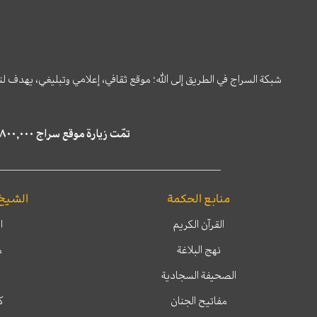
شبكة السراج في الطريق إلى الله؛ موقع ثقافي، إعلامي وتبليغي، يهدف ل
تمّت زيارة موقع سراج ٤,٨٠٠,٠٠٠ مرة خلال الستة أشهر الماضية، كما ظهر في نتائج البحث في محركات البحث٢٢,٢٩٠,٠٠٠ مرّة.
منابع الحكمة
الشيخ
القرآن الكريم
ا
نهج البلاغة
م
الصحيفة السجادية
مفاتيح الجنان
ك