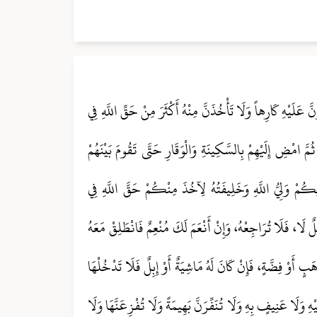
 عَلَيْهِ كَارِهاً وَلَا تَأْخُذَنَّ مِنْهُ أَكْثَرَ مِنْ حَقِّ اللَّهِ فِي
ُمَّ امْضِ إِلَيْهِمْ بِالسَّكِينَةِ وَالْوَقَارِ حَتَّى تَقُومَ بَيْنَهُمْ
ِلَيْكُمْ وَلِيُّ اللَّهِ وَخَلِيفَتُهُ لِآخُذَ مِنْكُمْ حَقَّ اللَّهِ فِي
ِلٌ لَا، فَلَا تُرَاجِعْهُ، وَإِنْ أَنْعَمَ لَكَ مُنْعِمٌ فَانْطَلِقْ مَعَهُ
بٍ أَوْ فِضَّةٍ، فَإِنْ كَانَ لَهُ مَاشِيَةٌ أَوْ إِبِلٌ فَلَا تَدْخُلْهَا
َيْهِ وَلَا عَنِيفٍ بِهِ وَلَا تُنَفِّرَنَّ بَهِيمَةً وَلَا تُفْزِعَنَّهَا وَلَا