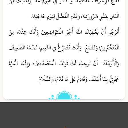
فَدَعِ الْإِسْرَافَ مُقْتَصِداً وَ اذْكُرْ فِي الْيَوْمِ غَداً وَأَمْسِكْ مِنَ
الْمَالِ بِقَدْرِ ضَرُورَتِكَ وَقَدِّمِ الْفَضْلَ لِيَوْمِ حَاجَتِكَ.
أَتَرْجُو أَنْ يُعْطِيَكَ اللَّهُ أَجْرَ الْمُتَوَاضِعِينَ وَأَنْتَ عِنْدَهُ مِنَ
الْمُتَكَبِّرِينَ! وَتَطْمَعُ -وَأَنْتَ مُتَمَرِّغٌ فِي النَّعِيمِ، تَمْنَعُهُ الضَّعِيفَ
وَالْأَرْمَلَةَ- أَنْ يُوجِبَ لَكَ ثَوَابَ الْمُتَصَدِّقِينَ؟ وَإِنَّمَا الْمَرْءُ
مَجْزِيٌّ بِمَا أَسْلَفَ وَقَادِمٌ عَلَى مَا قَدَّمَ، وَالسَّلَامُ‏.