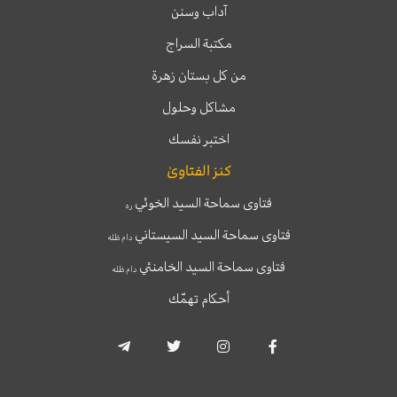
آداب وسنن
مكتبة السراج
من كل بستان زهرة
مشاكل وحلول
اختبر نفسك
كنز الفتاوىٰ
فتاوى سماحة السيد الخوئي
ره
فتاوى سماحة السيد السيستاني
دام ظله
فتاوى سماحة السيد الخامنئي
دام ظله
أحكام تهمّك
T
T
I
F
e
w
n
a
l
i
s
c
e
t
t
e
g
t
a
b
r
e
g
o