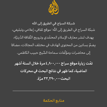
شبكة السراج في الطريق إلى الله
شبكة السراج في الطريق إلى الله؛ موقع ثقافي، إعلامي وتبليغي،
يهدف لنشر معارف الإسلام المحمّدي وترويج الثّقافة الدّينيّة،
يضمّ بساتين من المحتوى الهادف في مختلف المجالات، مضافا
إلى محاضرات ومؤلّفات سماحة الشّيخ حبيب الكاظمي.
تمّت زيارة موقع سراج ٤,٨٠٠,٠٠٠ مرة خلال الستة أشهر
الماضية، كما ظهر في نتائج البحث في محركات
البحث٢٢,٢٩٠,٠٠٠ مرّة.
منابع الحكمة