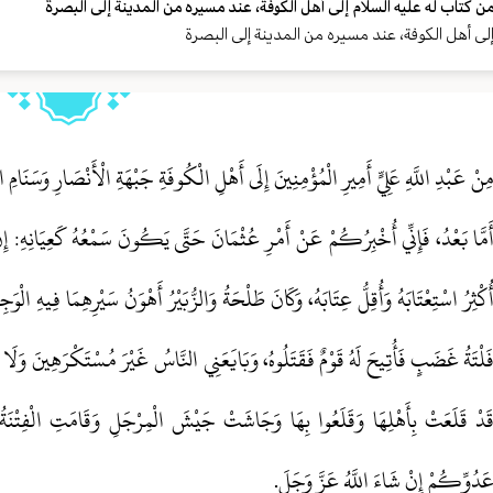
ن كتاب له عليه السلام إلى أهل الكوفة، عند مسيره من المدينة إلى البصرة
لى أهل الكوفة، عند مسيره من المدينة إلى البصرة
ِنْ عَبْدِ اللَّهِ عَلِيٍّ أَمِيرِ الْمُؤْمِنِينَ إِلَى أَهْلِ الْكُوفَةِ جَبْهَةِ الْأَنْصَارِ وَسَنَامِ 
َمَّا بَعْدُ، فَإِنِّي أُخْبِرُكُمْ عَنْ أَمْرِ عُثْمَانَ حَتَّى يَكُونَ سَمْعُهُ كَعِيَانِهِ: إِ
ُكْثِرُ اسْتِعْتَابَهُ وَأُقِلُّ عِتَابَهُ، وَكَانَ طَلْحَةُ وَالزُّبَيْرُ أَهْوَنُ سَيْرِهِمَا فِيهِ ا
َلْتَةُ غَضَبٍ فَأُتِيحَ لَهُ قَوْمٌ فَقَتَلُوهُ، وَبَايَعَنِي النَّاسُ غَيْرَ مُسْتَكْرَهِينَ وَلَا مُج
َدْ قَلَعَتْ بِأَهْلِهَا وَقَلَعُوا بِهَا وَجَاشَتْ جَيْشَ الْمِرْجَلِ وَقَامَتِ الْفِتْنَةُ 
َدُوِّكُمْ إِنْ شَاءَ اللَّهُ عَزَّ وَجَلَ‏.