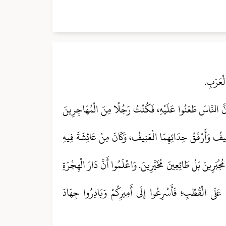
الْعَرَبِ.
نَّ النَّاسَ طَعَنُوا عَلَيْهِ، فَكُنْتُ رَجُلًا مِنَ الْمُهَاجِرِينَ
لْوَجِيفُ وَأَرْفَقُ حِدَائِهِمَا الْعَنِيفُ، وَكَانَ مِنْ عَائِشَةَ فِيهِ
ْبَرِينَ بَلْ طَائِعِينَ مُخَيَّرِينَ. وَاعْلَمُوا أَنَّ دَارَ الْهِجْرَةِ
عَلَى الْقُطْبِ؛ فَأَسْرِعُوا إِلَى أَمِيرِكُمْ وَبَادِرُوا جِهَادَ