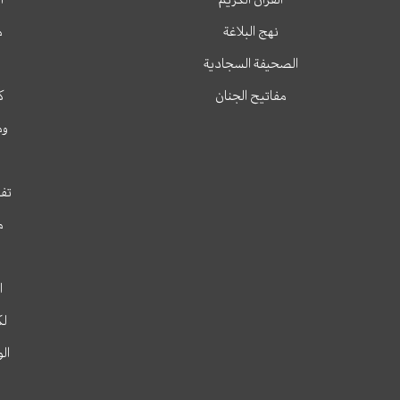
نهج البلاغة
م
الصحيفة السجادية
مفاتيح الجنان
ك
وم
تفس
م
ا
لك
ال