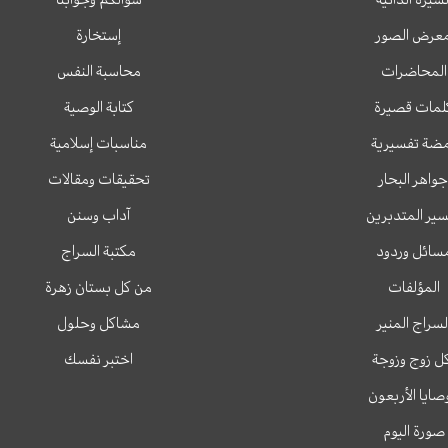
عرض الصور
إستخارة
المحاضرات
محاسبة النفس
لمات قصيرة
كتابة الوصية
ضة تفسيرية
مناسبات إسلامية
جواهر البحار
تحقيقات ومقالات
ير المتدبرين
آداب وسنن
سائل وردود
مكتبة السراج
المؤلفات
من كل بستان زهرة
لسراج المنير
مشاكل وحلول
ل زوج وزوجة
اختبر نفسك
وصايا الأربعون
صورة اليوم