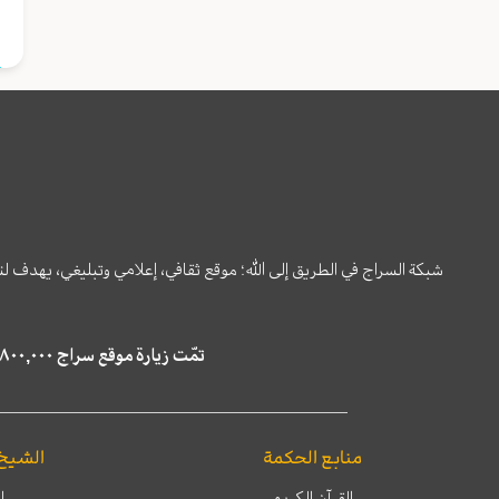
شبكة السراج في الطريق إلى الله؛ موقع ثقافي، إعلامي وتبليغي، يهدف ل
تمّت زيارة موقع سراج ٤,٨٠٠,٠٠٠ مرة خلال الستة أشهر الماضية، كما ظهر في نتائج البحث في محركات البحث٢٢,٢٩٠,٠٠٠ مرّة.
منابع الحكمة
الشيخ
القرآن الكريم
ا