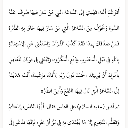
أَتَزْعُمُ أَنَّكَ تَهْدِي إِلَى السَّاعَةِ الَّتِي مَنْ سَارَ فِيهَا صُرِفَ عَنْهُ
السُّوءُ وَتُخَوِّفُ مِنَ السَّاعَةِ الَّتِي مَنْ سَارَ فِيهَا حَاقَ بِهِ الضُّرُّ؟
فَمَنْ صَدَّقَكَ بِهَذَا فَقَدْ كَذَّبَ الْقُرْآنَ وَاسْتَغْنَى عَنِ الِاسْتِعَانَةِ
بِاللَّهِ فِي نَيْلِ الْمَحْبُوبِ وَدَفْعِ الْمَكْرُوهِ، وَتَبْتَغِي فِي قَوْلِكَ لِلْعَامِلِ
بِأَمْرِكَ أَنْ يُولِيَكَ الْحَمْدَ دُونَ رَبِّهِ لِأَنَّكَ بِزَعْمِكَ أَنْتَ هَدَيْتَهُ
إِلَى السَّاعَةِ الَّتِي نَالَ فِيهَا النَّفْعَ وَأَمِنَ الضُّرَّ!!
ثم أقبل (علیه السلام) على الناس فقال‏: أَيُّهَا النَّاسُ، إِيَّاكُمْ
وَتَعَلُّمَ النُّجُومِ إِلَّا مَا يُهْتَدَى بِهِ فِي بَرٍّ أَوْ بَحْرٍ، فَإِنَّهَا تَدْعُو إِلَى