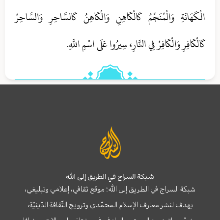
الْكَهَانَةِ وَالْمُنَجِّمُ كَالْكَاهِنِ وَالْكَاهِنُ كَالسَّاحِرِ وَالسَّاحِرُ
كَالْكَافِرِ وَالْكَافِرُ فِي النَّارِ، سِيرُوا عَلَى اسْمِ اللَّهِ‏.
شبكة السراج في الطريق إلى الله
شبكة السراج في الطريق إلى الله؛ موقع ثقافي، إعلامي وتبليغي،
يهدف لنشر معارف الإسلام المحمّدي وترويج الثّقافة الدّينيّة،