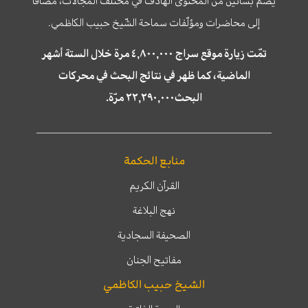
يضمّ بساتين من المحتوى الهادف في مختلف المجالات، مضافا
إلى محاضرات ومؤلّفات سماحة الشّيخ حبيب الكاظمي.
تمّت زيارة موقع سراج ٤,٨٠٠,٠٠٠ مرة خلال الستة أشهر
الماضية، كما ظهر في نتائج البحث في محركات
البحث٢٢,٢٩٠,٠٠٠ مرّة.
منابع الحكمة
القرآن الكريم
نهج البلاغة
الصحيفة السجادية
مفاتيح الجنان
الشيخ حبيب الكاظمي