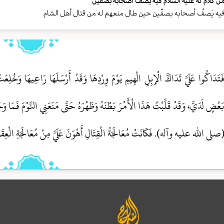
ن كلام له علیه السلام فيه يَصفُ أصحابه بصفّين
يه يَصفُ أصحابه بصفّين حين طال منعهم له من قتال أهل الشام
َتَدَاكُّوا عَلَيَّ تَدَاكَّ الْإِبِلِ الْهِيمِ يَوْمَ وِرْدِهَا وَقَدْ أَرْسَلَهَا رَاعِيهَا وَخُلِعَت
َعْضٍ لَدَيَّ، وَقَدْ قَلَّبْتُ هَذَا الْأَمْرَ بَطْنَهُ وَظَهْرَهُ حَتَّى مَنَعَنِي النَّوْمَ فَمَا وَجَدْ
صلی الله علیه وآله). فَكَانَتْ مُعَالَجَةُ الْقِتَالِ أَهْوَنَ عَلَيَّ مِنْ مُعَالَجَةِ الْعِقَابِ