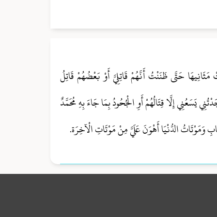
ْ مَثَانِيهَا حَتَّى ظَنَنْتُ أَنَّهُمْ قَاتِلِيَّ أَوْ بَعْضُهُمْ قَاتِلُ
تُنِي يَسَعُنِي إِلَّا قِتَالُهُمْ أَوِ الْجُحُودُ بِمَا جَاءَ بِهِ مُحَمَّدٌ
 وَمَوْتَاتُ الدُّنْيَا أَهْوَنَ عَلَيَّ مِنْ مَوْتَاتِ الْآخِرَة.