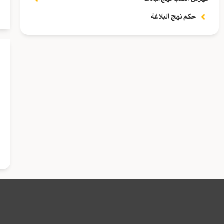
م
ف
حكم نهج البلاغة
ف
ب
(