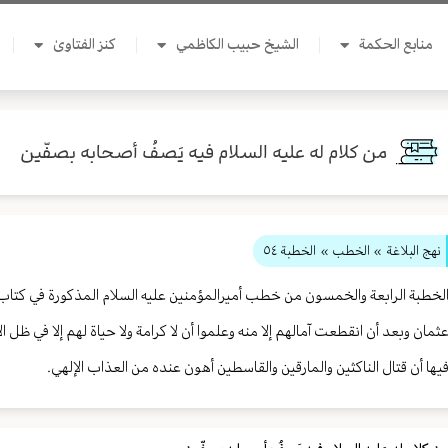
منابع الحكمة
الشيخ حبيب الكاظمي
كنز الفتاوىٰ
من كلام له علیه السلام فيه يَصفُ أصحابه بصفّين
نهج البلاغة
» الخطب »
الخطبة ٥٤
لخطبة الرابعة والخمسون من خطب أميرالمؤمنين عليه السلام المذكورة في كتاب نه
ثمان وبعد أن انقطعت آمالهم إلا منه وعلموا أن لا كرامة ولا حياة لهم إلا في ظل ال
يها أن قتال الناكثين والمارقين والقاسطين أهون عنده من العذاب الإلهي.