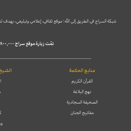
شبكة السراج في الطريق إلى الله؛ موقع ثقافي، إعلامي وتبليغي، يهدف ل
تمّت زيارة موقع سراج ٤,٨٠٠,٠٠٠ مرة خلال الستة أشهر الماضية، كما ظهر في نتائج البحث في محركات البحث٢٢,٢٩٠,٠٠٠ مرّة.
منابع الحكمة
الشيخ
القرآن الكريم
ا
نهج البلاغة
م
الصحيفة السجادية
مفاتيح الجنان
ك
وم