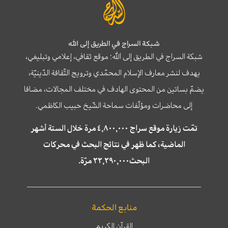
شبكة السراج في الطريق إلى الله
شبكة السراج في الطريق إلى الله؛ موقع ثقافي، إعلامي وتبليغي،
يهدف لنشر معارف الإسلام المحمّدي وترويج الثّقافة الدّينيّة،
يضمّ بساتين من المحتوى الهادف في مختلف المجالات، مضافا
إلى محاضرات ومؤلّفات سماحة الشّيخ حبيب الكاظمي.
تمّت زيارة موقع سراج ٤,٨٠٠,٠٠٠ مرة خلال الستة أشهر
الماضية، كما ظهر في نتائج البحث في محركات
البحث٢٢,٢٩٠,٠٠٠ مرّة.
منابع الحكمة
القرآن الكريم