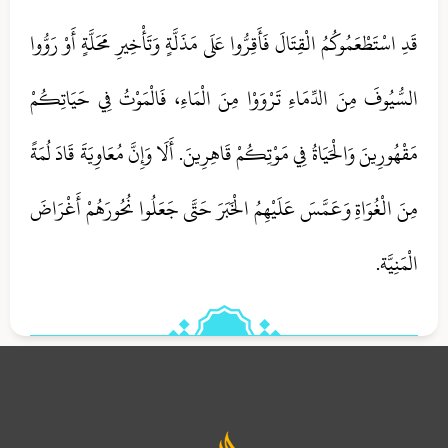
قَدِ اسْتَطْعَمُوكُمُ الْقِتَالَ فَأَقِرُّوا عَلَى مَذَلَّةٍ وَتَأْخِيرِ مَحَلَّةٍ أَوْ رَوُّوا
السُّيُوفَ مِنَ الدِّمَاءِ تَرْوَوْا مِنَ الْمَاءِ، فَالْمَوْتُ فِي حَيَاتِكُمْ
مَقْهُورِينَ وَالْحَيَاةُ فِي مَوْتِكُمْ قَاهِرِينَ. أَلَا وَإِنَّ مُعَاوِيَةَ قَادَ لُمَةً
مِنَ الْغُوَاةِ وَعَمَّسَ عَلَيْهِمُ الْخَبَرَ حَتَّى جَعَلُوا نُحُورَهُمْ أَغْرَاضَ
الْمَنِيَّة.