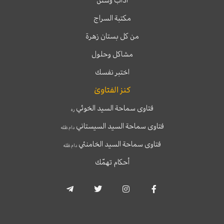
آداب وسنن
مكتبة السراج
من كل بستان زهرة
مشاكل وحلول
اختبر نفسك
كنز الفتاوىٰ
فتاوى سماحة السيد الخوئي
ره
فتاوى سماحة السيد السيستاني
دام ظله
فتاوى سماحة السيد الخامنئي
دام ظله
أحكام تهمّك
T
T
I
F
e
w
n
a
l
i
s
c
e
t
t
e
g
t
a
b
r
e
g
o
a
r
r
o