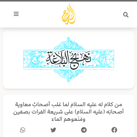
خطي
لى
لمحتوى
من كلام له عليه السلام لما غلب أصحابُ معاوية
أصحابَه (علیه السلام) على شريعة الفرات بصفين
ومَنَعوهم الماء