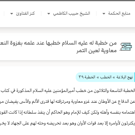
منابع الحكمة
الشيخ حبيب الكاظمي
كنز الفتاوىٰ
من خطبة له عليه السلام خطبها عند علمه بغزوة ال
معاوية لعين التمر
نهج البلاغة
» الخطب »
الخطبة ٣٩
لخطبة التاسعة والثلاثون من خطب أميرالمؤمنين عليه السلام المذكورة في كتاب 
ن الدفاع عن الأوطان عند غزو معاوية ومرتزقته لها فترى الألم والأسى يفيضان من ك
هتمامه بنفسه وأهله ولكن كيف للإمام وهو الحاكم أن ينفذ سلطانه إذا كانت القو
كترثون لأوامره إلا بعد فوات الأوان وهو بعد تحريضه وحثه لهم على الجهاد لا ي