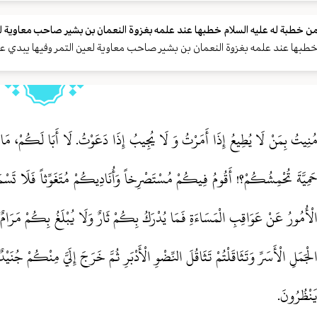
ن خطبة له عليه السلام خطبها عند علمه بغزوة النعمان بن بشير صاحب معاوية لع
طبها عند علمه بغزوة النعمان بن بشير صاحب معاوية لعين التمر وفيها يبدي 
ُنِيتُ بِمَنْ لَا يُطِيعُ إِذَا أَمَرْتُ وَ لَا يُجِيبُ إِذَا دَعَوْتُ. لَا أَبَا لَكُمْ، مَا 
َمِيَّةَ تُحْمِشُكُمْ؟! أَقُومُ فِيكُمْ مُسْتَصْرِخاً وَأُنَادِيكُمْ مُتَغَوِّثاً فَلَا تَس
لْأُمُورُ عَنْ عَوَاقِبِ الْمَسَاءَةِ فَمَا يُدْرَكُ بِكُمْ ثَارٌ وَلَا يُبْلَغُ بِكُمْ مَرَام
لْجَمَلِ الْأَسَرِّ وَتَثَاقَلْتُمْ تَثَاقُلَ النِّضْوِ الْأَدْبَرِ ثُمَّ خَرَجَ إِلَيَّ مِنْكُمْ ج
َنْظُرُونَ.