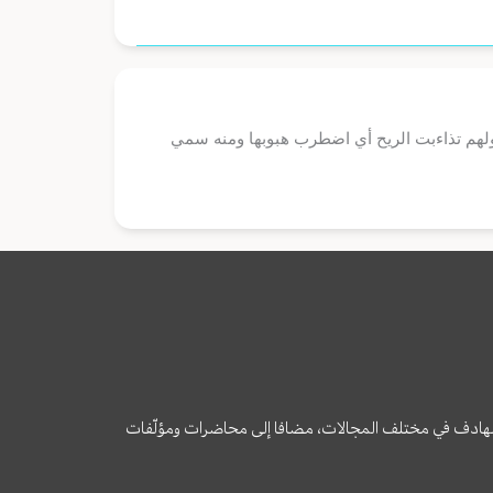
لهم تذاءبت الريح أي اضطرب هبوبها ومنه سمي
وى الهادف في مختلف المجالات، مضافا إلى محاضرات ومؤلّفات