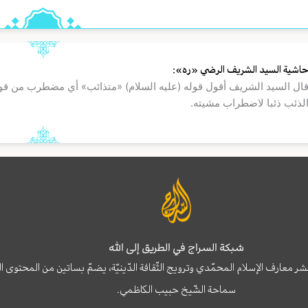
اشية السيد الشريف الرضي «ره»:
ال السيد الشريف أقول قوله (علیه السلام) «متذائب» أي مضطرب من قو
لذئب ذئبا لاضطراب مشيته.
شبكة السراج في الطريق إلى الله
نشر معارف الإسلام المحمّدي وترويج الثّقافة الدّينيّة، يضمّ بساتين من المحت
سماحة الشّيخ حبيب الكاظمي.