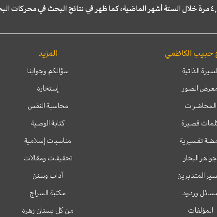
 حبيب الكاظمي
المزيد
لسيرة الذاتية
سؤالكم وجوابنا
عرض الصور
إستخارة
المحاضرات
محاسبة النفس
لمات قصيرة
كتابة الوصية
ضة تفسيرية
مناسبات إسلامية
جواهر البحار
تحقيقات ومقالات
ير المتدبرين
آداب وسنن
سائل وردود
مكتبة السراج
المؤلفات
من كل بستان زهرة