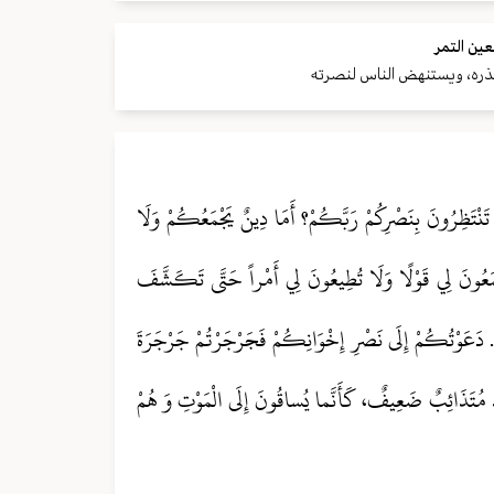
ين التمر
عذره، ويستنهض الناس لنصرته
تَنْتَظِرُونَ بِنَصْرِكُمْ رَبَّكُمْ؟ أَمَا دِينٌ يَجْمَعُكُمْ وَلَا
ْمَعُونَ لِي قَوْلًا وَلَا تُطِيعُونَ لِي أَمْراً حَتَّى تَكَشَّفَ
ٌ. دَعَوْتُكُمْ إِلَى نَصْرِ إِخْوَانِكُمْ فَجَرْجَرْتُمْ جَرْجَرَةَ
ُنَيْدٌ مُتَذَائِبٌ ضَعِيفٌ، كَأَنَّما يُساقُونَ إِلَى الْمَوْتِ وَ هُمْ