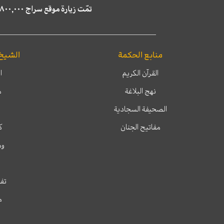
تمّت زيارة موقع سراج ٤,٨٠٠,٠٠٠ مرة خلال الستة أشهر الماضية، كما ظهر في نتائج البحث في محركات البحث٢٢,٢٩٠,٠٠٠ مرّة.
منابع الحكمة
الشيخ
القرآن الكريم
ا
نهج البلاغة
م
الصحيفة السجادية
مفاتيح الجنان
ك
وم
تفس
م