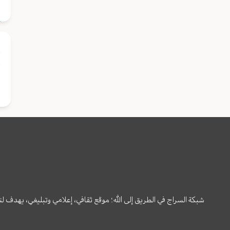
ح
ق
ا
شبكة السراج في الطريق إلى الله؛ موقع ثقافي، إعلامي وتبليغي، يهدف ل