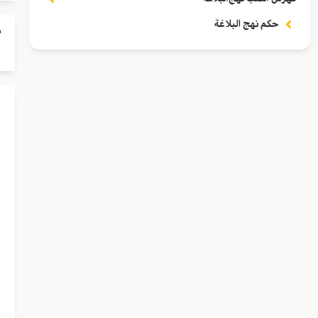
حكم نهج البلاغة
م
خ
م
ح
ا
ا
ي