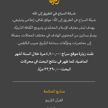
شبكة السراج في الطريق إلى الله
شبكة السراج في الطريق إلى الله؛ موقع ثقافي، إعلامي وتبليغي،
يهدف لنشر معارف الإسلام المحمّدي وترويج الثّقافة الدّينيّة،
يضمّ بساتين من المحتوى الهادف في مختلف المجالات، مضافا
إلى محاضرات ومؤلّفات سماحة الشّيخ حبيب الكاظمي.
تمّت زيارة موقع سراج ٤,٨٠٠,٠٠٠ مرة خلال الستة أشهر
الماضية، كما ظهر في نتائج البحث في محركات
البحث٢٢,٢٩٠,٠٠٠ مرّة.
منابع الحكمة
القرآن الكريم