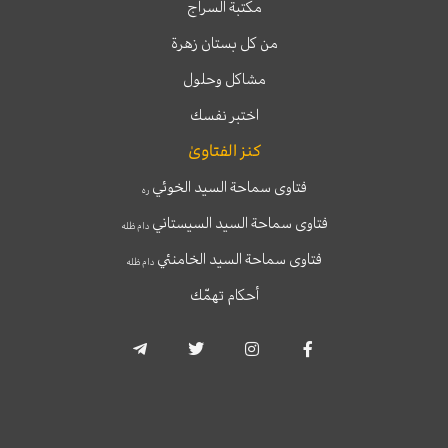
مكتبة السراج
من كل بستان زهرة
مشاكل وحلول
اختبر نفسك
كنز الفتاوىٰ
فتاوى سماحة السيد الخوئي
ره
فتاوى سماحة السيد السيستاني
دام ظله
فتاوى سماحة السيد الخامنئي
دام ظله
أحكام تهمّك
T
T
I
F
e
w
n
a
l
i
s
c
e
t
t
e
g
t
a
b
r
e
g
o
a
r
r
o
m
a
k