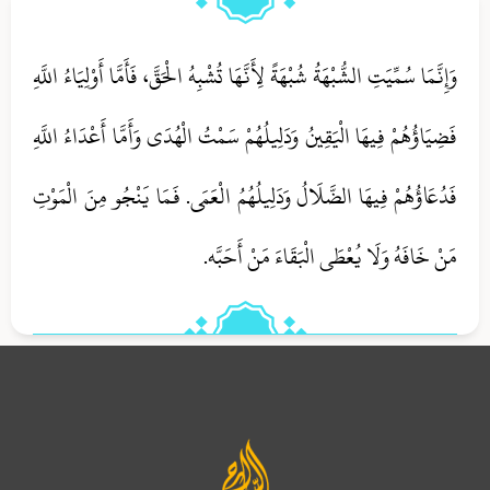
وَإِنَّمَا سُمِّيَتِ الشُّبْهَةُ شُبْهَةً لِأَنَّهَا تُشْبِهُ الْحَقَّ، فَأَمَّا أَوْلِيَاءُ اللَّهِ
فَضِيَاؤُهُمْ فِيهَا الْيَقِينُ وَدَلِيلُهُمْ سَمْتُ الْهُدَى وَأَمَّا أَعْدَاءُ اللَّهِ
فَدُعَاؤُهُمْ فِيهَا الضَّلَالُ وَدَلِيلُهُمُ الْعَمَى. فَمَا يَنْجُو مِنَ الْمَوْتِ
مَنْ خَافَهُ وَلَا يُعْطَى الْبَقَاءَ مَنْ أَحَبَّه.