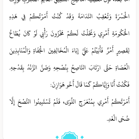
الْحَسْرَةَ وَتُعْقِبُ النَّدَامَةَ وَقَدْ كُنْتُ أَمَرْتُكُمْ فِي هَذِهِ
الْحُكُومَةِ أَمْرِي وَنَخَلْتُ لَكُمْ مَخْزُونَ رَأْيِي لَوْ كَانَ يُطَاعُ
لِقَصِيرٍ أَمْرٌ فَأَبَيْتُمْ عَلَيَّ إِبَاءَ الْمُخَالِفِينَ الْجُفَاةِ وَالْمُنَابِذِينَ
الْعُصَاةِ حَتَّى ارْتَابَ النَّاصِحُ بِنُصْحِهِ وَضَنَّ الزَّنْدُ بِقَدْحِهِ.
فَكُنْتُ أَنَا وَإِيَّاكُمْ كَمَا قَالَ أَخُو هَوَازِنَ:
أَمَرْتُكُمْ أَمْرِي بِمُنْعَرَجِ اللِّوَى، فَلَمْ تَسْتَبِينُوا النُّصْحَ إِلَّا
ضُحَى الْغَدِ.