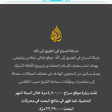
شبكة السراج في الطريق إلى الله
شبكة السراج في الطريق إلى الله؛ موقع ثقافي، إعلامي وتبليغي،
يهدف لنشر معارف الإسلام المحمّدي وترويج الثّقافة الدّينيّة،
يضمّ بساتين من المحتوى الهادف في مختلف المجالات، مضافا
إلى محاضرات ومؤلّفات سماحة الشّيخ حبيب الكاظمي.
تمّت زيارة موقع سراج ٤,٨٠٠,٠٠٠ مرة خلال الستة أشهر
الماضية، كما ظهر في نتائج البحث في محركات
البحث٢٢,٢٩٠,٠٠٠ مرّة.