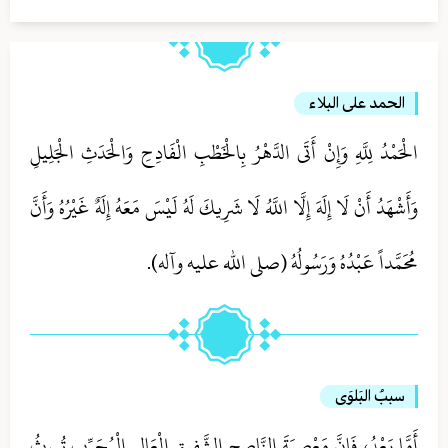
الحمد على البلاء
الْحَمْدُ لِلَّهِ وَإِنْ أَتَى الدَّهْرُ بِالْخَطْبِ الْفَادِحِ وَالْحَدَثِ الْجَلِيلِ
وَأَشْهَدُ أَنْ لَا إِلَهَ إِلَّا اللَّهُ لَا شَرِيكَ لَهُ لَيْسَ مَعَهُ إِلَهٌ غَيْرُهُ وَأَنَّ
مُحَمَّداً عَبْدُهُ وَرَسُولُهُ (صلی الله علیه وآله).
سببُ البَلوَى
أَمَّا بَعْدُ، فَإِنَّ مَعْصِيَةَ النَّاصِحِ الشَّفِيقِ الْعَالِمِ الْمُجَرِّبِ تُورِثُ