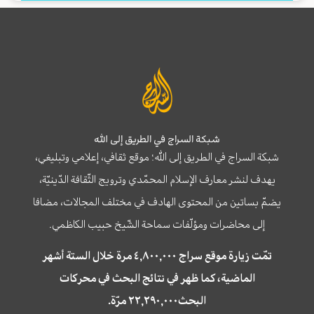
شبكة السراج في الطريق إلى الله
شبكة السراج في الطريق إلى الله؛ موقع ثقافي، إعلامي وتبليغي،
يهدف لنشر معارف الإسلام المحمّدي وترويج الثّقافة الدّينيّة،
يضمّ بساتين من المحتوى الهادف في مختلف المجالات، مضافا
إلى محاضرات ومؤلّفات سماحة الشّيخ حبيب الكاظمي.
تمّت زيارة موقع سراج ٤,٨٠٠,٠٠٠ مرة خلال الستة أشهر
الماضية، كما ظهر في نتائج البحث في محركات
البحث٢٢,٢٩٠,٠٠٠ مرّة.