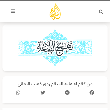
خطي
لى
لمحتوى
من كلام له عليه السلام روى ذعلب اليماني