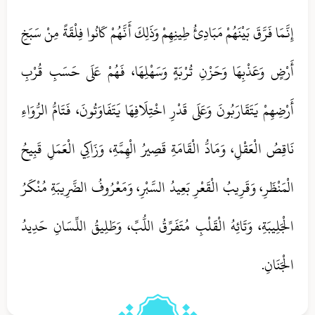
إِنَّمَا فَرَّقَ بَيْنَهُمْ مَبَادِئُ طِينِهِمْ وَذَلِكَ أَنَّهُمْ كَانُوا فِلْقَةً مِنْ سَبَخِ
أَرْضٍ وَعَذْبِهَا وَحَزْنِ تُرْبَةٍ وَسَهْلِهَا، فَهُمْ عَلَى حَسَبِ قُرْبِ
أَرْضِهِمْ يَتَقَارَبُونَ وَعَلَى قَدْرِ اخْتِلَافِهَا يَتَفَاوَتُونَ، فَتَامُّ الرُّوَاءِ
نَاقِصُ الْعَقْلِ، وَمَادُّ الْقَامَةِ قَصِيرُ الْهِمَّةِ، وَزَاكِي الْعَمَلِ قَبِيحُ
الْمَنْظَرِ، وَقَرِيبُ الْقَعْرِ بَعِيدُ السَّبْرِ، وَمَعْرُوفُ الضَّرِيبَةِ مُنْكَرُ
الْجَلِيبَةِ، وَتَائِهُ الْقَلْبِ مُتَفَرِّقُ اللُّبِّ، وَطَلِيقُ اللِّسَانِ حَدِيدُ
الْجَنَانِ.