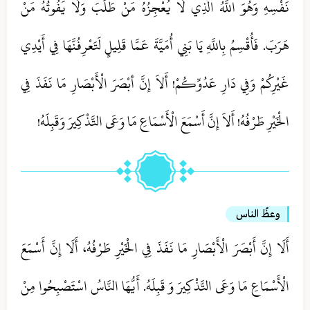
نَفْسِهِ وَهُوَ اللَّهُ الَّذِي لَا يُعْجِزُهُ مَنْ طَلَبَ وَلَا يَفُوتُهُ مَنْ
هَرَبَ. فَأُقْسِمُ بِاللَّهِ يَا بَنِي أُمَيَّةَ عَمَّا قَلِيلٍ لَتَعْرِفُنَّهَا فِي أَيْدِي
غَيْرِكُمْ وَفِي دَارِ عَدُوِّكُمْ! أَلاَ إِنَّ أبْصَرَ الْأَبْصَارِ مَا نَفَذَ فِي
الْخَيْرِ طَرْفُهُ! أَلاَ إِنَّ أَسْمَعَ الْأَسْمَاعِ مَا وَعَى التَّذْكِيرَ وَقَبِلَهُ!
وعظُ الناس
أَلَا إِنَّ أَبْصَرَ الْأَبْصَارِ مَا نَفَذَ فِي الْخَيْرِ طَرْفُهُ، أَلَا إِنَّ أَسْمَعَ
الْأَسْمَاعِ مَا وَعَى التَّذْكِيرَ وَ قَبِلَهُ.‏ ‏أَيُّهَا النَّاسُ اسْتَصْبِحُوا مِنْ