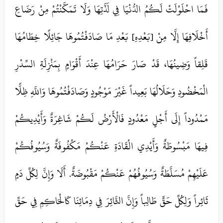
فَمَا احْلَوْلَتْ لَكُمُ الدُّنْيَا فِي لَذَّتِهَا وَلَا تَمَكَّنْتُمْ مِنْ رَضَاعِ
أَخْلَافِهَا إِلَّا مِنْ [بَعْدِهِ‏] بَعْدِ مَا صَادَفْتُمُوهَا جَائِلًا خِطَامُهَا
قَلِقاً وَضِينُهَا، قَدْ صَارَ حَرَامُهَا عِنْدَ أَقْوَامٍ بِمَنْزِلَةِ السِّدْرِ
الْمَخْضُودِ وَحَلَالُهَا بَعِيداً غَيْرَ مَوْجُودٍ وَصَادَفْتُمُوهَا وَاللَّهِ ظِلًّا
مَمْدُوداً إِلَى أَجْلٍ مَعْدُودٍ فَالْأَرْضُ لَكُمْ شَاغِرَةٌ وَأَيْدِيكُمْ
فِيهَا مَبْسُوطَةٌ وَأَيْدِي الْقَادَةِ عَنْكُمْ مَكْفُوفَةٌ وَسُيُوفُكُمْ
عَلَيْهِمْ مُسَلَّطَةٌ وَسُيُوفُهُمْ عَنْكُمْ مَقْبُوضَةٌ. أَلَا وَإِنَّ لِكُلِّ دَمٍ
ثَائِراً وَلِكُلِّ حَقٍّ طَالِباً وَإِنَّ الثَّائِرَ فِي دِمَائِنَا كَالْحَاكِمِ فِي حَقِّ