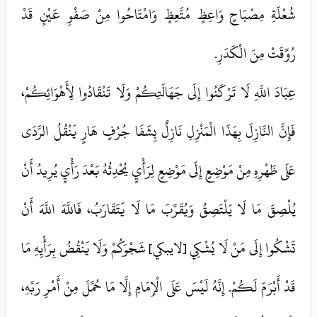
شُعْلَةِ مِصْبَاحٍ وَاعِظٍ مُتَّعِظٍ وَامْتَاحُوا مِنْ صَفْوِ عَيْنٍ قَدْ
رُوِّقَتْ مِنَ الْكَدَرِ.
عِبَادَ اللَّهِ لَا تَرْكَنُوا إِلَى جَهَالَتِكُمْ وَلَا تَنْقَادُوا لِأَهْوَائِكُمْ،
فَإِنَّ النَّازِلَ بِهَذَا الْمَنْزِلِ نَازِلٌ بِشَفَا جُرُفٍ هَارٍ يَنْقُلُ الرَّدَى
عَلَى ظَهْرِهِ مِنْ مَوْضِعٍ إِلَى مَوْضِعٍ لِرَأْيٍ يُحْدِثُهُ بَعْدَ رَأْيٍ يُرِيدُ أَنْ
يُلْصِقَ مَا لَا يَلْتَصِقُ وَيُقَرِّبَ مَا لَا يَتَقَارَبُ، فَاللَّهَ اللَّهَ أَنْ
تَشْكُوا إِلَى مَنْ لَا يُشْكِي [لايبكي] شَجْوَكُمْ وَلَا يَنْقُضُ بِرَأْيِهِ مَا
قَدْ أَبْرَمَ لَكُمْ. إِنَّهُ لَيْسَ عَلَى الْإِمَامِ إِلَّا مَا حُمِّلَ مِنْ أَمْرِ رَبِّهِ،