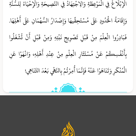
الْإِبْلَاغُ فِي الْمَوْعِظَةِ وَالِاجْتِهَادُ فِي النَّصِيحَةِ وَالْإِحْيَاءُ لِلسُّنَّةِ
وَإِقَامَةُ الْحُدُودِ عَلَى مُسْتَحِقِّيهَا وَإِصْدَارُ السُّهْمَانِ عَلَى أَهْلِهَا.
فَبَادِرُوا الْعِلْمَ مِنْ قَبْلِ تَصْوِيحِ نَبْتِهِ وَمِنْ قَبْلِ أَنْ تُشْغَلُوا
بِأَنْفُسِكُمْ عَنْ مُسْتَثَارِ الْعِلْمِ مِنْ عِنْدِ أَهْلِهِ، وَانْهَوْا عَنِ
الْمُنْكَرِ وَتَنَاهَوْا عَنْهُ فَإِنَّمَا أُمِرْتُمْ بِالنَّهْيِ بَعْدَ التَّنَاهِي‏!