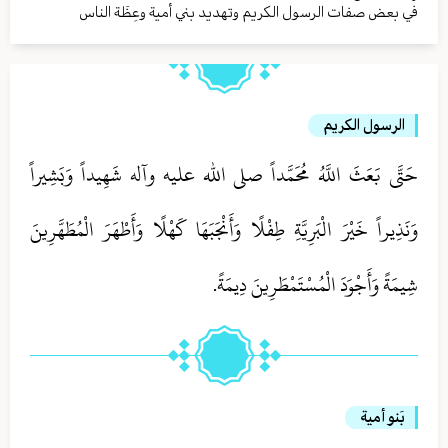
في بعض صفات الرسول الكريم وتهديد بني أمية وعِظَة الناس
الرسول الكريم‏
حَتَّى بَعَثَ اللَّهُ مُحَمَّداً صلی الله علیه وآله شَهِيداً وَبَشِيراً
وَنَذِيراً خَيْرَ الْبَرِيَّةِ طِفْلًا وَأَنْجَبَهَا كَهْلًا وَأَطْهَرَ الْمُطَهَّرِينَ
شِيمَةً وَأَجْوَدَ الْمُسْتَمْطَرِينَ دِيمَةً.
بَنو أمية