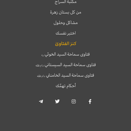
مكتبة السراج
من كل بستان زهرة
مشاكل وحلول
اختبر نفسك
كنز الفتاوىٰ
فتاوى سماحة السيد الخوئي
ره
فتاوى سماحة السيد السيستاني
دام ظله
فتاوى سماحة السيد الخامنئي
دام ظله
أحكام تهمّك
T
T
I
F
e
w
n
a
l
i
s
c
e
t
t
e
g
t
a
b
r
e
g
o
a
r
r
o
m
a
k
-
m
-