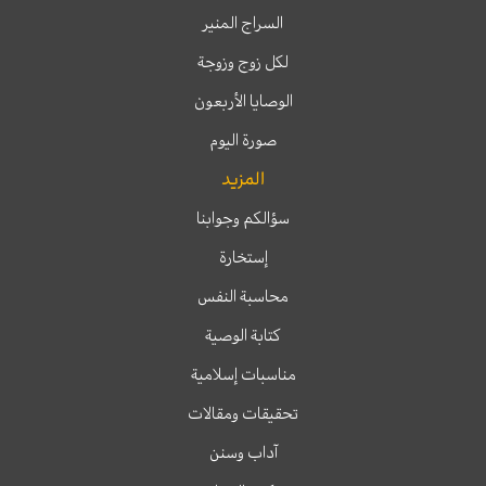
السراج المنير
لكل زوج وزوجة
الوصايا الأربعون
صورة اليوم
المزيد
سؤالكم وجوابنا
إستخارة
محاسبة النفس
كتابة الوصية
مناسبات إسلامية
تحقيقات ومقالات
آداب وسنن