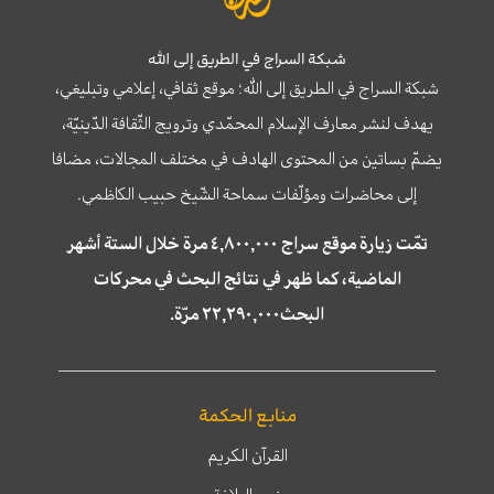
شبكة السراج في الطريق إلى الله
شبكة السراج في الطريق إلى الله؛ موقع ثقافي، إعلامي وتبليغي،
يهدف لنشر معارف الإسلام المحمّدي وترويج الثّقافة الدّينيّة،
يضمّ بساتين من المحتوى الهادف في مختلف المجالات، مضافا
إلى محاضرات ومؤلّفات سماحة الشّيخ حبيب الكاظمي.
تمّت زيارة موقع سراج ٤,٨٠٠,٠٠٠ مرة خلال الستة أشهر
الماضية، كما ظهر في نتائج البحث في محركات
البحث٢٢,٢٩٠,٠٠٠ مرّة.
منابع الحكمة
القرآن الكريم