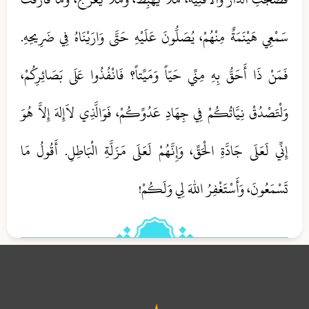
سَمْعِي هَيْنَمَةٌ مِنْهُمْ، يُصَلُّونَ عَلَيْهِ حَتَّى وَارَيْنَاهُ فِي ضَرِيحِهِ.
فَمَنْ ذَا أَحَقُّ بِهِ مِنِّي حَيّاً وَمَيِّتاً؟ فَانْفُذُوا عَلَى بَصَائِرِكُمْ،
وَلْتَصْدُقْ نِيَّاتُكُمْ فِي جِهَادِ عَدُوِّكُمْ، فَوَالَّذِي لاَإِلهَ إِلاَّ هُوَ
إِنِّي لَعَلَى جَادَّةِ الْحَقِّ، وَإِنَّهُمْ لَعَلَى مَزَلَّةِ الْبَاطِلِ. أَقُولُ مَا
تَسْمَعُونَ، وَأَسْتَغْفِرُ اللهَ لِي وَلَكُمْ!