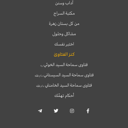
آداب وسنن
مكتبة السراج
من كل بستان زهرة
مشاكل وحلول
اختبر نفسك
كنز الفتاوىٰ
فتاوى سماحة السيد الخوئي
ره
فتاوى سماحة السيد السيستاني
دام ظله
فتاوى سماحة السيد الخامنئي
دام ظله
أحكام تهمّك
T
T
I
F
e
w
n
a
l
i
s
c
e
t
t
e
g
t
a
b
r
e
g
o