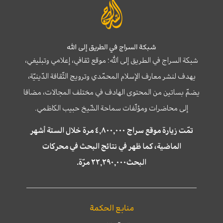
شبكة السراج في الطريق إلى الله
شبكة السراج في الطريق إلى الله؛ موقع ثقافي، إعلامي وتبليغي،
يهدف لنشر معارف الإسلام المحمّدي وترويج الثّقافة الدّينيّة،
يضمّ بساتين من المحتوى الهادف في مختلف المجالات، مضافا
إلى محاضرات ومؤلّفات سماحة الشّيخ حبيب الكاظمي.
تمّت زيارة موقع سراج ٤,٨٠٠,٠٠٠ مرة خلال الستة أشهر
الماضية، كما ظهر في نتائج البحث في محركات
البحث٢٢,٢٩٠,٠٠٠ مرّة.
منابع الحكمة