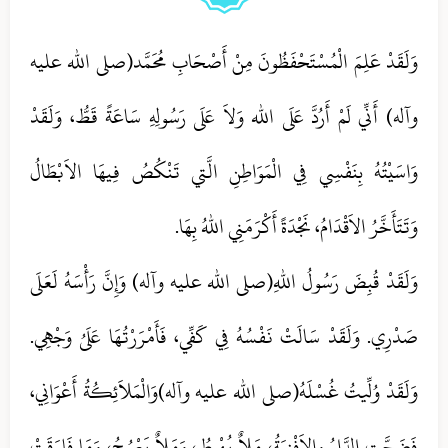
وَلَقَدْ عَلِمَ الْمُسْتَحْفَظُونَ مِنْ أَصْحَابِ مُحَمَّد(صلى الله عليه
وآله) أَنِّي لَمْ أَرُدَّ عَلَى الله وَلاَ عَلَى رَسُولِهِ سَاعَةً قَطُّ، وَلَقَدْ
وَاسَيْتُهُ بِنَفْسِي فِي الْمَوَاطِنِ الَّتي تَنْكُصُ فِيهَا الاَبْطَالُ
وَتَتَأَخَّرُ الاَقْدَامُ، نَجْدَةً أَكْرَمَنِي اللهُ بِهَا.
وَلَقَدْ قُبِضَ رَسُولُ اللهِ(صلى الله عليه وآله) وَإِنَّ رَأْسَهُ لَعَلَى
صَدْرِي. وَلَقَدْ سَالَتْ نَفْسُهُ فِي كَفِّي، فَأَمْرَرْتُهَا عَلَىُ وَجْهِي.
وَلَقَدْ وُلِّيتُ غُسْلَهُ(صلى الله عليه وآله)وَالْمَلاَئِكُةُ أَعْوَانِي،
فَضَجَّتِ الدَّارُ والاَفْنِيَةُ، مَلاٌ يُهْبِطُ، وَمَلاٌ يَعْرُجُ، وَمَا فَارَقَتْ