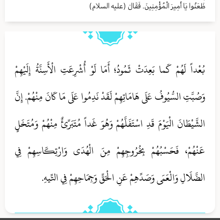
ظَعَنُوا يَا أَمِيرَ الْمُؤْمِنِينَ. فَقَالَ (علیه السلام)
بُعْداً لَهُمْ كَما بَعِدَتْ ثَمُودُ؛ أَمَا لَوْ أُشْرِعَتِ الْأَسِنَّةُ إِلَيْهِمْ
وَصُبَّتِ السُّيُوفُ عَلَى هَامَاتِهِمْ لَقَدْ نَدِمُوا عَلَى مَا كَانَ مِنْهُمْ. إِنَّ
الشَّيْطَانَ الْيَوْمَ قَدِ اسْتَفَلَّهُمْ وَهُوَ غَداً مُتَبَرِّئٌ مِنْهُمْ وَمُتَخَلٍ
عَنْهُمْ، فَحَسْبُهُمْ بِخُرُوجِهِمْ مِنَ الْهُدَى وَارْتِكَاسِهِمْ فِي
الضَّلَالِ وَالْعَمَى وَصَدِّهِمْ عَنِ الْحَقِّ وَجِمَاحِهِمْ فِي التِّيهِ.