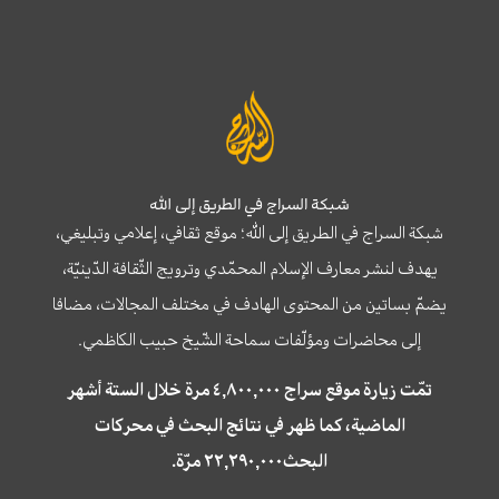
شبكة السراج في الطريق إلى الله
شبكة السراج في الطريق إلى الله؛ موقع ثقافي، إعلامي وتبليغي،
يهدف لنشر معارف الإسلام المحمّدي وترويج الثّقافة الدّينيّة،
يضمّ بساتين من المحتوى الهادف في مختلف المجالات، مضافا
إلى محاضرات ومؤلّفات سماحة الشّيخ حبيب الكاظمي.
تمّت زيارة موقع سراج ٤,٨٠٠,٠٠٠ مرة خلال الستة أشهر
الماضية، كما ظهر في نتائج البحث في محركات
البحث٢٢,٢٩٠,٠٠٠ مرّة.