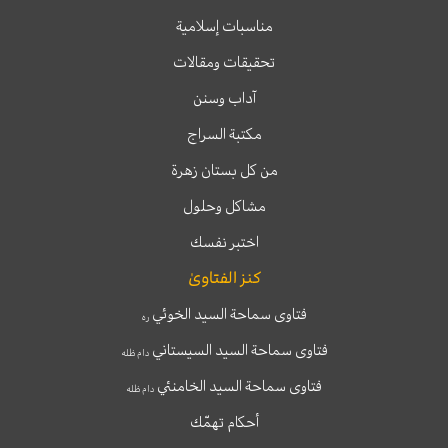
مناسبات إسلامية
تحقيقات ومقالات
آداب وسنن
مكتبة السراج
من كل بستان زهرة
مشاكل وحلول
اختبر نفسك
كنز الفتاوىٰ
فتاوى سماحة السيد الخوئي
ره
فتاوى سماحة السيد السيستاني
دام ظله
فتاوى سماحة السيد الخامنئي
دام ظله
أحكام تهمّك
T
T
I
F