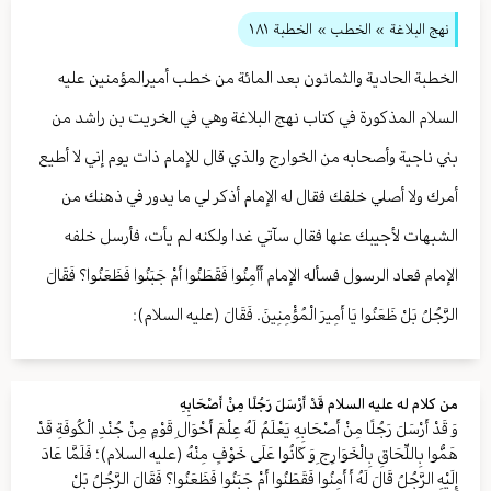
نهج البلاغة
» الخطب »
الخطبة ١٨١
الخطبة الحادية والثمانون بعد المائة من خطب أميرالمؤمنين عليه
السلام المذكورة في كتاب نهج البلاغة وهي في الخريت بن راشد من
بني ناجية وأصحابه من الخوارج والذي قال للإمام ذات يوم إني لا أطيع
أمرك ولا أصلي خلفك فقال له الإمام أذكر لي ما يدور في ذهنك من
الشبهات لأجيبك عنها فقال سآتي غدا ولكنه لم يأت، فأرسل خلفه
الإمام فعاد الرسول فسأله الإمام أَأَمِنُوا فَقَطَنُوا أَمْ جَبَنُوا فَظَعَنُوا؟ فَقَالَ
الرَّجُلُ بَلْ ظَعَنُوا يَا أَمِيرَ الْمُؤْمِنِينَ. فَقَالَ (علیه السلام):
من كلام له علیه السلام قَدْ أَرْسَلَ رَجُلًا مِنْ أَصْحَابِهِ
وَ قَدْ أَرْسَلَ رَجُلًا مِنْ أَصْحَابِهِ يَعْلَمُ لَهُ عِلْمَ أَحْوَالِ قَوْمٍ مِنْ جُنْدِ الْكُوفَةِ قَدْ
هَمُّوا بِاللِّحَاقِ بِالْخَوَارِجِ وَ كَانُوا عَلَى خَوْفٍ مِنْهُ (علیه السلام)؛ فَلَمَّا عَادَ
إِلَيْهِ الرَّجُلُ قَالَ لَهُ أَ أَمِنُوا فَقَطَنُوا أَمْ جَبَنُوا فَظَعَنُوا؟ فَقَالَ الرَّجُلُ بَلْ