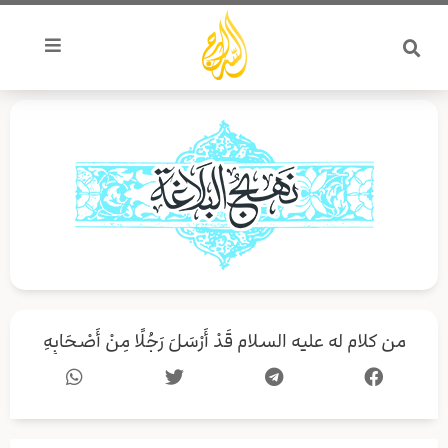
خطي
لى
لمحتوى
من كلام له علیه السلام قَدْ أَرْسَلَ رَجُلًا مِنْ أَصْحَابِهِ