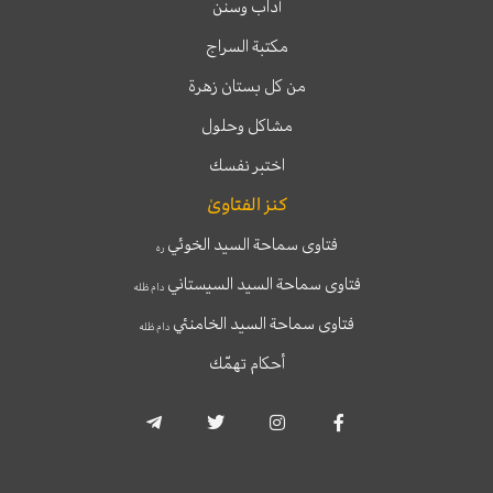
آداب وسنن
مكتبة السراج
من كل بستان زهرة
مشاكل وحلول
اختبر نفسك
كنز الفتاوىٰ
فتاوى سماحة السيد الخوئي
ره
فتاوى سماحة السيد السيستاني
دام ظله
فتاوى سماحة السيد الخامنئي
دام ظله
أحكام تهمّك
T
T
I
F
e
w
n
a
l
i
s
c
e
t
t
e
g
t
a
b
r
e
g
o