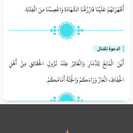
أَظْهَرْتَهُمْ عَلَيْنَا فَارْزُقْنَا الشَّهَادَةَ وَاعْصِمْنَا مِنَ الْفِتْنَةِ.
الدعوة للقتال‏
أَيْنَ الْمَانِعُ لِلذِّمَارِ وَالْغَائِرُ عِنْدَ نُزُولِ الْحَقَائِقِ مِنْ أَهْلِ
الْحِفَاظِ، الْعَارُ وَرَاءَكُمْ وَالْجَنَّةُ أَمَامَكُمْ‏.