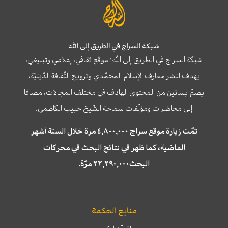
شبكة السراج في الطريق إلى الله
شبكة السراج في الطريق إلى الله؛ موقع ثقافي، إعلامي وتبليغي،
يهدف لنشر معارف الإسلام المحمّدي وترويج الثّقافة الدّينيّة،
يضمّ بساتين من المحتوى الهادف في مختلف المجالات، مضافا
إلى محاضرات ومؤلّفات سماحة الشّيخ حبيب الكاظمي.
تمّت زيارة موقع سراج ٤,٨٠٠,٠٠٠ مرة خلال الستة أشهر
الماضية، كما ظهر في نتائج البحث في محركات
البحث٢٢,٢٩٠,٠٠٠ مرّة.
منابع الحكمة