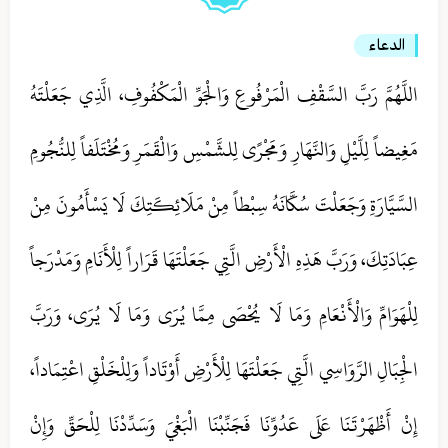
الدعاء
اللَّهُمَّ رَبَّ السَّقْفِ الْمَرْفُوعِ وَالْجَوِّ الْمَكْفُوفِ، الَّذِي جَعَلْتَهُ
مَغِيضاً لِلَّيْلِ وَالنَّهَارِ وَمَجْرًى لِلشَّمْسِ وَالْقَمَرِ وَمُخْتَلَفاً لِلنُّجُومِ
السَّيَّارَةِ وَجَعَلْتَ سُكَّانَهُ سِبْطاً مِنْ مَلَائِكَتِكَ لَا يَسْأَمُونَ مِنْ
عِبَادَتِكَ، وَرَبَّ هَذِهِ الْأَرْضِ الَّتِي جَعَلْتَهَا قَرَاراً لِلْأَنَامِ وَمَدْرَجاً
لِلْهَوَامِّ وَالْأَنْعَامِ وَمَا لَا يُحْصَى مِمَّا يُرَى وَمَا لَا يُرَى، وَرَبَّ
الْجِبَالِ الرَّوَاسِي الَّتِي جَعَلْتَهَا لِلْأَرْضِ أَوْتَاداً وَلِلْخَلْقِ اعْتِمَاداً،
إِنْ أَظْهَرْتَنَا عَلَى عَدُوِّنَا فَجَنِّبْنَا الْبَغْيَ وَسَدِّدْنَا لِلْحَقِّ وَإِنْ