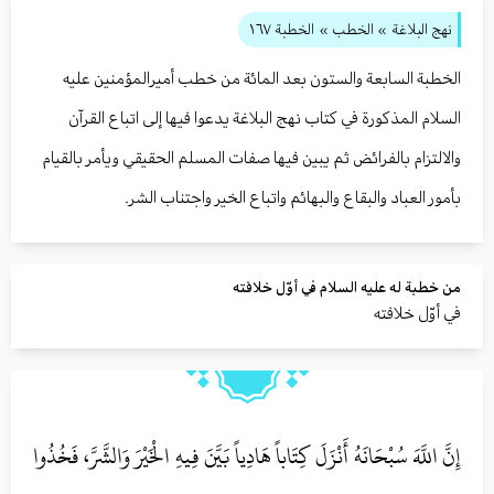
نهج البلاغة
» الخطب »
الخطبة ١٦٧
الخطبة السابعة والستون بعد المائة من خطب أميرالمؤمنين عليه
السلام المذكورة في كتاب نهج البلاغة يدعوا فيها إلى اتباع القرآن
والالتزام بالفرائض ثم يبين فيها صفات المسلم الحقيقي ويأمر بالقيام
بأمور العباد والبقاع والبهائم واتباع الخير واجتناب الشر.
من خطبة له عليه السلام في أوّل خلافته
في أوّل خلافته
إِنَّ اللَّهَ سُبْحَانَهُ أَنْزَلَ كِتَاباً هَادِياً بَيَّنَ فِيهِ الْخَيْرَ وَالشَّرَّ، فَخُذُوا