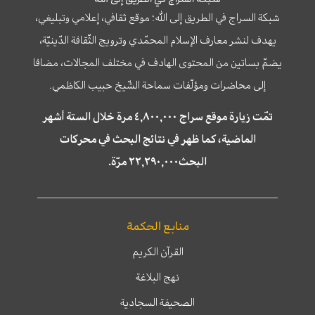
شبكة السراج في الطريق إلى الله؛ موقع ثقافي، إعلامي وتبليغي،
يهدف لنشر معارف الإسلام المحمّدي وترويج الثّقافة الدّينيّة،
يضمّ بساتين من المحتوى الهادف في مختلف المجالات، مضافا
إلى محاضرات ومؤلّفات سماحة الشّيخ حبيب الكاظمي.
تمّت زيارة موقع سراج ٤,٨٠٠,٠٠٠ مرة خلال الستة أشهر
الماضية، كما ظهر في نتائج البحث في محركات
البحث٢٢,٢٩٠,٠٠٠ مرّة.
منابع الحكمة
القرآن الكريم
نهج البلاغة
الصحيفة السجادية