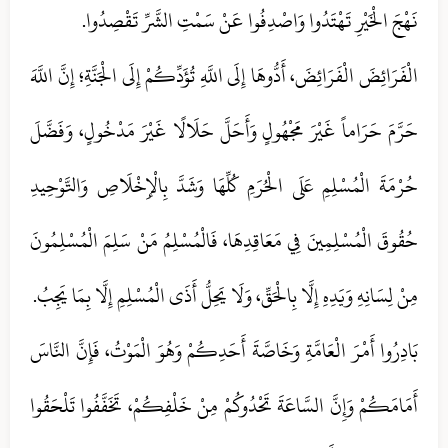
نَهْجَ الْخَيْرِ تَهْتَدُوا وَاصْدِفُوا عَنْ سَمْتِ الشَّرِّ تَقْصِدُوا.
الْفَرَائِضَ الْفَرَائِضَ، أَدُّوهَا إِلَى اللَّهِ تُؤَدِّكُمْ إِلَى الْجَنَّةِ؛ إِنَّ اللَّهَ
حَرَّمَ حَرَاماً غَيْرَ مَجْهُولٍ وَأَحَلَّ حَلَالًا غَيْرَ مَدْخُولٍ، وَفَضَّلَ
حُرْمَةَ الْمُسْلِمِ عَلَى الْحُرَمِ كُلِّهَا وَشَدَّ بِالْإِخْلَاصِ وَالتَّوْحِيدِ
حُقُوقَ الْمُسْلِمِينَ فِي مَعَاقِدِهَا، فَالْمُسْلِمُ مَنْ سَلِمَ الْمُسْلِمُونَ
مِنْ لِسَانِهِ وَيَدِهِ إِلَّا بِالْحَقِّ، وَلَا يَحِلُّ أَذَى الْمُسْلِمِ إِلَّا بِمَا يَجِبُ.
بَادِرُوا أَمْرَ الْعَامَّةِ وَخَاصَّةَ أَحَدِكُمْ وَهُوَ الْمَوْتُ، فَإِنَّ النَّاسَ
أَمَامَكُمْ وَإِنَّ السَّاعَةَ تَحْدُوكُمْ مِنْ خَلْفِكُمْ، تَخَفَّفُوا تَلْحَقُوا