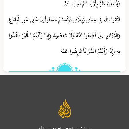
فَإِنَّمَا يُنْتَظَرُ بِأَوَّلِكُمْ آخِرُكُمْ.
اتَّقُوا اللَّهَ فِي عِبَادِهِ وَبِلَادِهِ فَإِنَّكُمْ مَسْئُولُونَ حَتَّى عَنِ الْبِقَاعِ
وَالْبَهَائِمِ. [وَ] أَطِيعُوا اللَّهَ وَلَا تَعْصُوهُ، وَإِذَا رَأَيْتُمُ الْخَيْرَ فَخُذُوا
بِهِ وَإِذَا رَأَيْتُمُ الشَّرَّ فَأَعْرِضُوا عَنْهُ.
شبكة السراج في الطريق إلى الله