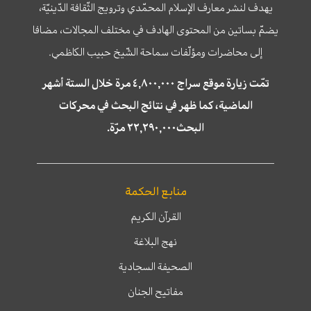
يهدف لنشر معارف الإسلام المحمّدي وترويج الثّقافة الدّينيّة،
يضمّ بساتين من المحتوى الهادف في مختلف المجالات، مضافا
إلى محاضرات ومؤلّفات سماحة الشّيخ حبيب الكاظمي.
تمّت زيارة موقع سراج ٤,٨٠٠,٠٠٠ مرة خلال الستة أشهر
الماضية، كما ظهر في نتائج البحث في محركات
البحث٢٢,٢٩٠,٠٠٠ مرّة.
منابع الحكمة
القرآن الكريم
نهج البلاغة
الصحيفة السجادية
مفاتيح الجنان