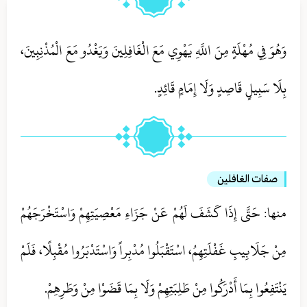
وَهُوَ فِي مُهْلَةٍ مِنَ اللَّهِ يَهْوِي مَعَ الْغَافِلِينَ وَيَغْدُو مَعَ الْمُذْنِبِينَ،
بِلَا سَبِيلٍ قَاصِدٍ وَلَا إِمَامٍ قَائِدٍ.
صفات الغافلين
منها: حَتَّى إِذَا كَشَفَ لَهُمْ عَنْ جَزَاءِ مَعْصِيَتِهِمْ وَاسْتَخْرَجَهُمْ
مِنْ جَلَابِيبِ غَفْلَتِهِمُ، اسْتَقْبَلُوا مُدْبِراً وَاسْتَدْبَرُوا مُقْبِلًا، فَلَمْ
يَنْتَفِعُوا بِمَا أَدْرَكُوا مِنْ طَلِبَتِهِمْ وَلَا بِمَا قَضَوْا مِنْ وَطَرِهِمْ.