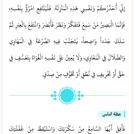
إِنِّي أُحَذِّرُكُمْ وَنَفْسِي هَذِهِ الْمَنْزِلَةَ. فَلْيَنْتَفِعِ امْرُؤٌ بِنَفْسِهِ،
فَإِنَّمَا الْبَصِيرُ مَنْ سَمِعَ فَتَفَكَّرَ وَنَظَرَ فَأَبْصَرَ وَانْتَفَعَ بِالْعِبَرِ ثُمَّ
سَلَكَ جَدَداً وَاضِحاً، يَتَجَنَّبُ فِيهِ الصَّرْعَةَ فِي الْمَهَاوِي
وَالضَّلَالَ فِي الْمَغَاوِي، وَلَا يُعِينُ عَلَى نَفْسِهِ الْغُوَاةَ بِتَعَسُّفٍ فِي
حَقٍّ أَوْ تَحْرِيفٍ فِي نُطْقٍ أَوْ تَخَوُّفٍ مِنْ صِدْقٍ.
عظة الناس
فَأَفِقْ أَيُّهَا السَّامِعُ مِنْ سَكْرَتِكَ وَاسْتَيْقِظْ مِنْ غَفْلَتِكَ