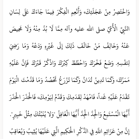
وَاخْتَصِرْ مِنْ عَجَلَتِكَ، وَأَنْعِمِ الْفِكْرَ فِيمَا جَاءَكَ عَلَى لِسَانِ
النَّبِيِّ الْأُمِّيِّ صلی الله علیه وآله مِمَّا لَا بُدَّ مِنْهُ وَلَا مَحِيصَ
عَنْهُ وَخَالِفْ مَنْ خَالَفَ ذَلِكَ إِلَى غَيْرِهِ وَدَعْهُ وَمَا رَضِيَ
لِنَفْسِهِ. وَضَعْ فَخْرَكَ وَاحْطُطْ كِبْرَكَ وَاذْكُرْ قَبْرَكَ فَإِنَّ عَلَيْهِ
مَمَرَّكَ، وَكَمَا تَدِينُ تُدَانُ وَكَمَا تَزْرَعُ تَحْصُدُ وَمَا قَدَّمْتَ الْيَوْمَ
تَقْدَمُ عَلَيْهِ غَداً، فَامْهَدْ لِقَدَمِكَ وَقَدِّمْ لِيَوْمِكَ، فَالْحَذَرَ الْحَذَرَ
أَيُّهَا الْمُسْتَمِعُ وَالْجِدَّ الْجِدَّ أَيُّهَا الْغَافِلُ "وَلا يُنَبِّئُكَ مِثْلُ خَبِيرٍ".
إِنَّ مِنْ عَزَائِمِ اللَّهِ فِي الذِّكْرِ الْحَكِيمِ الَّتِي عَلَيْهَا يُثِيبُ وَيُعَاقِبُ