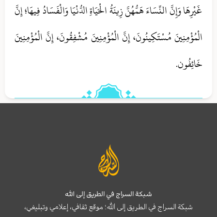
غَيْرِهَا وَإِنَّ النِّسَاءَ هَمُّهُنَّ زِينَةُ الْحَيَاةِ الدُّنْيَا وَالْفَسَادُ فِيهَا؛ إِنَّ
الْمُؤْمِنِينَ مُسْتَكِينُونَ، إِنَّ الْمُؤْمِنِينَ مُشْفِقُونَ، إِنَّ الْمُؤْمِنِينَ
خَائِفُون.
شبكة السراج في الطريق إلى الله
شبكة السراج في الطريق إلى الله؛ موقع ثقافي، إعلامي وتبليغي،