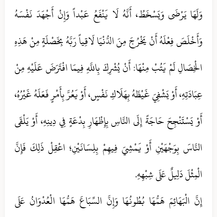
وَلَهَا يَرْضَى وَيَسْخَطُ، أَنَّهُ لَا يَنْفَعُ عَبْداً وَإِنْ أَجْهَدَ نَفْسَهُ
وَأَخْلَصَ فِعْلَهُ أَنْ يَخْرُجَ مِنَ الدُّنْيَا لَاقِياً رَبَّهُ بِخَصْلَةٍ مِنْ هَذِهِ
الْخِصَالِ لَمْ يَتُبْ مِنْهَا: أَنْ يُشْرِكَ بِاللَّهِ فِيمَا افْتَرَضَ عَلَيْهِ مِنْ
عِبَادَتِهِ، أَوْ يَشْفِيَ غَيْظَهُ بِهَلَاكِ نَفْسٍ، أَوْ يَعُرَّ بِأَمْرٍ فَعَلَهُ غَيْرُهُ،
أَوْ يَسْتَنْجِحَ حَاجَةً إِلَى النَّاسِ بِإِظْهَارِ بِدْعَةٍ فِي دِينِهِ، أَوْ يَلْقَى
النَّاسَ بِوَجْهَيْنِ أَوْ يَمْشِيَ فِيهِمْ بِلِسَانَيْنِ؛ اعْقِلْ ذَلِكَ فَإِنَّ
الْمِثْلَ دَلِيلٌ عَلَى شِبْهِهِ.
إِنَّ الْبَهَائِمَ هَمُّهَا بُطُونُهَا وَإِنَّ السِّبَاعَ هَمُّهَا الْعُدْوَانُ عَلَى