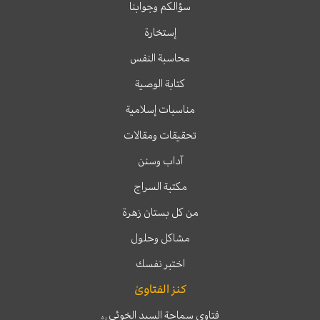
سؤالكم وجوابنا
إستخارة
محاسبة النفس
كتابة الوصية
مناسبات إسلامية
تحقيقات ومقالات
آداب وسنن
مكتبة السراج
من كل بستان زهرة
مشاكل وحلول
اختبر نفسك
كنز الفتاوىٰ
فتاوى سماحة السيد الخوئي
ره