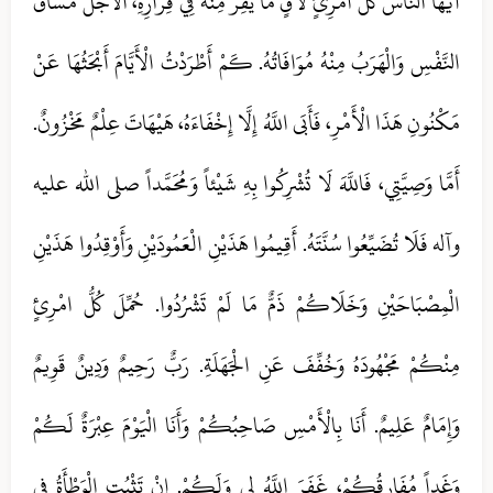
أَيُّهَا النَّاسُ كُلُّ امْرِئٍ لَاقٍ مَا يَفِرُّ مِنْهُ فِي فِرَارِهِ، الْأَجَلُ مَسَاقُ
النَّفْسِ وَالْهَرَبُ مِنْهُ مُوَافَاتُهُ. كَمْ أَطْرَدْتُ الْأَيَّامَ أَبْحَثُهَا عَنْ
مَكْنُونِ هَذَا الْأَمْرِ، فَأَبَى اللَّهُ إِلَّا إِخْفَاءَهُ، هَيْهَاتَ عِلْمٌ مَخْزُونٌ.
أَمَّا وَصِيَّتِي، فَاللَّهَ لَا تُشْرِكُوا بِهِ شَيْئاً وَمُحَمَّداً صلی الله علیه
وآله فَلَا تُضَيِّعُوا سُنَّتَهُ. أَقِيمُوا هَذَيْنِ الْعَمُودَيْنِ وَأَوْقِدُوا هَذَيْنِ
الْمِصْبَاحَيْنِ وَخَلَاكُمْ ذَمٌّ مَا لَمْ تَشْرُدُوا. حُمِّلَ كُلُّ امْرِئٍ
مِنْكُمْ مَجْهُودَهُ وَخُفِّفَ عَنِ الْجَهَلَةِ. رَبٌّ رَحِيمٌ وَدِينٌ قَوِيمٌ
وَإِمَامٌ عَلِيمٌ. أَنَا بِالْأَمْسِ صَاحِبُكُمْ وَأَنَا الْيَوْمَ عِبْرَةٌ لَكُمْ
وَغَداً مُفَارِقُكُمْ، غَفَرَ اللَّهُ لِي وَلَكُمْ. إِنْ تَثْبُتِ الْوَطْأَةُ فِي