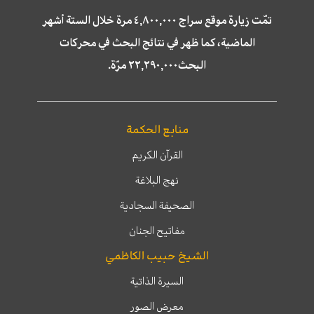
تمّت زيارة موقع سراج ٤,٨٠٠,٠٠٠ مرة خلال الستة أشهر
الماضية، كما ظهر في نتائج البحث في محركات
البحث٢٢,٢٩٠,٠٠٠ مرّة.
منابع الحكمة
القرآن الكريم
نهج البلاغة
الصحيفة السجادية
مفاتيح الجنان
الشيخ حبيب الكاظمي
السيرة الذاتية
معرض الصور