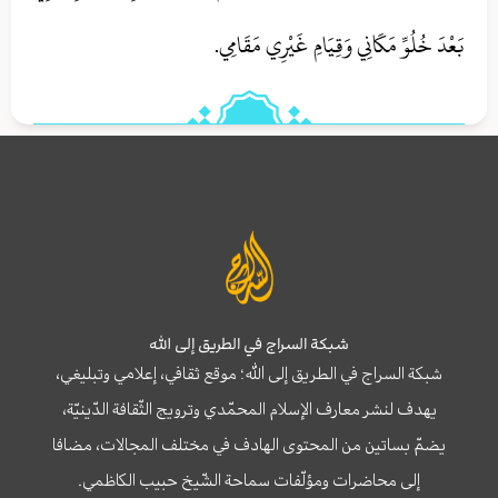
بَعْدَ خُلُوِّ مَكَانِي وَقِيَامِ غَيْرِي مَقَامِي.
شبكة السراج في الطريق إلى الله
شبكة السراج في الطريق إلى الله؛ موقع ثقافي، إعلامي وتبليغي،
يهدف لنشر معارف الإسلام المحمّدي وترويج الثّقافة الدّينيّة،
يضمّ بساتين من المحتوى الهادف في مختلف المجالات، مضافا
إلى محاضرات ومؤلّفات سماحة الشّيخ حبيب الكاظمي.