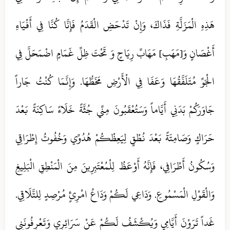
هَذِهِ الْمَزَلَّةِ فَذَاكَ، وَإِنْ تَدْحَضِ الْقَدَمُ فَإِنَّا كُنَّا فِي أَفْيَاءِ
أَغْصَانٍ وَ[مَهَبِ] مَهَابِّ رِيَاحٍ وَ تَحْتَ ظِلِّ غَمَامٍ اضْمَحَلَّ فِي
الْجَوِّ مُتَلَفَّقُهَا وَعَفَا فِي الْأَرْضِ مَخَطُّهَا. وَإِنَّمَا كُنْتُ جَاراً
جَاوَرَكُمْ بَدَنِي أَيَّاماً وَسَتُعْقَبُونَ مِنِّي جُثَّةً خَلَاءً سَاكِنَةً بَعْدَ
حَرَاكٍ وَصَامِتَةً بَعْدَ نُطْقٍ لِيَعِظْكُمْ هُدُوِّي وَخُفُوتُ إِطْرَاقِي
وَسُكُونُ أَطْرَافِي، فَإِنَّهُ أَوْعَظُ لِلْمُعْتَبِرِينَ مِنَ الْمَنْطِقِ الْبَلِيغِ
وَالْقَوْلِ الْمَسْمُوعِ. وَدَاعِي لَكُمْ وَدَاعُ امْرِئٍ مُرْصِدٍ لِلتَّلَاقِي.
غَداً تَرَوْنَ أَيَّامِي وَيُكْشَفُ لَكُمْ عَنْ سَرَائِرِي وَتَعْرِفُونَنِي