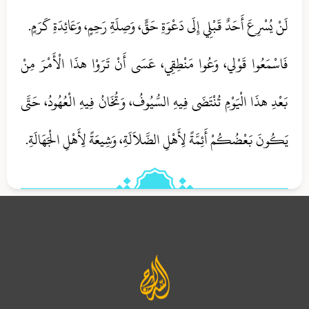
لَنْ يُسْرِعَ أَحَدٌ قَبْلِي إِلَى دَعْوَةِ حَقٍّ، وَصِلَةِ رَحِمٍ، وَعَائِدَةِ كَرَمٍ.
فَاسْمَعُوا قَوْلي، وَعُوا مَنْطِقِي، عَسَى أَنْ تَرَوْا هذَا الْأَمْرَ مِنْ
بَعْدِ هذَا الْيَوْمِ تُنْتَضَى فِيهِ السُّيُوفُ، وَتُخَانُ فِيهِ الْعُهُودُ، حَتَّى
يَكُونَ بَعْضُكُمْ أَئِمَّةً لِأَهْلِ الضَّلاَلَةِ، وَشِيعَةً لِأَهْلِ الْجَهَالَةِ.