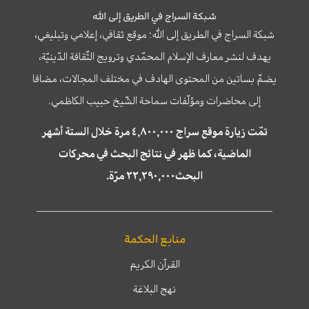
شبكة السراج في الطريق إلى الله
شبكة السراج في الطريق إلى الله؛ موقع ثقافي، إعلامي وتبليغي،
يهدف لنشر معارف الإسلام المحمّدي وترويج الثّقافة الدّينيّة،
يضمّ بساتين من المحتوى الهادف في مختلف المجالات، مضافا
إلى محاضرات ومؤلّفات سماحة الشّيخ حبيب الكاظمي.
تمّت زيارة موقع سراج ٤,٨٠٠,٠٠٠ مرة خلال الستة أشهر
الماضية، كما ظهر في نتائج البحث في محركات
البحث٢٢,٢٩٠,٠٠٠ مرّة.
منابع الحكمة
القرآن الكريم
نهج البلاغة