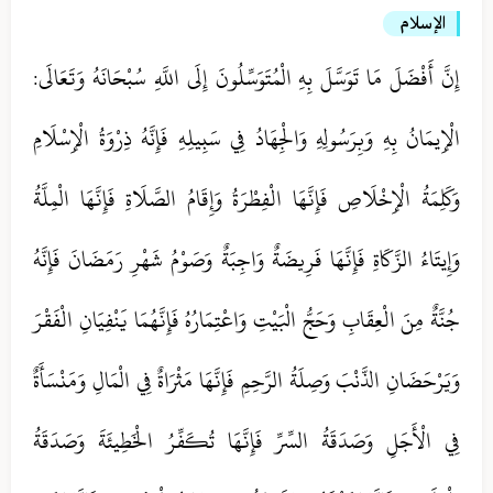
الإسلام
إِنَّ أَفْضَلَ مَا تَوَسَّلَ بِهِ الْمُتَوَسِّلُونَ إِلَى اللَّهِ سُبْحَانَهُ وَتَعَالَى:
الْإِيمَانُ بِهِ وَبِرَسُولِهِ وَالْجِهَادُ فِي سَبِيلِهِ فَإِنَّهُ ذِرْوَةُ الْإِسْلَامِ
وَكَلِمَةُ الْإِخْلَاصِ فَإِنَّهَا الْفِطْرَةُ وَإِقَامُ الصَّلَاةِ فَإِنَّهَا الْمِلَّةُ
وَإِيتَاءُ الزَّكَاةِ فَإِنَّهَا فَرِيضَةٌ وَاجِبَةٌ وَصَوْمُ شَهْرِ رَمَضَانَ فَإِنَّهُ
جُنَّةٌ مِنَ الْعِقَابِ وَحَجُّ الْبَيْتِ وَاعْتِمَارُهُ فَإِنَّهُمَا يَنْفِيَانِ الْفَقْرَ
وَيَرْحَضَانِ الذَّنْبَ وَصِلَةُ الرَّحِمِ فَإِنَّهَا مَثْرَاةٌ فِي الْمَالِ وَمَنْسَأَةٌ
فِي الْأَجَلِ وَصَدَقَةُ السِّرِّ فَإِنَّهَا تُكَفِّرُ الْخَطِيئَةَ وَصَدَقَةُ