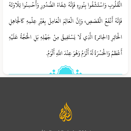
الْقُلُوبِ وَاسْتَشْفُوا بِنُورِهِ فَإِنَّهُ شِفَاءُ الصُّدُورِ وَأَحْسِنُوا تِلَاوَتَهُ
فَإِنَّهُ أَنْفَعُ الْقَصَصِ، وَإِنَّ الْعَالِمَ الْعَامِلَ بِغَيْرِ عِلْمِهِ كَالْجَاهِلِ
الْحَائِرِ [الجائر] الَّذِي لَا يَسْتَفِيقُ مِنْ جَهْلِهِ بَلِ الْحُجَّةُ عَلَيْهِ
أَعْظَمُ وَالْحَسْرَةُ لَهُ أَلْزَمُ وَهُوَ عِنْدَ اللَّهِ أَلْوَمُ.