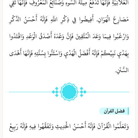
الْعَلَانِيَةِ فَإِنَّهَا تَدْفَعُ مِيتَةَ السُّوءِ وَصَنَائِعُ الْمَعْرُوفِ فَإِنَّهَا تَقِي
مَصَارِعَ الْهَوَانِ. أَفِيضُوا فِي ذِكْرِ اللَّهِ فَإِنَّهُ أَحْسَنُ الذِّكْرِ
وَارْغَبُوا فِيمَا وَعَدَ الْمُتَّقِينَ فَإِنَّ وَعْدَهُ أَصْدَقُ الْوَعْدِ وَاقْتَدُوا
بِهَدْيِ نَبِيِّكُمْ فَإِنَّهُ أَفْضَلُ الْهَدْيِ وَاسْتَنُّوا بِسُنَّتِهِ فَإِنَّهَا أَهْدَى
السُّنَنِ.
فضل القرآن
وَتَعَلَّمُوا الْقُرْآنَ فَإِنَّهُ أَحْسَنُ الْحَدِيثِ وَتَفَقَّهُوا فِيهِ فَإِنَّهُ رَبِيعُ