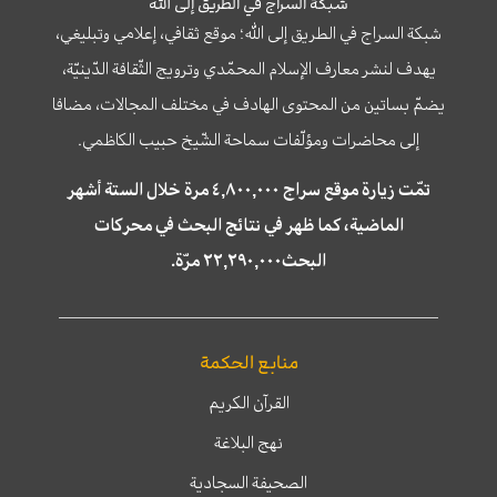
شبكة السراج في الطريق إلى الله
شبكة السراج في الطريق إلى الله؛ موقع ثقافي، إعلامي وتبليغي،
يهدف لنشر معارف الإسلام المحمّدي وترويج الثّقافة الدّينيّة،
يضمّ بساتين من المحتوى الهادف في مختلف المجالات، مضافا
إلى محاضرات ومؤلّفات سماحة الشّيخ حبيب الكاظمي.
تمّت زيارة موقع سراج ٤,٨٠٠,٠٠٠ مرة خلال الستة أشهر
الماضية، كما ظهر في نتائج البحث في محركات
البحث٢٢,٢٩٠,٠٠٠ مرّة.
منابع الحكمة
القرآن الكريم
نهج البلاغة
الصحيفة السجادية