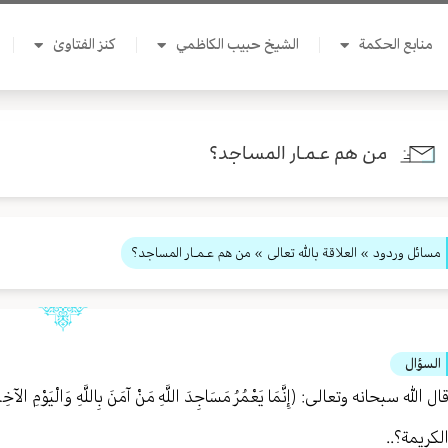
منابع الحكمة
الشيخ حبيب الكاظمي
كنز الفتاوىٰ
من هم عـمـار المساجد؟
مسائل وردود
»
العلاقة بالله تعالى
» من هم عـمـار المساجد؟
السؤال
ال الله سبحانه وتعالى: ﴿إِنَّمَا يَعْمُرُ مَسَاجِدَ اللَّهِ مَنْ آمَنَ بِاللَّهِ وَالْي
لكريمة؟..