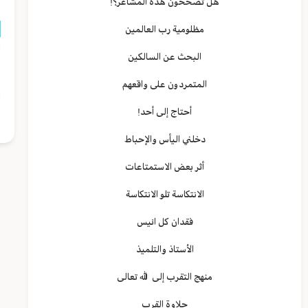
هل تصححون هذه المشاعر؟!
مظلومية رب العالمين
ا
البحث عن السالكين
م
المتمردون على واقعهم
ا
أحتاج إلى أحد!
دخلني اليأس والإحباط
أثر بعض الاستمتاعات
الانتكاسة تلو الانتكاسة
فقدان كل انيس
الأستاذ والتلميذ
منهج التقرب إلى الله تعالى
حلاوة القرب