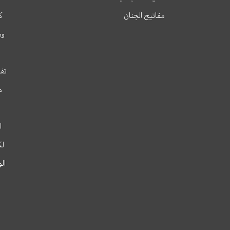
مفاتيح الجنان
ك
وم
تفس
م
ا
لك
ال