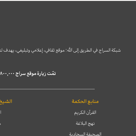
شبكة السراج في الطريق إلى الله؛ موقع ثقافي، إعلامي وتبليغي، يهدف ل
تمّت زيارة موقع سراج ٤,٨٠٠,٠٠٠ مرة خلال الستة أشهر الماضية، كما ظهر في نتائج البحث في محركات البحث٢٢,٢٩٠,٠٠٠ مرّة.
منابع الحكمة
الشيخ
القرآن الكريم
ا
نهج البلاغة
م
الصحيفة السجادية