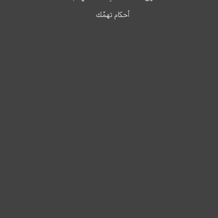
أحكام تهمّك